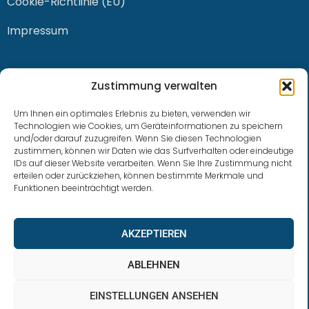
Cookie-Richtlinie (EU)
Impressum
KONTAKT
Zustimmung verwalten
Um Ihnen ein optimales Erlebnis zu bieten, verwenden wir
Technologien wie Cookies, um Geräteinformationen zu speichern
und/oder darauf zuzugreifen. Wenn Sie diesen Technologien
0228 / 915 614 81
zustimmen, können wir Daten wie das Surfverhalten oder eindeutige
IDs auf dieser Website verarbeiten. Wenn Sie Ihre Zustimmung nicht
klaus.buhl@libra-invest.de
erteilen oder zurückziehen, können bestimmte Merkmale und
Funktionen beeinträchtigt werden.
AKZEPTIEREN
ABLEHNEN
EINSTELLUNGEN ANSEHEN
LIBRAInvest © 2023 | Design by SOFTWARESTUBE