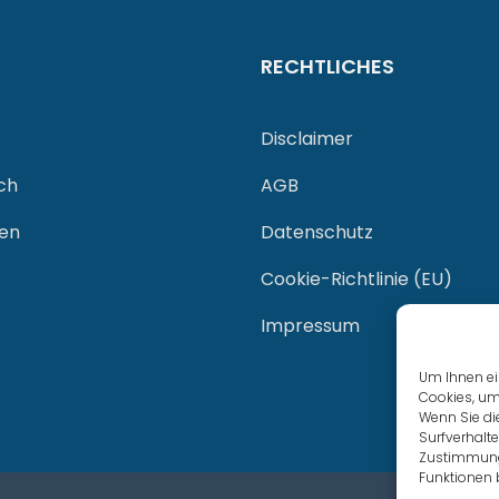
RECHTLICHES
Disclaimer
ch
AGB
gen
Datenschutz
Cookie-Richtlinie (EU)
Impressum
Um Ihnen ei
Cookies, um
Wenn Sie di
Surfverhalte
Zustimmung 
Funktionen 