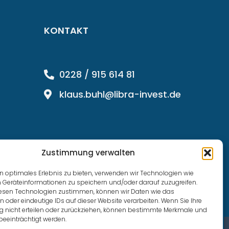
KONTAKT
0228 / 915 614 81
klaus.buhl@libra-invest.de
Zustimmung verwalten
n optimales Erlebnis zu bieten, verwenden wir Technologien wie
 Geräteinformationen zu speichern und/oder darauf zuzugreifen.
esen Technologien zustimmen, können wir Daten wie das
n oder eindeutige IDs auf dieser Website verarbeiten. Wenn Sie Ihre
nicht erteilen oder zurückziehen, können bestimmte Merkmale und
beeinträchtigt werden.