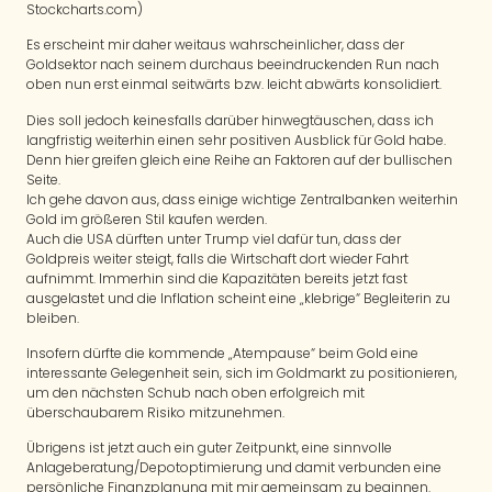
Stockcharts.com)
Es erscheint mir daher weitaus wahrscheinlicher, dass der
Goldsektor nach seinem durchaus beeindruckenden Run nach
oben nun erst einmal seitwärts bzw. leicht abwärts konsolidiert.
Dies soll jedoch keinesfalls darüber hinwegtäuschen, dass ich
langfristig weiterhin einen sehr positiven Ausblick für Gold habe.
Denn hier greifen gleich eine Reihe an Faktoren auf der bullischen
Seite.
Ich gehe davon aus, dass einige wichtige Zentralbanken weiterhin
Gold im größeren Stil kaufen werden.
Auch die USA dürften unter Trump viel dafür tun, dass der
Goldpreis weiter steigt, falls die Wirtschaft dort wieder Fahrt
aufnimmt. Immerhin sind die Kapazitäten bereits jetzt fast
ausgelastet und die Inflation scheint eine „klebrige“ Begleiterin zu
bleiben.
Insofern dürfte die kommende „Atempause“ beim Gold eine
interessante Gelegenheit sein, sich im Goldmarkt zu positionieren,
um den nächsten Schub nach oben erfolgreich mit
überschaubarem Risiko mitzunehmen.
Übrigens ist jetzt auch ein guter Zeitpunkt, eine sinnvolle
Anlageberatung/Depotoptimierung und damit verbunden eine
persönliche Finanzplanung mit mir gemeinsam zu beginnen.