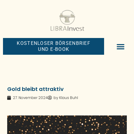
KOSTENLOSER BÖRSENBRIEF
UND E-BOOK
BIG-MONEY-NEW
PREMIUM BÖRS
Gold bleibt attraktiv
27. November 2024
by
Klaus Buhl