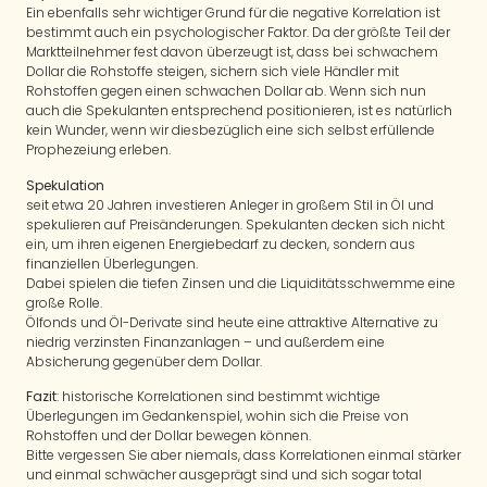
Ein ebenfalls sehr wichtiger Grund für die negative Korrelation ist
bestimmt auch ein psychologischer Faktor. Da der größte Teil der
Marktteilnehmer fest davon überzeugt ist, dass bei schwachem
Dollar die Rohstoffe steigen, sichern sich viele Händler mit
Rohstoffen gegen einen schwachen Dollar ab. Wenn sich nun
auch die Spekulanten entsprechend positionieren, ist es natürlich
kein Wunder, wenn wir diesbezüglich eine sich selbst erfüllende
Prophezeiung erleben.
Spekulation
seit etwa 20 Jahren investieren Anleger in großem Stil in Öl und
spekulieren auf Preisänderungen. Spekulanten decken sich nicht
ein, um ihren eigenen Energiebedarf zu decken, sondern aus
finanziellen Überlegungen.
Dabei spielen die tiefen Zinsen und die Liquiditätsschwemme eine
große Rolle.
Ölfonds und Öl-Derivate sind heute eine attraktive Alternative zu
niedrig verzinsten Finanzanlagen – und außerdem eine
Absicherung gegenüber dem Dollar.
Fazit
: historische Korrelationen sind bestimmt wichtige
Überlegungen im Gedankenspiel, wohin sich die Preise von
Rohstoffen und der Dollar bewegen können.
Bitte vergessen Sie aber niemals, dass Korrelationen einmal stärker
und einmal schwächer ausgeprägt sind und sich sogar total