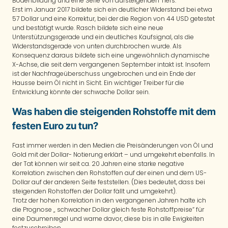
Bodenbildung und eine Serie von aufsteigenden Tiefs.
Erst im Januar 2017 bildete sich ein deutlicher Widerstand bei etwa
57 Dollar und eine Korrektur, bei der die Region von 44 USD getestet
und bestätigt wurde. Rasch bildete sich eine neue
Unterstützungsgerade und ein deutliches Kaufsignal, als die
Widerstandsgerade von unten durchbrochen wurde. Als
Konsequenz daraus bildete sich eine ungewöhnlich dynamische
X-Achse, die seit dem vergangenen September intakt ist. Insofern
ist der Nachfrageüberschuss ungebrochen und ein Ende der
Hausse beim Öl nicht in Sicht. Ein wichtiger Treiber für die
Entwicklung könnte der schwache Dollar sein.
Was haben die steigenden Rohstoffe mit dem
festen Euro zu tun?
Fast immer werden in den Medien die Preisänderungen von Öl und
Gold mit der Dollar- Notierung erklärt – und umgekehrt ebenfalls. In
der Tat können wir seit ca. 20 Jahren eine starke negative
Korrelation zwischen den Rohstoffen auf der einen und dem US-
Dollar auf der anderen Seite feststellen. (Dies bedeutet, dass bei
steigenden Rohstoffen der Dollar fällt und umgekehrt).
Trotz der hohen Korrelation in den vergangenen Jahren halte ich
die Prognose „ schwacher Dollar gleich feste Rohstoffpreise“ für
eine Daumenregel und warne davor, diese bis in alle Ewigkeiten
festzuschreiben.