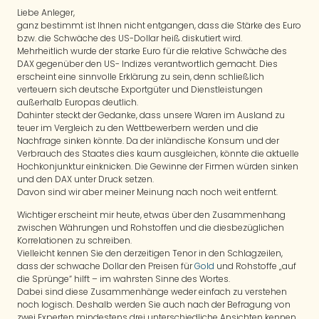
Liebe Anleger,
ganz bestimmt ist Ihnen nicht entgangen, dass die Stärke des Euro
bzw. die Schwäche des US-Dollar heiß diskutiert wird.
Mehrheitlich wurde der starke Euro für die relative Schwäche des
DAX gegenüber den US- Indizes verantwortlich gemacht. Dies
erscheint eine sinnvolle Erklärung zu sein, denn schließlich
verteuern sich deutsche Exportgüter und Dienstleistungen
außerhalb Europas deutlich.
Dahinter steckt der Gedanke, dass unsere Waren im Ausland zu
teuer im Vergleich zu den Wettbewerbern werden und die
Nachfrage sinken könnte. Da der inländische Konsum und der
Verbrauch des Staates dies kaum ausgleichen, könnte die aktuelle
Hochkonjunktur einknicken. Die Gewinne der Firmen würden sinken
und den DAX unter Druck setzen.
Davon sind wir aber meiner Meinung nach noch weit entfernt.
Wichtiger erscheint mir heute, etwas über den Zusammenhang
zwischen Währungen und Rohstoffen und die diesbezüglichen
Korrelationen zu schreiben.
Vielleicht kennen Sie den derzeitigen Tenor in den Schlagzeilen,
dass der schwache Dollar den Preisen für
Gold
und Rohstoffe „auf
die Sprünge“ hilft – im wahrsten Sinne des Wortes.
Dabei sind diese Zusammenhänge weder einfach zu verstehen
noch logisch. Deshalb werden Sie auch nach der Befragung von
zwei Experten mindestens drei unterschiedliche Ansichten kennen