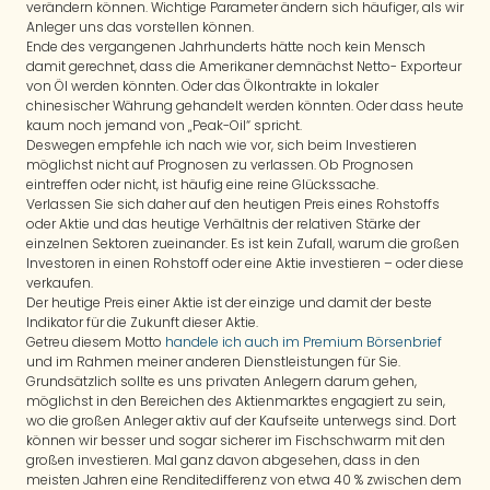
verändern können. Wichtige Parameter ändern sich häufiger, als wir
Anleger uns das vorstellen können.
Ende des vergangenen Jahrhunderts hätte noch kein Mensch
damit gerechnet, dass die Amerikaner demnächst Netto- Exporteur
von Öl werden könnten. Oder das Ölkontrakte in lokaler
chinesischer Währung gehandelt werden könnten. Oder dass heute
kaum noch jemand von „Peak-Oil“ spricht.
Deswegen empfehle ich nach wie vor, sich beim Investieren
möglichst nicht auf Prognosen zu verlassen. Ob Prognosen
eintreffen oder nicht, ist häufig eine reine Glückssache.
Verlassen Sie sich daher auf den heutigen Preis eines Rohstoffs
oder Aktie und das heutige Verhältnis der relativen Stärke der
einzelnen Sektoren zueinander. Es ist kein Zufall, warum die großen
Investoren in einen Rohstoff oder eine Aktie investieren – oder diese
verkaufen.
Der heutige Preis einer Aktie ist der einzige und damit der beste
Indikator für die Zukunft dieser Aktie.
Getreu diesem Motto
handele ich auch im Premium Börsenbrief
und im Rahmen meiner anderen Dienstleistungen für Sie.
Grundsätzlich sollte es uns privaten Anlegern darum gehen,
möglichst in den Bereichen des Aktienmarktes engagiert zu sein,
wo die großen Anleger aktiv auf der Kaufseite unterwegs sind. Dort
können wir besser und sogar sicherer im Fischschwarm mit den
großen investieren. Mal ganz davon abgesehen, dass in den
meisten Jahren eine Renditedifferenz von etwa 40 % zwischen dem