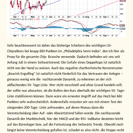
Sehr beachtenswert ist daher das bisherige Scheitern des wichtigen US-
Chipsektors bei knapp 660 Punkten im „Philadelphia Semi-Index“, den ich hier als
Proxy für die gesamte Chip- Branche verwende. Dadurch befinden wir uns seit
Anfang Juli in einem Seitwärtstrend. Die Gefahr eines Doppeltops ist natürlich
nicht von der Hand zu weisen. Auch das negative charttechnische Kerzenmuster
„Bearish Engulfing“ ist natürlich nicht förderlich für das Vertrauen der Anleger –
genauso wenig wie die
nachlassende Dynamik, zu erkennen an der sich
abflachenden 50- Tage Linie. Wer nicht vorschnell und ohne Grund handeln will,
der sollte nun abwarten, ob die Bullen den Kurs oberhalb der wichtigen 50- Tage-
Linie stabilisieren können. Dann wäre ein erneuter Angriff auf das Hoch bei 660
Punkten sehr wahrscheinlich. Anderenfalls müssten wir uns mit einem Test der
steigenden 200-Tage- Linie anfreunden, auf deren Niveau dann die
Vorentscheidung über Auf- oder Abwärtstrend fallen würde. Die nachlassende
Dynamik der Markttechnik, hier der MACD und der RSI- Indikator deuteten leicht
auf das Bärenlager bzw. auf die Fortsetzung des Seitwärts Trends. Obwohl noch
längst keine Vorentscheidung gefallen ist, schadet es also nicht, die Stopps recht