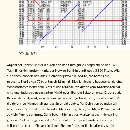
NYSE BPI
Abgebildet sehen Sie hier die Relation der Kaufsignale entsprechend der P & F
Technik für den breiten Markt der New Yorker Börse mit etwa 3.500 Titeln. Wie
Sie sehen, handelt der Index in einer negativen 0- Spalte, die bereits die
relevante Marke von 70 % unterschritten hat. Dies ist deshalb bedeutend, da eine
systematisch zunehmende Anzahl der gehandelten Aktien vom Angebot gelenkt
wird und dadurch den gesamten Markt quer über die Sektoren unter Druck setzt.
Dies ist der Zeitpunkt, zu welchem nach dem Regelwerk des „inneren Marktes“
die defensive Mannschaft auf das Spielfeld gehört. Per Definition befinden wir
uns in einer Zeit, in der Sie darauf achten sollten, dass „Mr. Market“ Ihnen nicht
zu viele Punkte abnimmt. Denn bekanntlich gibt es Marktphasen, in denen Sie
größere Risiken eingehen und „Mister Market“ ein paar Punkte abnehmen
sollten. Und es gibt Phasen, in denen Sie den Ball sehr flach halten bzw. die