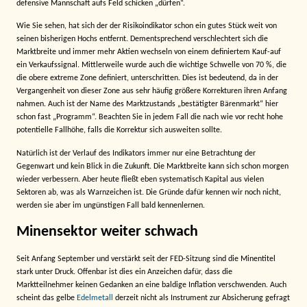
defensive Mannschaft aufs Feld schicken „dürfen“.
Wie Sie sehen, hat sich der der Risikoindikator schon ein gutes Stück weit von
seinen bisherigen Hochs entfernt. Dementsprechend verschlechtert sich die
Marktbreite und immer mehr Aktien wechseln von einem definiertem Kauf-auf
ein Verkaufssignal. Mittlerweile wurde auch die wichtige Schwelle von 70 %, die
die obere extreme Zone definiert, unterschritten. Dies ist bedeutend, da in der
Vergangenheit von dieser Zone aus sehr häufig größere Korrekturen ihren Anfang
nahmen. Auch ist der Name des Marktzustands „bestätigter Bärenmarkt“ hier
schon fast „Programm“. Beachten Sie in jedem Fall die nach wie vor recht hohe
potentielle Fallhöhe, falls die Korrektur sich ausweiten sollte.
Natürlich ist der Verlauf des Indikators immer nur eine Betrachtung der
Gegenwart und kein Blick in die Zukunft. Die Marktbreite kann sich schon morgen
wieder verbessern. Aber heute fließt eben systematisch Kapital aus vielen
Sektoren ab, was als Warnzeichen ist. Die Gründe dafür kennen wir noch nicht,
werden sie aber im ungünstigen Fall bald kennenlernen.
Minensektor weiter schwach
Seit Anfang September und verstärkt seit der FED-Sitzung sind die Minentitel
stark unter Druck. Offenbar ist dies ein Anzeichen dafür, dass die
Marktteilnehmer keinen Gedanken an eine baldige Inflation verschwenden. Auch
scheint das gelbe
Edelmetall
derzeit nicht als Instrument zur Absicherung gefragt