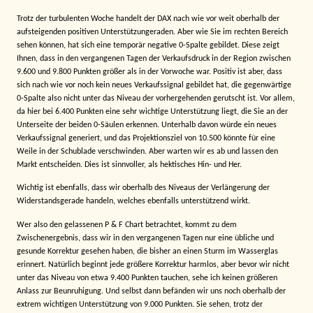
Trotz der turbulenten Woche handelt der DAX nach wie vor weit oberhalb der
aufsteigenden positiven Unterstützungeraden. Aber wie Sie im rechten Bereich
sehen können, hat sich eine temporär negative 0-Spalte gebildet. Diese zeigt
Ihnen, dass in den vergangenen Tagen der Verkaufsdruck in der Region zwischen
9.600 und 9.800 Punkten größer als in der Vorwoche war. Positiv ist aber, dass
sich nach wie vor noch kein neues Verkaufssignal gebildet hat, die gegenwärtige
0-Spalte also nicht unter das Niveau der vorhergehenden gerutscht ist. Vor allem,
da hier bei 6.400 Punkten eine sehr wichtige Unterstützung liegt, die Sie an der
Unterseite der beiden 0-Säulen erkennen. Unterhalb davon würde ein neues
Verkaufssignal generiert, und das Projektionsziel von 10.500 könnte für eine
Weile in der Schublade verschwinden. Aber warten wir es ab und lassen den
Markt entscheiden. Dies ist sinnvoller, als hektisches Hin- und Her.
Wichtig ist ebenfalls, dass wir oberhalb des Niveaus der Verlängerung der
Widerstandsgerade handeln, welches ebenfalls unterstützend wirkt.
Wer also den gelassenen P & F Chart betrachtet, kommt zu dem
Zwischenergebnis, dass wir in den vergangenen Tagen nur eine übliche und
gesunde Korrektur gesehen haben, die bisher an einen Sturm im Wasserglas
erinnert. Natürlich beginnt jede größere Korrektur harmlos, aber bevor wir nicht
unter das Niveau von etwa 9.400 Punkten tauchen, sehe ich keinen größeren
Anlass zur Beunruhigung. Und selbst dann befänden wir uns noch oberhalb der
extrem wichtigen Unterstützung von 9.000 Punkten. Sie sehen, trotz der