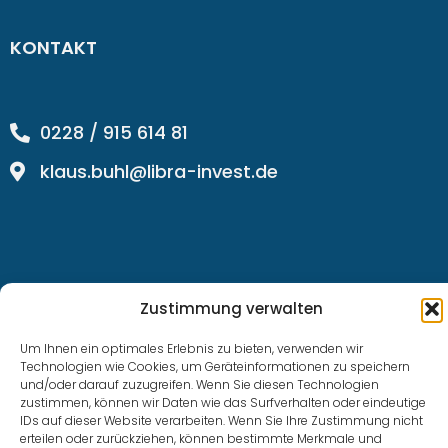
KONTAKT
0228 / 915 614 81
klaus.buhl@libra-invest.de
Zustimmung verwalten
Um Ihnen ein optimales Erlebnis zu bieten, verwenden wir
LIBRAInvest © 2023 | Design by SOFTWARESTUBE
Technologien wie Cookies, um Geräteinformationen zu speichern
und/oder darauf zuzugreifen. Wenn Sie diesen Technologien
zustimmen, können wir Daten wie das Surfverhalten oder eindeutige
IDs auf dieser Website verarbeiten. Wenn Sie Ihre Zustimmung nicht
erteilen oder zurückziehen, können bestimmte Merkmale und