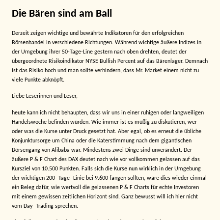
Die Bären sind am Ball
Derzeit zeigen wichtige und bewährte Indikatoren für den erfolgreichen
Börsenhandel in verschiedene Richtungen. Während wichtige äußere Indizes in
der Umgebung ihrer 50-Tage-Line gestern nach oben drehten, deutet der
übergeordnete Risikoindikator NYSE Bullish Percent auf das Bärenlager. Demnach
ist das Risiko hoch und man sollte verhindern, dass Mr. Market einem nicht zu
viele Punkte abknöpft.
Liebe Leserinnen und Leser,
heute kann ich nicht behaupten, dass wir uns in einer ruhigen oder langweiligen
Handelswoche befinden würden. Wie immer ist es müßig zu diskutieren, wer
oder was die Kurse unter Druck gesetzt hat. Aber egal, ob es erneut die übliche
Konjunktursorge um China oder die Katerstimmung nach dem gigantischen
Börsengang von Alibaba war. Mindestens zwei Dinge sind unverändert. Der
äußere P & F Chart des DAX deutet nach wie vor vollkommen gelassen auf das
Kursziel von 10.500 Punkten. Falls sich die Kurse nun wirklich in der Umgebung
der wichtigen 200- Tage- Linie bei 9.600 fangen sollten, wäre dies wieder einmal
ein Beleg dafür, wie wertvoll die gelassenen P & F Charts für echte Investoren
mit einem gewissen zeitlichen Horizont sind. Ganz bewusst will ich hier nicht
vom Day- Trading sprechen.