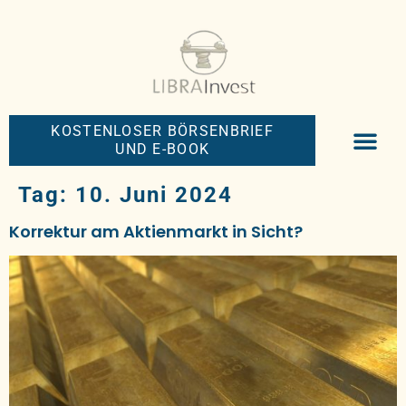
KOSTENLOSER BÖRSENBRIEF
UND E-BOOK
BIG-MONEY-NEW
PREMIUM BÖRS
Tag:
10. Juni 2024
Korrektur am Aktienmarkt in Sicht?