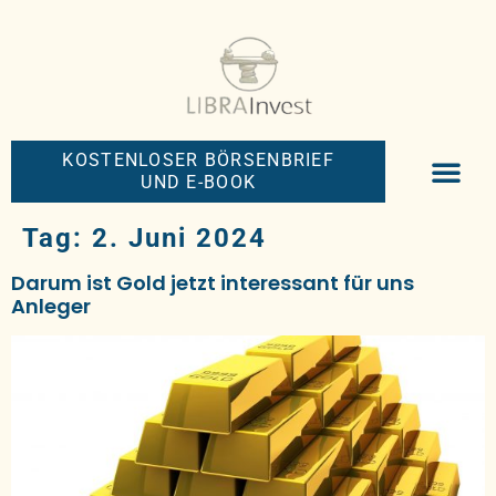
KOSTENLOSER BÖRSENBRIEF
UND E-BOOK
BIG-MONEY-NEW
PREMIUM BÖRS
Tag:
2. Juni 2024
Darum ist Gold jetzt interessant für uns
Anleger