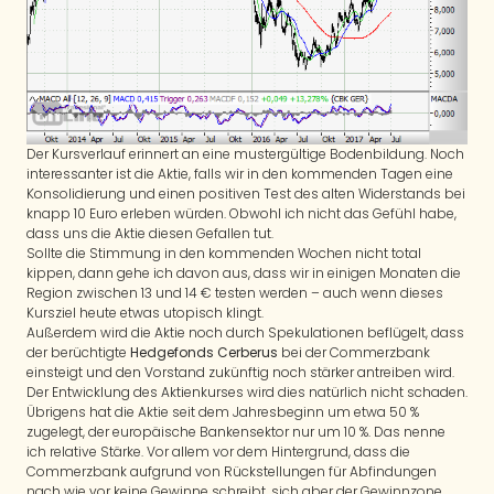
Der Kursverlauf erinnert an eine mustergültige Bodenbildung. Noch
interessanter ist die Aktie, falls wir in den kommenden Tagen eine
Konsolidierung und einen positiven Test des alten Widerstands bei
knapp 10 Euro erleben würden. Obwohl ich nicht das Gefühl habe,
dass uns die Aktie diesen Gefallen tut.
Sollte die Stimmung in den kommenden Wochen nicht total
kippen, dann gehe ich davon aus, dass wir in einigen Monaten die
Region zwischen 13 und 14 € testen werden – auch wenn dieses
Kursziel heute etwas utopisch klingt.
Außerdem wird die Aktie noch durch Spekulationen beflügelt, dass
der berüchtigte
Hedgefonds Cerberus
bei der Commerzbank
einsteigt und den Vorstand zukünftig noch stärker antreiben wird.
Der Entwicklung des Aktienkurses wird dies natürlich nicht schaden.
Übrigens hat die Aktie seit dem Jahresbeginn um etwa 50 %
zugelegt, der europäische Bankensektor nur um 10 %. Das nenne
ich relative Stärke. Vor allem vor dem Hintergrund, dass die
Commerzbank aufgrund von Rückstellungen für Abfindungen
nach wie vor keine Gewinne schreibt, sich aber der Gewinnzone