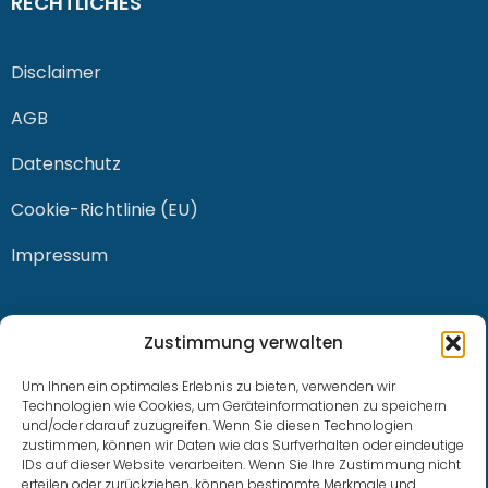
RECHTLICHES
Disclaimer
AGB
Datenschutz
Cookie-Richtlinie (EU)
Impressum
KONTAKT
Zustimmung verwalten
Um Ihnen ein optimales Erlebnis zu bieten, verwenden wir
Technologien wie Cookies, um Geräteinformationen zu speichern
und/oder darauf zuzugreifen. Wenn Sie diesen Technologien
0228 / 915 614 81
zustimmen, können wir Daten wie das Surfverhalten oder eindeutige
IDs auf dieser Website verarbeiten. Wenn Sie Ihre Zustimmung nicht
klaus.buhl@libra-invest.de
erteilen oder zurückziehen, können bestimmte Merkmale und