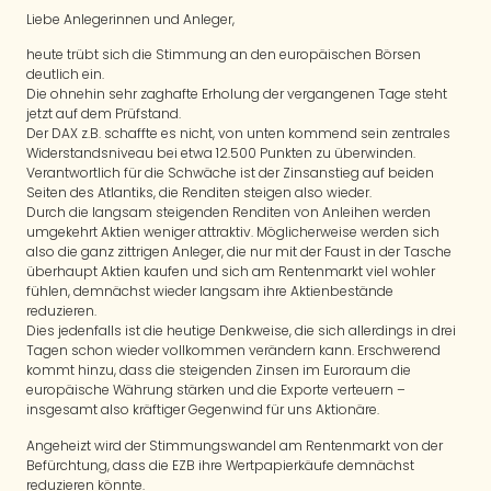
Liebe Anlegerinnen und Anleger,
heute trübt sich die Stimmung an den europäischen Börsen
deutlich ein.
Die ohnehin sehr zaghafte Erholung der vergangenen Tage steht
jetzt auf dem Prüfstand.
Der DAX z.B. schaffte es nicht, von unten kommend sein zentrales
Widerstandsniveau bei etwa 12.500 Punkten zu überwinden.
Verantwortlich für die Schwäche ist der Zinsanstieg auf beiden
Seiten des Atlantiks, die Renditen steigen also wieder.
Durch die langsam steigenden Renditen von Anleihen werden
umgekehrt Aktien weniger attraktiv. Möglicherweise werden sich
also die ganz zittrigen Anleger, die nur mit der Faust in der Tasche
überhaupt Aktien kaufen und sich am Rentenmarkt viel wohler
fühlen, demnächst wieder langsam ihre Aktienbestände
reduzieren.
Dies jedenfalls ist die heutige Denkweise, die sich allerdings in drei
Tagen schon wieder vollkommen verändern kann. Erschwerend
kommt hinzu, dass die steigenden Zinsen im Euroraum die
europäische Währung stärken und die Exporte verteuern –
insgesamt also kräftiger Gegenwind für uns Aktionäre.
Angeheizt wird der Stimmungswandel am Rentenmarkt von der
Befürchtung, dass die EZB ihre Wertpapierkäufe demnächst
reduzieren könnte.