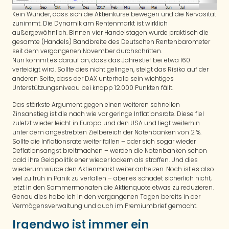
Kein Wunder, dass sich die Aktienkurse bewegen und die Nervosität
zunimmt. Die Dynamik am Rentenmarkt ist wirklich
außergewöhnlich. Binnen vier Handelstagen wurde praktisch die
gesamte (Handels) Bandbreite des Deutschen Rentenbarometer
seit dem vergangenen November durchschritten.
Nun kommt es darauf an, dass das Jahrestief bei etwa 160
verteidigt wird. Sollte dies nicht gelingen, steigt das Risiko auf der
anderen Seite, dass der DAX unterhalb sein wichtiges
Unterstützungsniveau bei knapp 12.000 Punkten fällt.
Das stärkste Argument gegen einen weiteren schnellen
Zinsanstieg ist die nach wie vor geringe Inflationsrate. Diese fiel
zuletzt wieder leicht in Europa und den USA und liegt weiterhin
unter dem angestrebten Zielbereich der Notenbanken von 2 %.
Sollte die Inflationsrate weiter fallen – oder sich sogar wieder
Deflationsangst breitmachen – werden die Notenbanken schon
bald ihre Geldpolitik eher wieder lockern als straffen. Und dies
wiederum würde den Aktienmarkt weiter anheizen. Noch ist es also
viel zu früh in Panik zu verfallen – aber es schadet sicherlich nicht,
jetzt in den Sommermonaten die Aktienquote etwas zu reduzieren.
Genau dies habe ich in den vergangenen Tagen bereits in der
Vermögensverwaltung und auch im Premiumbrief gemacht.
Irgendwo ist immer ein