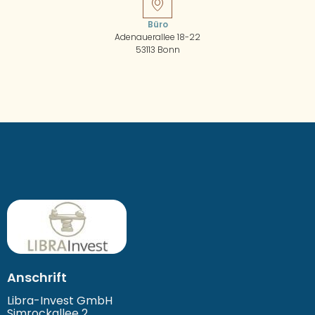
Büro
Adenauerallee 18-22
53113 Bonn
Anschrift
Libra-Invest GmbH
Simrockallee 2