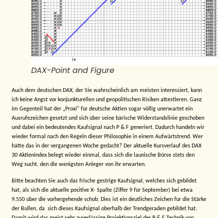
DAX-Point and Figure
Auch dem deutschen DAX, der Sie wahrscheinlich am meisten interessiert, kann
ich keine Angst vor konjunkturellen und geopolitischen Risiken attestieren. Ganz
im Gegenteil hat der „Proxi“ für deutsche Aktien sogar völlig unerwartet ein
Ausrufezeichen gesetzt und sich über seine bärische Widerstandslinie geschoben
und dabei ein bedeutendes Kaufsignal nach P & F generiert. Dadurch handeln wir
wieder formal nach den Regeln dieser Philosophie in einem Aufwärtstrend. Wer
hätte das in der vergangenen Woche gedacht? Der aktuelle Kursverlauf des DAX
30 Aktienindex belegt wieder einmal, dass sich die launische Börse stets den
Weg sucht, den die wenigsten Anleger von ihr erwarten.
Bitte beachten Sie auch das frische gestrige Kaufsignal, welches sich gebildet
hat, als sich die aktuelle positive X- Spalte (Ziffer 9 für September) bei etwa
9.550 über die vorhergehende schob. Dies ist ein deutliches Zeichen für die Stärke
der Bullen, da
sich dieses Kaufsignal oberhalb der Trendgeraden gebildet hat.
Damit wird das meist sehr zuverlässige Projektionsziel der P & F Technik von