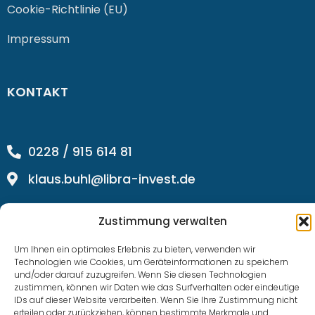
Cookie-Richtlinie (EU)
Impressum
KONTAKT
0228 / 915 614 81
klaus.buhl@libra-invest.de
Zustimmung verwalten
Um Ihnen ein optimales Erlebnis zu bieten, verwenden wir
Technologien wie Cookies, um Geräteinformationen zu speichern
und/oder darauf zuzugreifen. Wenn Sie diesen Technologien
zustimmen, können wir Daten wie das Surfverhalten oder eindeutige
IDs auf dieser Website verarbeiten. Wenn Sie Ihre Zustimmung nicht
LIBRAInvest © 2023 | Design by SOFTWARESTUBE
erteilen oder zurückziehen, können bestimmte Merkmale und