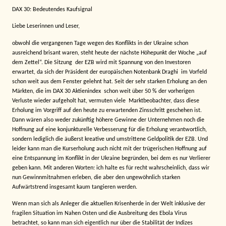
DAX 30: Bedeutendes Kaufsignal
Liebe Leserinnen und Leser,
obwohl die vergangenen Tage wegen des Konflikts in der Ukraine schon
ausreichend brisant waren, steht heute der nächste Höhepunkt der Woche „auf
dem Zettel“. Die Sitzung
der EZB wird mit Spannung von den Investoren
erwartet, da sich der Präsident der europäischen Notenbank Draghi
im Vorfeld
schon weit aus dem Fenster gelehnt hat. Seit der sehr starken Erholung an den
Märkten, die im DAX 30 Aktienindex schon weit über 50 % der vorherigen
Verluste wieder aufgeholt hat, vermuten viele
Marktbeobachter, dass diese
Erholung im Vorgriff auf den heute zu erwartenden Zinsschritt geschehen ist.
Dann wären also weder zukünftig höhere Gewinne der Unternehmen noch die
Hoffnung auf eine konjunkturelle Verbesserung für die Erholung verantwortlich,
sondern lediglich die äußerst kreative und umstrittene Geldpolitik der EZB. Und
leider kann man die Kurserholung auch nicht mit der trügerischen Hoffnung auf
eine Entspannung im Konflikt in der Ukraine begründen, bei dem es nur Verlierer
geben kann. Mit anderen Worten: ich halte es für recht wahrscheinlich, dass wir
nun Gewinnmitnahmen erleben, die aber den ungewöhnlich starken
Aufwärtstrend insgesamt kaum tangieren werden.
Wenn man sich als Anleger die aktuellen Krisenherde in der Welt inklusive der
fragilen Situation im Nahen Osten und die Ausbreitung des Ebola Virus
betrachtet, so kann man sich eigentlich nur über die Stabilität der Indizes