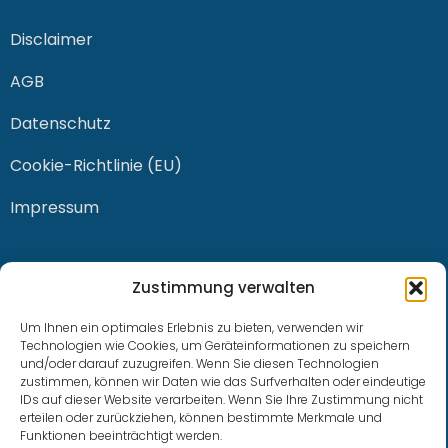
Disclaimer
AGB
Datenschutz
Cookie-Richtlinie (EU)
Impressum
KONTAKT
Zustimmung verwalten
Um Ihnen ein optimales Erlebnis zu bieten, verwenden wir
Technologien wie Cookies, um Geräteinformationen zu speichern
und/oder darauf zuzugreifen. Wenn Sie diesen Technologien
0228 / 915 614 81
zustimmen, können wir Daten wie das Surfverhalten oder eindeutige
IDs auf dieser Website verarbeiten. Wenn Sie Ihre Zustimmung nicht
klaus.buhl@libra-invest.de
erteilen oder zurückziehen, können bestimmte Merkmale und
Funktionen beeinträchtigt werden.