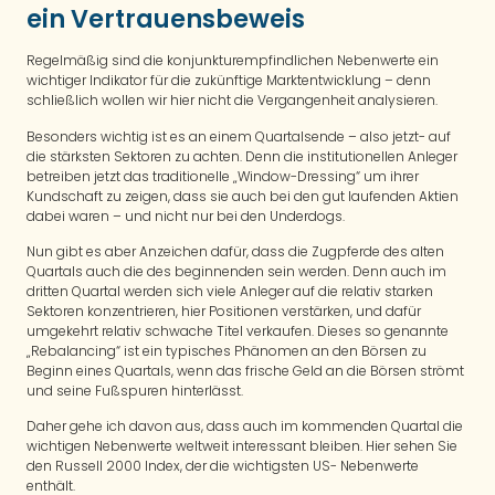
ein Vertrauensbeweis
Regelmäßig sind die konjunkturempfindlichen Nebenwerte ein
wichtiger Indikator für die zukünftige Marktentwicklung – denn
schließlich wollen wir hier nicht die Vergangenheit analysieren.
Besonders wichtig ist es an einem Quartalsende – also jetzt- auf
die stärksten Sektoren zu achten. Denn die institutionellen Anleger
betreiben jetzt das traditionelle „Window-Dressing“ um ihrer
Kundschaft zu zeigen, dass sie auch bei den gut laufenden Aktien
dabei waren – und nicht nur bei den Underdogs.
Nun gibt es aber Anzeichen dafür, dass die Zugpferde des alten
Quartals auch die des beginnenden sein werden. Denn auch im
dritten Quartal werden sich viele Anleger auf die relativ starken
Sektoren konzentrieren, hier Positionen verstärken, und dafür
umgekehrt relativ schwache Titel verkaufen. Dieses so genannte
„Rebalancing“ ist ein typisches Phänomen an den Börsen zu
Beginn eines Quartals, wenn das frische Geld an die Börsen strömt
und seine Fußspuren hinterlässt.
Daher gehe ich davon aus, dass auch im kommenden Quartal die
wichtigen Nebenwerte weltweit interessant bleiben. Hier sehen Sie
den Russell 2000 Index, der die wichtigsten US- Nebenwerte
enthält.