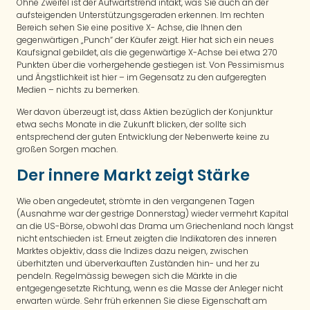
Ohne Zweifel ist der Aufwärtstrend intakt, was Sie auch an der
aufsteigenden Unterstützungsgeraden erkennen. Im rechten
Bereich sehen Sie eine positive X- Achse, die Ihnen den
gegenwärtigen „Punch“ der Käufer zeigt. Hier hat sich ein neues
Kaufsignal gebildet, als die gegenwärtige X-Achse bei etwa 270
Punkten über die vorhergehende gestiegen ist. Von Pessimismus
und Ängstlichkeit ist hier – im Gegensatz zu den aufgeregten
Medien – nichts zu bemerken.
Wer davon überzeugt ist, dass Aktien bezüglich der Konjunktur
etwa sechs Monate in die Zukunft blicken, der sollte sich
entsprechend der guten Entwicklung der Nebenwerte keine zu
großen Sorgen machen.
Der innere Markt zeigt Stärke
Wie oben angedeutet, strömte in den vergangenen Tagen
(Ausnahme war der gestrige Donnerstag) wieder vermehrt Kapital
an die US-Börse, obwohl das Drama um Griechenland noch längst
nicht entschieden ist. Erneut zeigten die Indikatoren des inneren
Marktes objektiv, dass die Indizes dazu neigen, zwischen
überhitzten und überverkauften Zuständen hin- und her zu
pendeln. Regelmässig bewegen sich die Märkte in die
entgegengesetzte Richtung, wenn es die Masse der Anleger nicht
erwarten würde. Sehr früh erkennen Sie diese Eigenschaft am