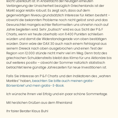
leicht überkauft ist. In Anbetracht der heutigen erneuten
Verlängerung der Unsicherheit bezüglich Griechenlands ist der
Markt sogar relativ robust. Es zeigt sich, dass auf dem
gegenwärtigen Niveau grundsätzlich Interesse für Aktien besteht –
obwohl die bekannten Probleme noch nicht gelöst sind und das
Gewurschtel mangels echter Reformwillen uns ohnehin noch auf
Jahre begleiten wird. Sehr „bullisch“ wird es aus Sicht der P & F
Charts, wenn wir heute oberhalb von 11.400 Punkten schließen
würden und damit die Widerstandsgerade von oben bestätigen
würden. Dann wäre der DAX 30 auch nach einem Fehlsignal aus
seinem Dreieck nach oben ausgebrochen und einen Test der
Region von 12.000 stünde nicht mehr viel im Weg. Denn trotz des
griechischen Schuldenstreits bleibt das Klima für uns Aktionäre bis
auf weiteres positiv – obwohl der Sommer natürlich statistisch
betrachtet keine günstige Jahreszeiten für neue Investitionen ist.
Falls Sie Interesse an P & F Charts und den Indikatoren des „wahren
Marktes“ haben,
beachten Sie bitte auch meinen gratis-
Börsenbrief und mein gratis- E-Book
.
Ich wünsche Ihnen viel Erfolg und ein paar schöne Sommertage.
Mit herzlichen Grüßen aus dem Rheinland
Ihr fairer Berater Klaus Buhl