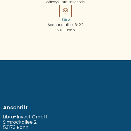
office@libra-invest.de
Büro
Adenauerallee 18-22
53113 Bonn
Anschrift
Libra-Invest GmbH
Simrockallee 2
53173 Bonn