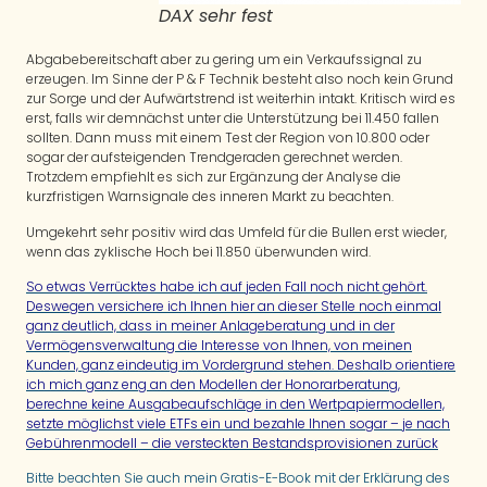
DAX sehr fest
Abgabebereitschaft aber zu gering um ein Verkaufssignal zu
erzeugen. Im Sinne der P & F Technik besteht also noch kein Grund
zur Sorge und der Aufwärtstrend ist weiterhin intakt. Kritisch wird es
erst, falls wir demnächst unter die Unterstützung bei 11.450 fallen
sollten. Dann muss mit einem Test der Region von 10.800 oder
sogar der aufsteigenden Trendgeraden gerechnet werden.
Trotzdem empfiehlt es sich zur Ergänzung der Analyse die
kurzfristigen Warnsignale des inneren Markt zu beachten.
Umgekehrt sehr positiv wird das Umfeld für die Bullen erst wieder,
wenn das zyklische Hoch bei 11.850 überwunden wird.
So etwas Verrücktes habe ich auf jeden Fall noch nicht gehört.
Deswegen versichere ich Ihnen hier an dieser Stelle noch einmal
ganz deutlich, dass in meiner Anlageberatung und in der
Vermögensverwaltung die Interesse von Ihnen, von meinen
Kunden, ganz eindeutig im Vordergrund stehen. Deshalb orientiere
ich mich ganz eng an den Modellen der Honorarberatung,
berechne keine Ausgabeaufschläge in den Wertpapiermodellen,
setzte möglichst viele ETFs ein und bezahle Ihnen sogar – je nach
Gebührenmodell – die versteckten Bestandsprovisionen zurück
Bitte beachten Sie auch mein Gratis-E-Book mit der Erklärung des