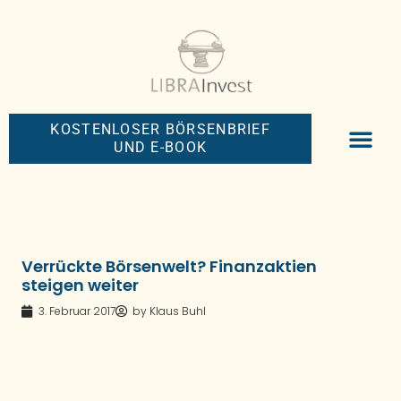
KOSTENLOSER BÖRSENBRIEF
UND E-BOOK
BIG-MONEY-NEW
PREMIUM BÖRS
Verrückte Börsenwelt? Finanzaktien
steigen weiter
3. Februar 2017
by
Klaus Buhl