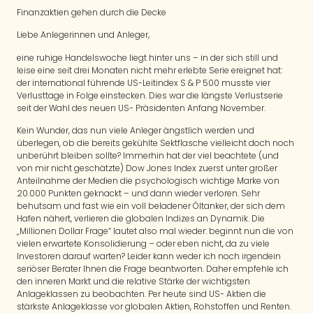
Finanzaktien gehen durch die Decke
Liebe Anlegerinnen und Anleger,
eine ruhige Handelswoche liegt hinter uns – in der sich still und
leise eine seit drei Monaten nicht mehr erlebte Serie ereignet hat:
der international führende US-Leitindex S & P 500 musste vier
Verlusttage in Folge einstecken. Dies war die längste Verlustserie
seit der Wahl des neuen US- Präsidenten Anfang November.
Kein Wunder, das nun viele Anleger ängstlich werden und
überlegen, ob die bereits gekühlte Sektflasche vielleicht doch noch
unberührt bleiben sollte? Immerhin hat der viel beachtete (und
von mir nicht geschätzte) Dow Jones Index zuerst unter großer
Anteilnahme der Medien die psychologisch wichtige Marke von
20.000 Punkten geknackt – und dann wieder verloren. Sehr
behutsam und fast wie ein voll beladener Öltanker, der sich dem
Hafen nähert, verlieren die globalen Indizes an Dynamik. Die
„Millionen Dollar Frage“ lautet also mal wieder: beginnt nun die von
vielen erwartete Konsolidierung – oder eben nicht, da zu viele
Investoren darauf warten? Leider kann weder ich noch irgendein
seriöser Berater Ihnen die Frage beantworten. Daher empfehle ich
den inneren Markt und die relative Stärke der wichtigsten
Anlageklassen zu beobachten. Per heute sind US- Aktien die
stärkste Anlageklasse vor globalen Aktien, Rohstoffen und Renten.