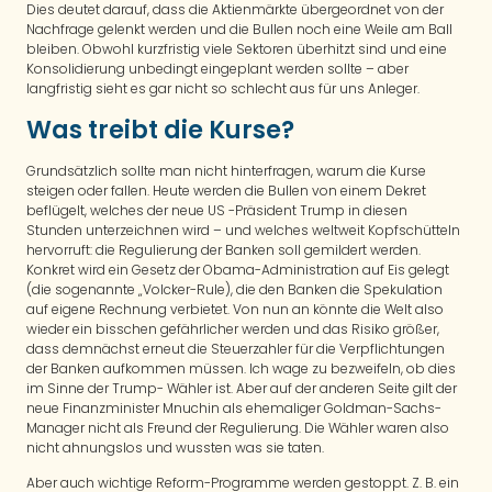
Dies deutet darauf, dass die Aktienmärkte übergeordnet von der
Nachfrage gelenkt werden und die Bullen noch eine Weile am Ball
bleiben. Obwohl kurzfristig viele Sektoren überhitzt sind und eine
Konsolidierung unbedingt eingeplant werden sollte – aber
langfristig sieht es gar nicht so schlecht aus für uns Anleger.
Was treibt die Kurse?
Grundsätzlich sollte man nicht hinterfragen, warum die Kurse
steigen oder fallen. Heute werden die Bullen von einem Dekret
beflügelt, welches der neue US -Präsident Trump in diesen
Stunden unterzeichnen wird – und welches weltweit Kopfschütteln
hervorruft: die Regulierung der Banken soll gemildert werden.
Konkret wird ein Gesetz der Obama-Administration auf Eis gelegt
(die sogenannte „Volcker-Rule), die den Banken die Spekulation
auf eigene Rechnung verbietet. Von nun an könnte die Welt also
wieder ein bisschen gefährlicher werden und das Risiko größer,
dass demnächst erneut die Steuerzahler für die Verpflichtungen
der Banken aufkommen müssen. Ich wage zu bezweifeln, ob dies
im Sinne der Trump- Wähler ist. Aber auf der anderen Seite gilt der
neue Finanzminister Mnuchin als ehemaliger Goldman-Sachs-
Manager nicht als Freund der Regulierung. Die Wähler waren also
nicht ahnungslos und wussten was sie taten.
Aber auch wichtige Reform-Programme werden gestoppt. Z. B. ein