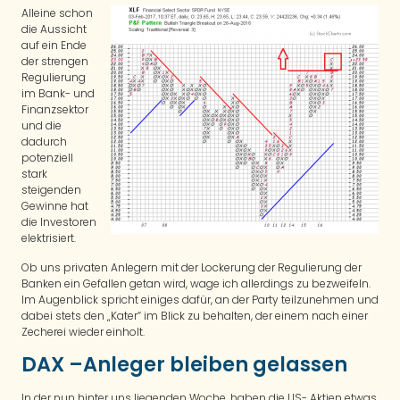
Alleine schon
die Aussicht
auf ein Ende
der strengen
Regulierung
im Bank- und
Finanzsektor
und die
dadurch
potenziell
stark
steigenden
Gewinne hat
die Investoren
elektrisiert.
Ob uns privaten Anlegern mit der Lockerung der Regulierung der
Banken ein Gefallen getan wird, wage ich allerdings zu bezweifeln.
Im Augenblick spricht einiges dafür, an der Party teilzunehmen und
dabei stets den „Kater“ im Blick zu behalten, der einem nach einer
Zecherei wieder einholt.
DAX –Anleger bleiben gelassen
In der nun hinter uns liegenden Woche, haben die US- Aktien etwas