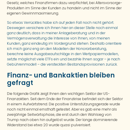
Gesetz, welches Finanzfirmen dazu verpflichtet, bei Altersvorsorge-
Produkten im Sinne der Kunden zu handeln und nicht im Sinne der
eigenen Gewinnmaximierung.
So etwas Verrücktes habe ich auf jeden Fall noch nicht gehört.
Deswegen versichere ich Ihnen hier an dieser Stelle noch einmal
ganz deutlich, dass in meiner Anlageberatung und in der
Vermögensverwaltung die Interesse von Ihnen, von meinen
Kunden, ganz eindeutig im Vordergrund stehen. Deshalb orientiere
ich mich ganz eng an den Modellen der Honorarberatung,
berechne keine Ausgabeaufschläge in den Wertpapiermodellen,
setzte möglichst viele ETFs ein und bezahle Ihnen sogar – je nach
Gebührenmodell – die versteckten Bestandsprovisionen zurück
.
Finanz- und Bankaktien bleiben
gefragt
Die folgende Grafik zeigt Ihnen den wichtigen Sektor der US-
Finanzaktien. Seit dem Ende der Finanzkrise befindet sich der Sektor
in einem Aufwärtstrend. Die positive Unterstützungsgerade wurde
noch nicht einmal ernsthaft getestet. Aber es gab eine mehr als
zweijährige Seitwärtsphase, die erst durch den Wahlsieg von
Trump nach oben hin aufgelöst wurde. Der lange dominierende
Widerstand bei etwa 20 wurde quasi pulverisiert.