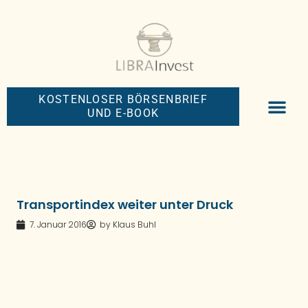
KOSTENLOSER BÖRSENBRIEF
UND E-BOOK
BIG-MONEY-NEW
PREMIUM BÖRS
Transportindex weiter unter Druck
7. Januar 2016
by
Klaus Buhl