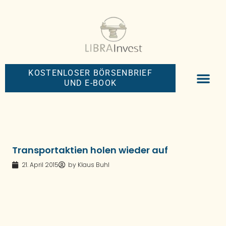
KOSTENLOSER BÖRSENBRIEF
UND E-BOOK
BIG-MONEY-NEW
PREMIUM BÖRS
Transportaktien holen wieder auf
21. April 2015
by
Klaus Buhl