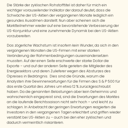
Die Stärke der zyklischen Rohstofftitel ist daher für mich ein
wichtiger vorauseilender Indikator der darauf deutet, dass die
Schwäche der US-Aktien der vergangenen Monate lediglich ein
gesundes Ausatmen darstellt. Nun aber scheinen sich die
Marktteilnehmer wieder auf eine bevorstehende Verbesserung der
US-Konjunktur und eine zunehmende Dynamik bei den US-Aktien
vorzubereiten.
Das zögerliche Wachstum ist insofern kein Wunder, da sich in den
vergangenen Monaten die US-Firmen mit einer starken
Veränderung der Rahmenbedingungen auseinandersetzen
mussten. Auf der einen Seite erschwerte der starke Dollar die
Exporte – und auf der anderen Seite gerieten die Mitglieder des
Energiesektors und deren Zulieferer wegen des Absturzes des
Ölpreises in Bedrängnis. Dies sind die Gründe, warum die
Analysten ihre Gewinnerwartungen für die Firmen des S & P 500 für
das erste Quartal des Jahres um etwa 12 % zurückgeschraubt
haben. Da die genannten Belastungen aber kein Geheimnis und
wahrscheinlich eingepreist sind, sind die Erwartungen des Marktes
an die laufende Berichtssaison nicht sehr hoch – und leicht zu
schlagen. In Anbetracht der geringen Erwartungen reagierten die
Investoren in den vergangenen Tagen erleichtert und griffen wieder
verstärkt bei US-Aktien zu – auch bei den eher zyklischen und
dadurch vermeintlich riskanteren.