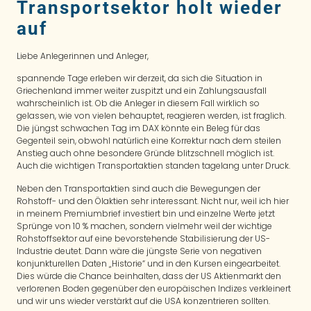
Transportsektor holt wieder
auf
Liebe Anlegerinnen und Anleger,
spannende Tage erleben wir derzeit, da sich die Situation in
Griechenland immer weiter zuspitzt und ein Zahlungsausfall
wahrscheinlich ist. Ob die Anleger in diesem Fall wirklich so
gelassen, wie von vielen behauptet, reagieren werden, ist fraglich.
Die jüngst schwachen Tag im DAX könnte ein Beleg für das
Gegenteil sein, obwohl natürlich eine Korrektur nach dem steilen
Anstieg auch ohne besondere Gründe blitzschnell möglich ist.
Auch die wichtigen Transportaktien standen tagelang unter Druck.
Neben den Transportaktien sind auch die Bewegungen der
Rohstoff- und den Ölaktien sehr interessant. Nicht nur, weil ich hier
in meinem Premiumbrief investiert bin und einzelne Werte jetzt
Sprünge von 10 % machen, sondern vielmehr weil der wichtige
Rohstoffsektor auf eine bevorstehende Stabilisierung der US-
Industrie deutet. Dann wäre die jüngste Serie von negativen
konjunkturellen Daten „Historie“ und in den Kursen eingearbeitet.
Dies würde die Chance beinhalten, dass der US Aktienmarkt den
verlorenen Boden gegenüber den europäischen Indizes verkleinert
und wir uns wieder verstärkt auf die USA konzentrieren sollten.