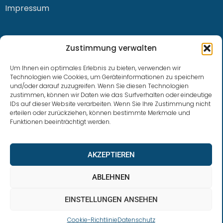
Impressum
KONTAKT
Zustimmung verwalten
Um Ihnen ein optimales Erlebnis zu bieten, verwenden wir
Technologien wie Cookies, um Geräteinformationen zu speichern
und/oder darauf zuzugreifen. Wenn Sie diesen Technologien
0228 / 915 614 81
zustimmen, können wir Daten wie das Surfverhalten oder eindeutige
IDs auf dieser Website verarbeiten. Wenn Sie Ihre Zustimmung nicht
klaus.buhl@libra-invest.de
erteilen oder zurückziehen, können bestimmte Merkmale und
Funktionen beeinträchtigt werden.
AKZEPTIEREN
ABLEHNEN
EINSTELLUNGEN ANSEHEN
LIBRAInvest © 2023 | Design by SOFTWARESTUBE
Cookie-Richtlinie
Datenschutz