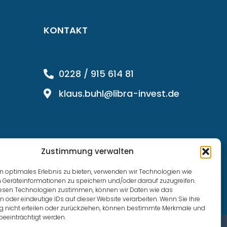
KONTAKT
0228 / 915 614 81
klaus.buhl@libra-invest.de
Zustimmung verwalten
n optimales Erlebnis zu bieten, verwenden wir Technologien wie
 Geräteinformationen zu speichern und/oder darauf zuzugreifen.
esen Technologien zustimmen, können wir Daten wie das
n oder eindeutige IDs auf dieser Website verarbeiten. Wenn Sie Ihre
nicht erteilen oder zurückziehen, können bestimmte Merkmale und
beeinträchtigt werden.