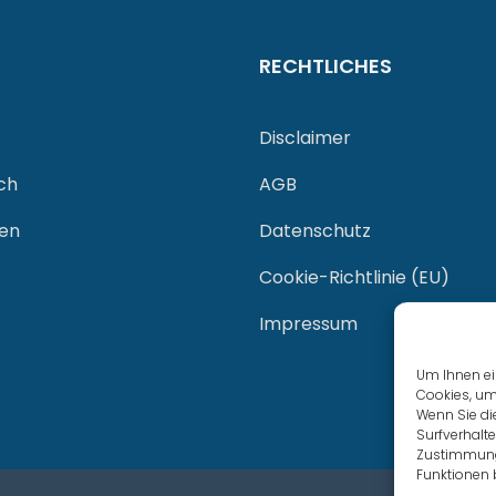
RECHTLICHES
Disclaimer
ch
AGB
gen
Datenschutz
Cookie-Richtlinie (EU)
Impressum
Um Ihnen ei
Cookies, um
Wenn Sie di
Surfverhalte
Zustimmung 
Funktionen 