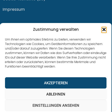
Impressum
KONTAKT
Zustimmung verwalten
Um Ihnen ein optimales Erlebnis zu bieten, verwenden wir
Technologien wie Cookies, um Geräteinformationen zu speichern
und/oder darauf zuzugreifen. Wenn Sie diesen Technologien
0228 / 915 614 81
zustimmen, können wir Daten wie das Surfverhalten oder eindeutige
IDs auf dieser Website verarbeiten. Wenn Sie Ihre Zustimmung nicht
klaus.buhl@libra-invest.de
erteilen oder zurückziehen, können bestimmte Merkmale und
Funktionen beeinträchtigt werden.
AKZEPTIEREN
ABLEHNEN
EINSTELLUNGEN ANSEHEN
LIBRAInvest © 2023 | Design by SOFTWARESTUBE