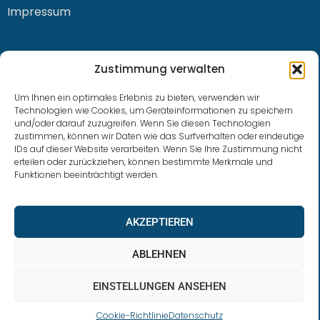
Impressum
KONTAKT
Zustimmung verwalten
Um Ihnen ein optimales Erlebnis zu bieten, verwenden wir
Technologien wie Cookies, um Geräteinformationen zu speichern
und/oder darauf zuzugreifen. Wenn Sie diesen Technologien
0228 / 915 614 81
zustimmen, können wir Daten wie das Surfverhalten oder eindeutige
IDs auf dieser Website verarbeiten. Wenn Sie Ihre Zustimmung nicht
klaus.buhl@libra-invest.de
erteilen oder zurückziehen, können bestimmte Merkmale und
Funktionen beeinträchtigt werden.
AKZEPTIEREN
ABLEHNEN
EINSTELLUNGEN ANSEHEN
LIBRAInvest © 2023 | Design by SOFTWARESTUBE
Cookie-Richtlinie
Datenschutz