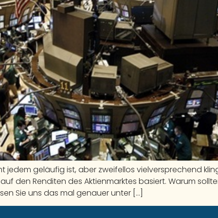
icht jedem geläufig ist, aber zweifellos vielversprechend kli
e auf den Renditen des Aktienmarktes basiert. Warum sollten
ssen Sie uns das mal genauer unter […]