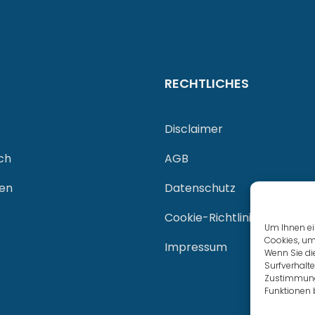
RECHTLICHES
Disclaimer
ch
AGB
gen
Datenschutz
Cookie-Richtlinie (EU)
Um Ihnen ei
Cookies, um
Impressum
Wenn Sie di
Surfverhalte
Zustimmung 
Funktionen 