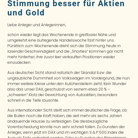
Stimmung besser für Aktien
und Gold
Liebe Anleger und Anlegerinnen,
schon wieder liegt das Wochenende in greifbarer Nähe und
umgekehrt eine aufregende Handelswoche fast hinter uns.
Pünktlich zum Wochenende dreht sich die Stimmung heute in
rasender Geschwindigkeit und die „Shorties“ kommen gar nicht
mehr hinterher, ihre zuvor leer verkauften Positionen wieder
einzudecken.
Aus deutscher Sicht stand natürlich der Skandal bzw. die
unglaubliche Dummheit von Volkswagen im Vordergrund, die nun
immer weitere Kreise unter den Autoherstellern zieht. Kein Wunder
also das unser DAX, geschubst von seinem etwa 20 % –
„schweren“ Klotz der Gewichtung von Autoaktien, besonders
schnell in die Tiefe rauschte.
Aus internationaler Sicht stellt sich immer deutlicher die Frage, ob
die Bullen noch die Kraft haben, die seit mehr als sechs Jahren
andauernde Hausse zu verteidigen. Die diesbezügliche
Vorentscheidung könnte nun sehr schnell fallen. Zu Gunsten der
Anleger, wenn jetzt im DAX und im wichtigen S & P 500 Index die
August-Tiefs verteidigt werden. Oder zu Gunsten des Bärenlagers,