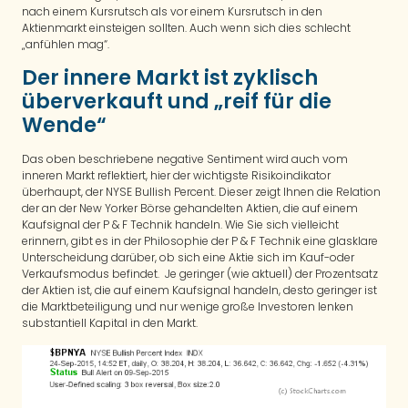
nach einem Kursrutsch als vor einem Kursrutsch in den
Aktienmarkt einsteigen sollten. Auch wenn sich dies schlecht
„anfühlen mag“.
Der innere Markt ist zyklisch
überverkauft und „reif für die
Wende“
Das oben beschriebene negative Sentiment wird auch vom
inneren Markt reflektiert, hier der wichtigste Risikoindikator
überhaupt, der NYSE Bullish Percent. Dieser zeigt Ihnen die Relation
der an der New Yorker Börse gehandelten Aktien, die auf einem
Kaufsignal der P & F Technik handeln. Wie Sie sich vielleicht
erinnern, gibt es in der Philosophie der P & F Technik eine glasklare
Unterscheidung darüber, ob sich eine Aktie sich im Kauf-oder
Verkaufsmodus befindet. Je geringer (wie aktuell) der Prozentsatz
der Aktien ist, die auf einem Kaufsignal handeln, desto geringer ist
die Marktbeteiligung und nur wenige große Investoren lenken
substantiell Kapital in den Markt.