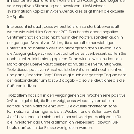
im rechten Bereich erkennen können. Trotz -oder gerade wegen der
sehr negativen Stimmung der Investoren- fließt wieder
systematisch Kapital in Aktien. Genau dies zeigt Ihnen die aktuelle
X –Spalte.
Interessant ist auch, dass wir erst kürzlich so stark überverkauft
waren wie zuletzt im Sommer 2011. Das beschriebene negative
Sentiment hat sich also nicht nur in den Köpfen, sondern auch in
der geringen Anzahl von Aktien, die oberhalb einer wichtigen
Unterstützung notieren, deutlich niedergeschlagen. Obwohl sich
die Ausgangslage zyklisch betrachtet derzeit verbessert, sollten Sie
noch nicht zu leichtsinnig agieren. Denn wir alle wissen, dass ein
Markt länger überverkauft bleiben kann, als dies vernünftig wäre.
Trotz dieses positiven Ansatzes ist der Aktienmarkt noch nicht voll
und ganz „über den Berg“. Dies zeigt auch der gestrige Tag, an dem
der Risikoindikator um fast 5 % abgab – also viel deutlicher als die
äußeren Indizes.
Trotz allem hat sich in den vergangenen drei Wochen eine positive
X-Spalte gebildet, die Ihnen zeigt, dass wieder systematisch
Kapital in den Markt gelenkt wird. Die aktuelle charttechnische
Formation wird sinngemäß als „Weckruf für die Bullen bzw. Bull
Alert“ bezeichnet, da sich nach einer schwierigen Marktphase für
die Investoren das Umfeld allmählich verbessert – obwohl Sie
heute darüber in der Presse wenig lesen werden.