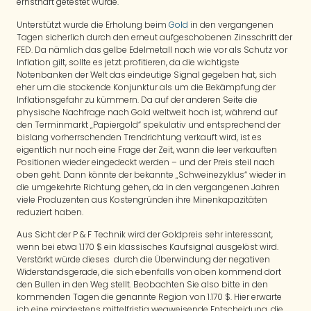
ernsthaft getestet wurde.
Unterstützt wurde die Erholung beim
Gold
in den vergangenen
Tagen sicherlich durch den erneut aufgeschobenen Zinsschritt der
FED. Da nämlich das gelbe Edelmetall nach wie vor als Schutz vor
Inflation gilt, sollte es jetzt profitieren, da die wichtigste
Notenbanken der Welt das eindeutige Signal gegeben hat, sich
eher um die stockende Konjunktur als um die Bekämpfung der
Inflationsgefahr zu kümmern. Da auf der anderen Seite die
physische Nachfrage nach Gold weltweit hoch ist, während auf
den Terminmarkt „Papiergold“ spekulativ und entsprechend der
bislang vorherrschenden Trendrichtung verkauft wird, ist es
eigentlich nur noch eine Frage der Zeit, wann die leer verkauften
Positionen wieder eingedeckt werden – und der Preis steil nach
oben geht. Dann könnte der bekannte „Schweinezyklus“ wieder in
die umgekehrte Richtung gehen, da in den vergangenen Jahren
viele Produzenten aus Kostengründen ihre Minenkapazitäten
reduziert haben.
Aus Sicht der P & F Technik wird der Goldpreis sehr interessant,
wenn bei etwa 1.170 $ ein klassisches Kaufsignal ausgelöst wird.
Verstärkt würde dieses durch die Überwindung der negativen
Widerstandsgerade, die sich ebenfalls von oben kommend dort
den Bullen in den Weg stellt. Beobachten Sie also bitte in den
kommenden Tagen die genannte Region von 1.170 $. Hier erwarte
ich eine mindestens mittelfristig wegweisende Entscheidung, die