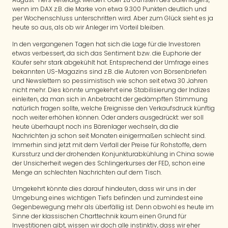
wenn im DAX z.B. die Marke von etwa 9.300 Punkten deutlich und
per Wochenschluss unterschritten wird. Aber zum Glück sieht es ja
heute so aus, als ob wir Anleger im Vorteil bleiben.
In den vergangenen Tagen hat sich die Lage für die Investoren
etwas verbessert, da sich das Sentiment bzw. die Euphorie der
Käufer sehr stark abgekühlt hat. Entsprechend der Umfrage eines
bekannten US-Magazins sind z.B. die Autoren von Börsenbriefen
und Newslettern so pessimistisch wie schon seit etwa 30 Jahren
nicht mehr. Dies könnte umgekehrt eine Stabilisierung der Indizes
einleiten, da man sich in Anbetracht der gedämpften Stimmung
natürlich fragen sollte, welche Ereignisse den Verkaufsdruck künftig
noch weiter erhöhen können. Oder anders ausgedrückt: wer soll
heute überhaupt noch ins Bärenlager wechseln, da die
Nachrichten ja schon seit Monaten einigermaßen schlecht sind.
Immerhin sind jetzt mit dem Verfall der Preise für Rohstoffe, dem
Kurssturz und der drohenden Konjunkturabkühlung in China sowie
der Unsicherheit wegen des Schlingerkurses der FED, schon eine
Menge an schlechten Nachrichten auf dem Tisch.
Umgekehrt könnte dies darauf hindeuten, dass wir uns in der
Umgebung eines wichtigen Tiefs befinden und zumindest eine
Gegenbewegung mehr als überfällig ist. Denn obwohl es heute im
Sinne der klassischen Charttechnik kaum einen Grund für
Investitionen gibt, wissen wir doch alle instinktiv, dass wir eher