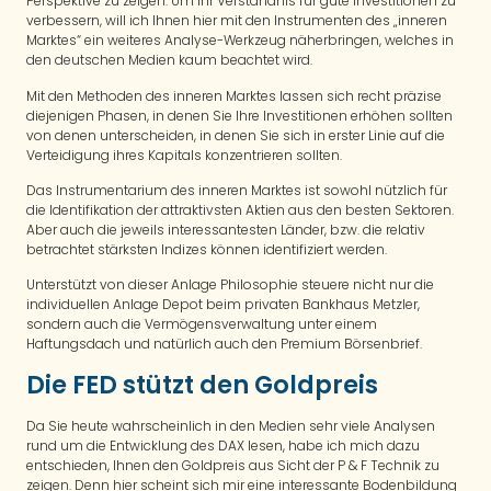
Perspektive zu zeigen. Um Ihr Verständnis für gute Investitionen zu
verbessern, will ich Ihnen hier mit den Instrumenten des „inneren
Marktes“ ein weiteres Analyse-Werkzeug näherbringen, welches in
den deutschen Medien kaum beachtet wird.
Mit den Methoden des inneren Marktes lassen sich recht präzise
diejenigen Phasen, in denen Sie Ihre Investitionen erhöhen sollten
von denen unterscheiden, in denen Sie sich in erster Linie auf die
Verteidigung ihres Kapitals konzentrieren sollten.
Das Instrumentarium des inneren Marktes ist sowohl nützlich für
die Identifikation der attraktivsten Aktien aus den besten Sektoren.
Aber auch die jeweils interessantesten Länder, bzw. die relativ
betrachtet stärksten Indizes können identifiziert werden.
Unterstützt von dieser Anlage Philosophie steuere nicht nur die
individuellen Anlage Depot beim privaten Bankhaus Metzler,
sondern auch die Vermögensverwaltung unter einem
Haftungsdach und natürlich auch den Premium Börsenbrief.
Die FED stützt den Goldpreis
Da Sie heute wahrscheinlich in den Medien sehr viele Analysen
rund um die Entwicklung des DAX lesen, habe ich mich dazu
entschieden, Ihnen den Goldpreis aus Sicht der P & F Technik zu
zeigen. Denn hier scheint sich mir eine interessante Bodenbildung