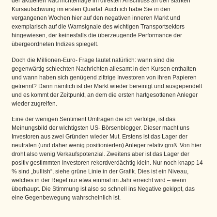
der aktuellen Nachrichtenlage im direkten Anschluss an den starken
Kursaufschwung im ersten Quartal. Auch ich habe Sie in den
vergangenen Wochen hier auf den negativen inneren Markt und
exemplarisch auf die Warnsignale des wichtigen Transportsektors
hingewiesen, der keinesfalls die überzeugende Performance der
übergeordneten Indizes spiegelt.
Doch die Millionen-Euro- Frage lautet natürlich: wann sind die
gegenwärtig schlechten Nachrichten allesamt in den Kursen enthalten
und wann haben sich genügend zittrige Investoren von ihren Papieren
getrennt? Dann nämlich ist der Markt wieder bereinigt und ausgependelt
und es kommt der Zeitpunkt, an dem die ersten hartgesottenen Anleger
wieder zugreifen.
Eine der wenigen Sentiment Umfragen die ich verfolge, ist das
Meinungsbild der wichtigsten US- Börsenblogger. Dieser macht uns
Investoren aus zwei Gründen wieder Mut. Erstens ist das Lager der
neutralen (und daher wenig positionierten) Anleger relativ groß. Von hier
droht also wenig Verkaufspotenzial. Zweitens aber ist das Lager der
positiv gestimmten Investoren rekordverdächtig klein. Nur noch knapp 14
% sind „bullish“, siehe grüne Linie in der Grafik. Dies ist ein Niveau,
welches in der Regel nur etwa einmal im Jahr erreicht wird – wenn
überhaupt. Die Stimmung ist also so schnell ins Negative gekippt, das
eine Gegenbewegung wahrscheinlich ist.