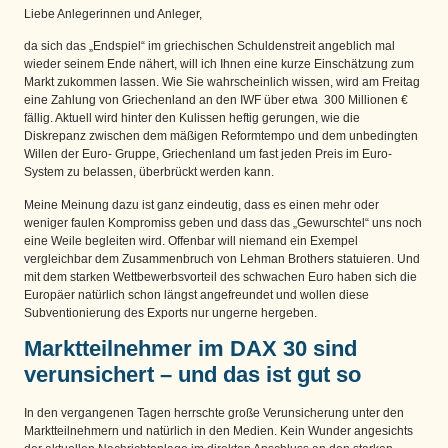
Liebe Anlegerinnen und Anleger,
da sich das „Endspiel“ im griechischen Schuldenstreit angeblich mal
wieder seinem Ende nähert, will ich Ihnen eine kurze Einschätzung zum
Markt zukommen lassen. Wie Sie wahrscheinlich wissen, wird am Freitag
eine Zahlung von Griechenland an den IWF über etwa 300 Millionen €
fällig. Aktuell wird hinter den Kulissen heftig gerungen, wie die
Diskrepanz zwischen dem mäßigen Reformtempo und dem unbedingten
Willen der Euro- Gruppe, Griechenland um fast jeden Preis im Euro-
System zu belassen, überbrückt werden kann.
Meine Meinung dazu ist ganz eindeutig, dass es einen mehr oder
weniger faulen Kompromiss geben und dass das „Gewurschtel“ uns noch
eine Weile begleiten wird. Offenbar will niemand ein Exempel
vergleichbar dem Zusammenbruch von Lehman Brothers statuieren. Und
mit dem starken Wettbewerbsvorteil des schwachen Euro haben sich die
Europäer natürlich schon längst angefreundet und wollen diese
Subventionierung des Exports nur ungerne hergeben.
Marktteilnehmer im DAX 30 sind
verunsichert – und das ist gut so
In den vergangenen Tagen herrschte große Verunsicherung unter den
Marktteilnehmern und natürlich in den Medien. Kein Wunder angesichts