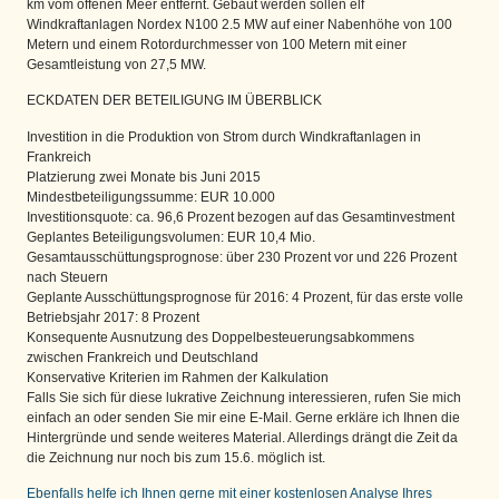
km vom offenen Meer entfernt. Gebaut werden sollen elf
Windkraftanlagen Nordex N100 2.5 MW auf einer Nabenhöhe von 100
Metern und einem Rotordurchmesser von 100 Metern mit einer
Gesamtleistung von 27,5 MW.
ECKDATEN DER BETEILIGUNG IM ÜBERBLICK
Investition in die Produktion von Strom durch Windkraftanlagen in
Frankreich
Platzierung zwei Monate bis Juni 2015
Mindestbeteiligungssumme: EUR 10.000
Investitionsquote: ca. 96,6 Prozent bezogen auf das Gesamtinvestment
Geplantes Beteiligungsvolumen: EUR 10,4 Mio.
Gesamtausschüttungsprognose: über 230 Prozent vor und 226 Prozent
nach Steuern
Geplante Ausschüttungsprognose für 2016: 4 Prozent, für das erste volle
Betriebsjahr 2017: 8 Prozent
Konsequente Ausnutzung des Doppelbesteuerungsabkommens
zwischen Frankreich und Deutschland
Konservative Kriterien im Rahmen der Kalkulation
Falls Sie sich für diese lukrative Zeichnung interessieren, rufen Sie mich
einfach an oder senden Sie mir eine E-Mail. Gerne erkläre ich Ihnen die
Hintergründe und sende weiteres Material. Allerdings drängt die Zeit da
die Zeichnung nur noch bis zum 15.6. möglich ist.
Ebenfalls helfe ich Ihnen gerne mit einer kostenlosen Analyse Ihres