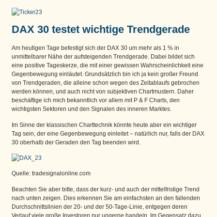
DAX 30 testet wichtige Trendgerade
Am heutigen Tage befestigt sich der DAX 30 um mehr als 1 % in
unmittelbarer Nähe der aufsteigenden Trendgerade. Dabei bildet sich
eine positive Tageskerze, die mit einer gewissen Wahrscheinlichkeit eine
Gegenbewegung einläutet. Grundsätzlich bin ich ja kein großer Freund
von Trendgeraden, die alleine schon wegen des Zeitablaufs gebrochen
werden können, und auch nicht von subjektiven Chartmustern. Daher
beschäftige ich mich bekanntlich vor allem mit P & F Charts, den
wichtigsten Sektoren und den Signalen des inneren Marktes.
Im Sinne der klassischen Charttechnik könnte heute aber ein wichtiger
Tag sein, der eine Gegenbewegung einleitet – natürlich nur, falls der DAX
30 oberhalb der Geraden den Tag beenden wird.
Quelle: tradesignalonline.com
Beachten Sie aber bitte, dass der kurz- und auch der mittelfristige Trend
nach unten zeigen. Dies erkennen Sie am einfachsten an den fallenden
Durchschnittslinien der 20- und der 50-Tage-Linie, entgegen deren
Verlauf viele große Investoren nur ungerne handeln. Im Gegensatz dazu