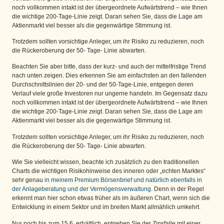
noch vollkommen intakt ist der übergeordnete Aufwärtstrend – wie Ihnen
die wichtige 200-Tage-Linie zeigt. Daran sehen Sie, dass die Lage am
Aktienmarkt viel besser als die gegenwärtige Stimmung ist.
Trotzdem sollten vorsichtige Anleger, um ihr Risiko zu reduzieren, noch
die Rückeroberung der 50- Tage- Linie abwarten.
Beachten Sie aber bitte, dass der kurz- und auch der mittelfristige Trend
nach unten zeigen. Dies erkennen Sie am einfachsten an den fallenden
Durchschnittslinien der 20- und der 50-Tage-Linie, entgegen deren
Verlauf viele große Investoren nur ungerne handeln. Im Gegensatz dazu
noch vollkommen intakt ist der übergeordnete Aufwärtstrend – wie Ihnen
die wichtige 200-Tage-Linie zeigt. Daran sehen Sie, dass die Lage am
Aktienmarkt viel besser als die gegenwärtige Stimmung ist.
Trotzdem sollten vorsichtige Anleger, um ihr Risiko zu reduzieren, noch
die Rückeroberung der 50- Tage- Linie abwarten.
Wie Sie vielleicht wissen, beachte ich zusätzlich zu den traditionellen
Charts die wichtigen Risikohinweise des inneren oder „echten Marktes“
sehr genau
in meinem Premium Börsenbrief und natürlich ebenfalls in
der Anlageberatung und der Vermögensverwaltung
. Denn in der Regel
erkennt man hier schon etwas früher als im äußeren Chart, wenn sich die
Entwicklung in einem Sektor und im breiten Markt allmählich umkehrt.
Nur noch bis zum 15.6. erhältlich, entgehen Sie der Zinsfalle mit einer