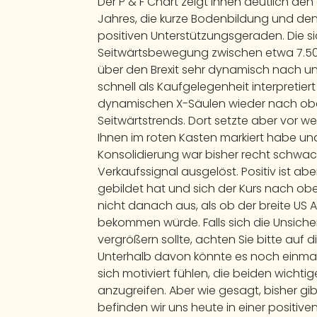
Der P & F Chart zeigt Ihnen deutlich d
Jahres, die kurze Bodenbildung und de
positiven Unterstützungsgeraden. Die sic
Seitwärtsbewegung zwischen etwa 7.5
über den Brexit sehr dynamisch nach un
schnell als Kaufgelegenheit interpretiert
dynamischen X-Säulen wieder nach obe
Seitwärtstrends. Dort setzte aber vor we
Ihnen im roten Kasten markiert habe und
Konsolidierung war bisher recht schwac
Verkaufssignal ausgelöst. Positiv ist abe
gebildet hat und sich der Kurs nach o
nicht danach aus, als ob der breite US 
bekommen würde. Falls sich die Unsich
vergrößern sollte, achten Sie bitte auf 
Unterhalb davon könnte es noch einmal
sich motiviert fühlen, die beiden wichti
anzugreifen. Aber wie gesagt, bisher gi
befinden wir uns heute in einer positive