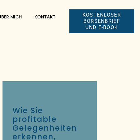
KOSTENLOSER
ÜBER MICH
KONTAKT
BÖRSENBRIEF
UND E-BOOK
Wie Sie
profitable
Gelegenheiten
erkennen,