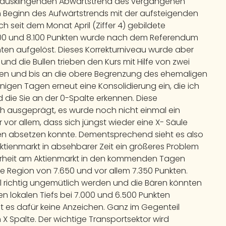
en ausklingenden Abwärtstrend des vergangenen
n Beginn des Aufwärtstrends mit der aufsteigenden
h seit dem Monat April (Ziffer 4) gebildete
00 und 8.100 Punkten wurde nach dem Referendum
ten aufgelöst. Dieses Korrekturniveau wurde aber
 und die Bullen trieben den Kurs mit Hilfe von zwei
n und bis an die obere Begrenzung des ehemaligen
nigen Tagen erneut eine Konsolidierung ein, die ich
 die Sie an der 0-Spalte erkennen. Diese
h ausgeprägt, es wurde noch nicht einmal ein
r vor allem, dass sich jüngst wieder eine X- Säule
ben absetzen konnte. Dementsprechend sieht es also
Aktienmarkt in absehbarer Zeit ein größeres Problem
erheit am Aktienmarkt in den kommenden Tagen
die Region von 7.650 und vor allem 7.350 Punkten.
 richtig ungemütlich werden und die Bären könnten
gen lokalen Tiefs bei 7.000 und 6.500 Punkten
bt es dafür keine Anzeichen. Ganz im Gegenteil
n X Spalte. Der wichtige Transportsektor wird