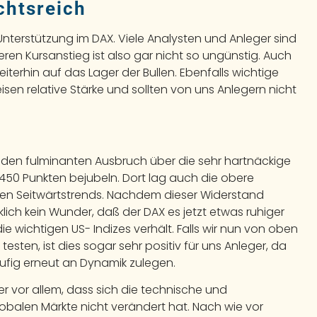
chtsreich
 Unterstützung im DAX. Viele Analysten und Anleger sind
eren Kursanstieg ist also gar nicht so ungünstig. Auch
terhin auf das Lager der Bullen. Ebenfalls wichtige
isen relative Stärke und sollten von uns Anlegern nicht
den fulminanten Ausbruch über die sehr hartnäckige
450 Punkten bejubeln. Dort lag auch die obere
en Seitwärtstrends. Nachdem dieser Widerstand
irklich kein Wunder, daß der DAX es jetzt etwas ruhiger
e wichtigen US- Indizes verhält. Falls wir nun von oben
sten, ist dies sogar sehr positiv für uns Anleger, da
ufig erneut an Dynamik zulegen.
r vor allem, dass sich die technische und
balen Märkte nicht verändert hat. Nach wie vor