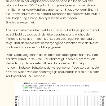
zu kennen. In der vergangenen Woche habe ich Ihnen hier den
relativ schnellen 50- Tage Indikator gezeigt, der sich damals noch
inmitten einer Korrekturphase aber schon knapp vor dem Eintritt in
die überverkaufte Phase befand. Demnach befinden wir uns nun in
der Umgebung einer guten zyklischen kurzfristigen
Einstiegsgelegenheit.
Aber auch übergeordnet sieht es für das Bullenlager gar nicht mal
so schlecht aus, da auch der übergeordnete und wichtigste
Risikoindikator des inneren Marktes die Überlegenheit der Käufer
zeigt. Trotz der Nervosität der vergangenen Wochen wird der Markt
nach wie vor von der Nachfrage gelenkt.
Diese Grafik zeigt Ihnen die Relation der Kaufsignale nach P & F an
der New Yorker Börse NYSE. Der Chart zeigt Ihnen die prozentuale
Veränderung der notierten Aktien, die auf einem Kaufsignal
handeln. Trotz der Schwäche der vergangenen Tage werden heute
66 % der Aktien von der Nachfrage gelenkt, handeln also auf einem
Kaufsignal der P & F Technik.