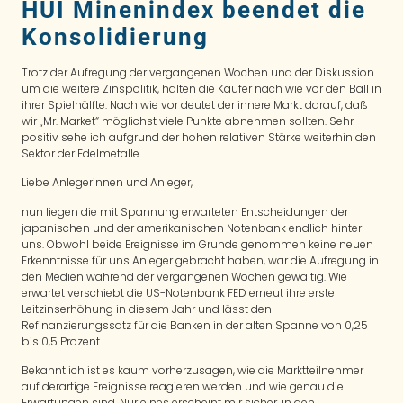
HUI Minenindex beendet die
Konsolidierung
Trotz der Aufregung der vergangenen Wochen und der Diskussion
um die weitere Zinspolitik, halten die Käufer nach wie vor den Ball in
ihrer Spielhälfte. Nach wie vor deutet der innere Markt darauf, daß
wir „Mr. Market“ möglichst viele Punkte abnehmen sollten. Sehr
positiv sehe ich aufgrund der hohen relativen Stärke weiterhin den
Sektor der Edelmetalle.
Liebe Anlegerinnen und Anleger,
nun liegen die mit Spannung erwarteten Entscheidungen der
japanischen und der amerikanischen Notenbank endlich hinter
uns. Obwohl beide Ereignisse im Grunde genommen keine neuen
Erkenntnisse für uns Anleger gebracht haben, war die Aufregung in
den Medien während der vergangenen Wochen gewaltig. Wie
erwartet verschiebt die US-Notenbank FED erneut ihre erste
Leitzinserhöhung in diesem Jahr und lässt den
Refinanzierungssatz für die Banken in der alten Spanne von 0,25
bis 0,5 Prozent.
Bekanntlich ist es kaum vorherzusagen, wie die Marktteilnehmer
auf derartige Ereignisse reagieren werden und wie genau die
Erwartungen sind. Nur eines erscheint mir sicher, in den