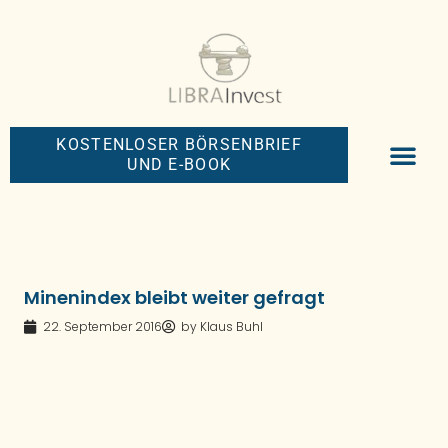
KOSTENLOSER BÖRSENBRIEF
UND E-BOOK
BIG-MONEY-NEW
PREMIUM BÖRS
Minenindex bleibt weiter gefragt
22. September 2016
by
Klaus Buhl