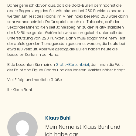
Daher gehe ich davon aus, daß die Gold-Bullen demnächst die
obere Begrenzung des Seitwärtstrends bei 250 Punkten knacken
werden .Ein Test des Hochs im Minenindex bei etwa 250 wäre dann
sehr wahrscheinlich. Dafür spricht auch die Tatsache, daß der
Sektor der Minenaktien seit Jahresbeginn zu den relativ stärksten
der US-Börse gehört. Gefährlich wird es umgekehrt unterhalb der
Unterstützung von 220 Punkten. Dann muß sogar mit einem Test
der aufsteigenden Trendgeraden gerechnet werden, die heute bei
etwa 188 verläuft. Aber wie gesagt, die Bullen haben heute die
besseren Karten in der Hand.
Bitte beachten Sie meinen
Gratis-Börsenbrief
, der Ihnen die Welt
der Point and Figure Charts und des inneren Marktes näher bringt.
Viel Erfolg und herzliche Grüße
Ihr Klaus Buhl
Klaus Buhl
Mein Name ist Klaus Buhl und
ich habe das