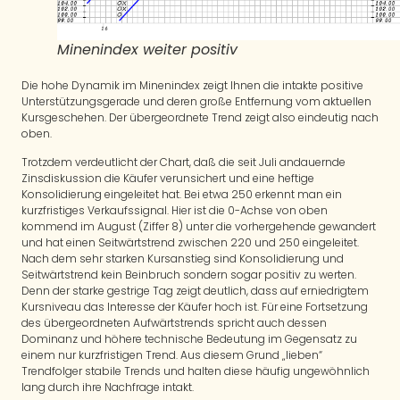
Minenindex weiter positiv
Die hohe Dynamik im Minenindex zeigt Ihnen die intakte positive
Unterstützungsgerade und deren große Entfernung vom aktuellen
Kursgeschehen. Der übergeordnete Trend zeigt also eindeutig nach
oben.
Trotzdem verdeutlicht der Chart, daß die seit Juli andauernde
Zinsdiskussion die Käufer verunsichert und eine heftige
Konsolidierung eingeleitet hat. Bei etwa 250 erkennt man ein
kurzfristiges Verkaufssignal. Hier ist die 0-Achse von oben
kommend im August (Ziffer 8) unter die vorhergehende gewandert
und hat einen Seitwärtstrend zwischen 220 und 250 eingeleitet.
Nach dem sehr starken Kursanstieg sind Konsolidierung und
Seitwärtstrend kein Beinbruch sondern sogar positiv zu werten.
Denn der starke gestrige Tag zeigt deutlich, dass auf erniedrigtem
Kursniveau das Interesse der Käufer hoch ist. Für eine Fortsetzung
des übergeordneten Aufwärtstrends spricht auch dessen
Dominanz und höhere technische Bedeutung im Gegensatz zu
einem nur kurzfristigen Trend. Aus diesem Grund „lieben“
Trendfolger stabile Trends und halten diese häufig ungewöhnlich
lang durch ihre Nachfrage intakt.