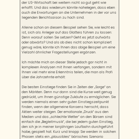
der US-Wirtschaft bei weitem nicht so gut geht wie
erhofft. Und das wiederum könnte nahelegen, dass eben
auch die Erwartungen an die Unternehmen in der vor uns
liegenden Berichtsaison zu hoch sind.
Alleine schon an diesem Beispiel sehen Sie, wie leicht es
ist, sich als Anleger auf das Glatteis führen zu lassen:
Denn worauf sollen Sie setzen? Geht es jetzt aufwärts
oder abwärts? Und als ob dies nicht schon kompliziert
genug wäre, könnte ich Ihnen das obige Beispiel um eine
Vielzahl ähnlicher Fragestellungen ergänzen.
Ich möchte mich an dieser Stelle jedoch gar nicht in
komplexen Analysen mit Ihnen verfangen, sondern mit
Ihnen viel mehr eine Erkenntnis teilen, die man als Profi
über die Jahrzehnte erhält:
Die besten Einstiege finden Sie in Zeiten der „Sorge“ an
den Märkten. Denn nur dann sind die Kurse weit genug
gedrückt, um Ihnen günstige Zukäufe zu ermöglichen. Sie
werden niemals einen sehr guten Einstiegszeitpunkt
finden, wenn der allgemeine Konsens herrscht, dass
Aktien weiter steigen. Der emotionale „Druck“ aus den
Medien und das „schlechte Wetter“ an den Börsen sind
einfach die „Begleitmusik“, die bei jedem guten Einstieg,
den ich je in meiner lanjährigen Laufbahn durchgeführt
habe, gespielt hat. Kurz und knapp: Sie werden in solchen
Phasen stets ein „plausibles“ bärisches Szenario