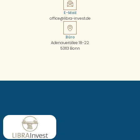
E-Mail
office@libra-invest.de
Büro
Adenauerallee 18-22
53113 Bonn