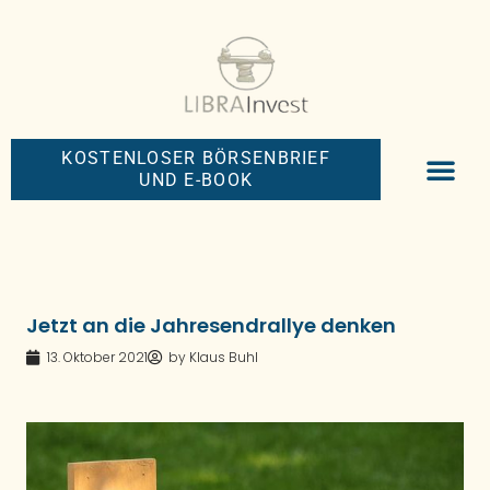
KOSTENLOSER BÖRSENBRIEF
UND E-BOOK
BIG-MONEY-NEW
PREMIUM BÖRS
Jetzt an die Jahresendrallye denken
13. Oktober 2021
by
Klaus Buhl