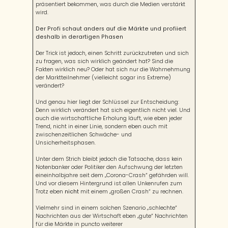
präsentiert bekommen, was durch die Medien verstärkt
wird.
Der Profi schaut anders auf die Märkte und profiiert
deshalb in derartigen Phasen
Der Trick ist jedoch, einen Schritt zurückzutreten und sich
zu fragen, was sich wirklich geändert hat? Sind die
Fakten wirklich neu? Oder hat sich nur die Wahrnehmung
der Marktteilnehmer (vielleicht sogar ins Extreme)
verändert?
Und genau hier liegt der Schlüssel zur Entscheidung:
Denn wirklich verändert hat sich eigentlich nicht viel. Und
auch die wirtschaftliche Erholung läuft, wie eben jeder
Trend, nicht in einer Linie, sondern eben auch mit
zwischenzeitlichen Schwäche- und
Unsicherheitsphasen.
Unter dem Strich bleibt jedoch die Tatsache, dass kein
Notenbanker oder Politiker den Aufschwung der letzten
eineinhalbjahre seit dem „Corona-Crash“ gefährden will.
Und vor diesem Hintergrund ist allen Unkenrufen zum
Trotz eben
nicht
mit einem „großen Crash“ zu rechnen.
Vielmehr sind in einem solchen Szenario „schlechte“
Nachrichten aus der Wirtschaft eben „gute“ Nachrichten
für die Märkte in puncto weiterer