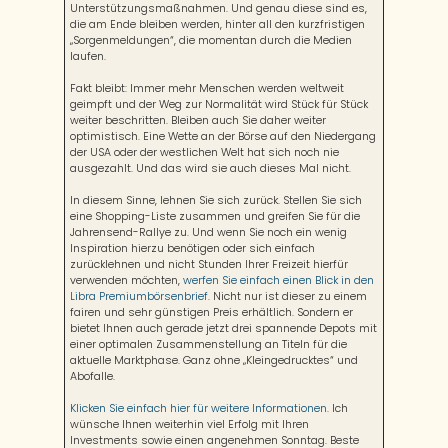
Unterstützungsmaßnahmen. Und genau diese sind es,
die am Ende bleiben werden, hinter all den kurzfristigen
„Sorgenmeldungen“, die momentan durch die Medien
laufen.
Fakt bleibt: Immer mehr Menschen werden weltweit
geimpft und der Weg zur Normalität wird Stück für Stück
weiter beschritten. Bleiben auch Sie daher weiter
optimistisch. Eine Wette an der Börse auf den Niedergang
der USA oder der westlichen Welt hat sich noch nie
ausgezahlt. Und das wird sie auch dieses Mal nicht.
In diesem Sinne, lehnen Sie sich zurück. Stellen Sie sich
eine Shopping-Liste zusammen und greifen Sie für die
Jahrensend-Rallye zu. Und wenn Sie noch ein wenig
Inspiration hierzu benötigen oder sich einfach
zurücklehnen und nicht Stunden Ihrer Freizeit hierfür
verwenden möchten,
werfen Sie einfach einen Blick in den
Libra Premiumbörsenbrief
. Nicht nur ist dieser zu einem
fairen und sehr günstigen Preis erhältlich. Sondern er
bietet Ihnen auch gerade jetzt drei spannende Depots mit
einer optimalen Zusammenstellung an Titeln für die
aktuelle Marktphase. Ganz ohne „Kleingedrucktes“ und
Abofalle.
Klicken Sie einfach hier für weitere Informationen.
Ich
wünsche Ihnen weiterhin viel Erfolg mit Ihren
Investments sowie einen angenehmen Sonntag. Beste