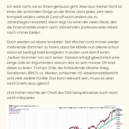
Ich weiß nicht, ob es Ihnen genauso geht. Aber aus meiner Sicht ist
eines der schönsten Dinge an der Börse, dass jedes Jahr stets
komplett anders verläuft (und oft auch anders als zu
Jahresbeginn erwartet). Hierin liegt nur einer der vielen Reize, den
die Finanzmärkte einem nach Jahrzehnten professioneller Arbeit
noch immer bieten.
Doch werden wir etwas konkreter: Seit Wochen sind immer wieder
mahnende Stimmen zu hören, dass die Märkte nun alleine schon
saisonal bedingt bald korrigieren müssten und damit einen
„heißen Sommer“ vor sich sehen. Danach erfolgt gewöhnlich eine
lange Liste an Argumenten, warum das so sein müsse. Oft sind
dabei zu lesen: Trumps Zölle, der fortlaufende Ukraine-Krieg,
Sanktionen, BRICS vs. Westen, schlechter US-Arbeitsmarktbericht
und viele weitere Punkte. Das kann relevant sein, muss es aber
nicht (mehr dazu gleich).
Und bisher möchte der Chart des DAX beispielsweise auch noch
nicht mitspielen