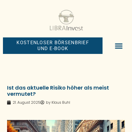
KOSTENLOSER BÖRSENBRIEF
UND E-BOOK
BIG-MONEY-NEW
PREMIUM BÖRS
Ist das aktuelle Risiko höher als meist
vermutet?
21. August 2025
by
Klaus Buhl