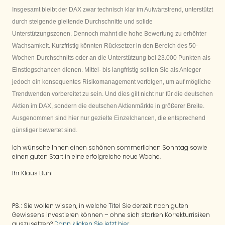
Insgesamt bleibt der DAX zwar technisch klar im Aufwärtstrend, unterstützt
durch steigende gleitende Durchschnitte und solide
Unterstützungszonen. Dennoch mahnt die hohe Bewertung zu erhöhter
Wachsamkeit. Kurzfristig könnten Rücksetzer in den Bereich des 50-
Wochen-Durchschnitts oder an die Unterstützung bei 23.000 Punkten als
Einstiegschancen dienen. Mittel- bis langfristig sollten Sie als Anleger
jedoch ein konsequentes Risikomanagement verfolgen, um auf mögliche
Trendwenden vorbereitet zu sein. Und dies gilt nicht nur für die deutschen
Aktien im DAX, sondern die deutschen Aktienmärkte in größerer Breite.
Ausgenommen sind hier nur gezielte Einzelchancen, die entsprechend
günstiger bewertet sind.
Ich wünsche Ihnen einen schönen sommerlichen Sonntag sowie
einen guten Start in eine erfolgreiche neue Woche.
Ihr Klaus Buhl
PS.:
Sie wollen wissen, in welche Titel Sie derzeit noch guten
Gewissens investieren können – ohne sich starken Korrekturrisiken
auszusetzen?
Dann klicken Sie jetzt hier…