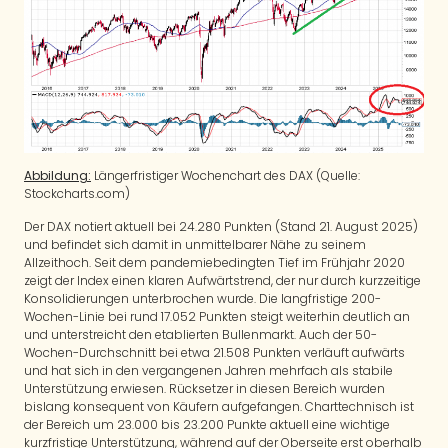
Abbildung:
Längerfristiger Wochenchart des DAX (Quelle:
Stockcharts.com)
Der DAX notiert aktuell bei 24.280 Punkten (Stand 21. August 2025)
und befindet sich damit in unmittelbarer Nähe zu seinem
Allzeithoch. Seit dem pandemiebedingten Tief im Frühjahr 2020
zeigt der Index einen klaren Aufwärtstrend, der nur durch kurzzeitige
Konsolidierungen unterbrochen wurde. Die langfristige 200-
Wochen-Linie bei rund 17.052 Punkten steigt weiterhin deutlich an
und unterstreicht den etablierten Bullenmarkt. Auch der 50-
Wochen-Durchschnitt bei etwa 21.508 Punkten verläuft aufwärts
und hat sich in den vergangenen Jahren mehrfach als stabile
Unterstützung erwiesen. Rücksetzer in diesen Bereich wurden
bislang konsequent von Käufern aufgefangen. Charttechnisch ist
der Bereich um 23.000 bis 23.200 Punkte aktuell eine wichtige
kurzfristige Unterstützung, während auf der Oberseite erst oberhalb