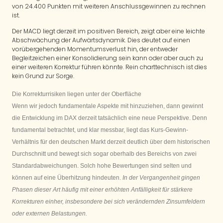
von 24.400 Punkten mit weiteren Anschlussgewinnen zu rechnen
ist.
Der MACD liegt derzeit im positiven Bereich, zeigt aber eine leichte
Abschwächung der Aufwärtsdynamik. Dies deutet auf einen
vorübergehenden Momentumsverlust hin, der entweder
Begleitzeichen einer Konsolidierung sein kann oder aber auch zu
einer weiteren Korrektur führen könnte. Rein charttechnisch ist dies
kein Grund zur Sorge.
Die Korrekturrisiken liegen unter der Oberfläche
Wenn wir jedoch fundamentale Aspekte mit hinzuziehen, dann gewinnt
die Entwicklung im DAX derzeit tatsächlich eine neue Perspektive. Denn
fundamental betrachtet, und klar messbar, liegt das Kurs-Gewinn-
Verhältnis für den deutschen Markt derzeit deutlich über dem historischen
Durchschnitt und bewegt sich sogar
oberhalb des Bereichs von zwei
Standardabweichungen
. Solch hohe Bewertungen sind selten und
können auf eine Überhitzung hindeuten.
In der Vergangenheit gingen
Phasen dieser Art häufig mit einer erhöhten Anfälligkeit für stärkere
Korrekturen einher, insbesondere bei sich verändernden Zinsumfeldern
oder externen Belastungen.