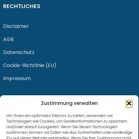
RECHTLICHES
Disclaimer
AGB
Datenschutz
Cookie-Richtlinie (EU)
Impressum
KONTAKT
Zustimmung verwalten
Um Ihnen ein optimales Erlebnis zu bieten, verwenden wir
Technologien wie Cookies, um Geräteinformationen zu speichern
und/oder darauf zuzugreifen. Wenn Sie diesen Technologien
0228 / 915 614 81
zustimmen, können wir Daten wie das Surfverhalten oder eindeutige
IDs auf dieser Website verarbeiten. Wenn Sie Ihre Zustimmung nicht