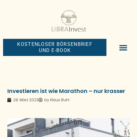
KOSTENLOSER BÖRSENBRIEF
UND E-BOOK
BIG-MONEY-NEW
PREMIUM BÖRS
Investieren ist wie Marathon – nur krasser
28. März 2023
by
Klaus Buhl