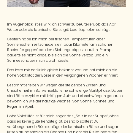
Im Augenblick ist es wirklich schwer zu beurteilen, ob das April
Wetter oder die launische Börse größere Kapriolen schlägt.
Gestern habe ich mich bei frischen Temperaturen aber
Sonnenschein entschieden, ein paar Kilometer am schönen
Rheinufer gegenüber dem Siebengebirge zu laufen. Prompt
dauerte es nicht lange, bis sich die Sonne verzog und ein
Schneeschauer mich durchnässte.
Das kam mir natürlich gleich bekannt vor und hat mich an die
hohe Volatilität der Börse in den vergangenen Wochen erinnert.
Bestimmt erleben wir wegen der steigenden Zinsen und
Unsicherheit im Bankensektor eine schwierige Marktphase. Dabei
sind Börsenzyklen mit kräftigen Auf- und Abschwüngen genauso
gewöhnlich wie der häufige Wechsel von Sonne, Schnee und
Regen im April.
Hohe Volatilität ist für mich sogar das „Salz in der Suppe“, ohne
dass es keine gute Rendite gibt. Deshalb solltest Du
vorübergehende Rückschläge der launischen Börse und sogar
Krisen grundsätzlich als Chance und nicht als Risiko begreifen.