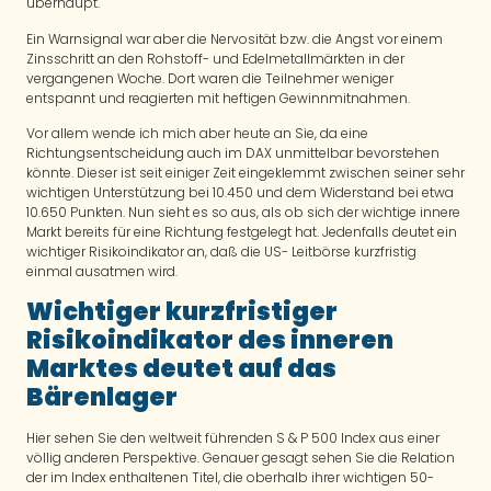
überhaupt.
Ein Warnsignal war aber die Nervosität bzw. die Angst vor einem
Zinsschritt an den Rohstoff- und Edelmetallmärkten in der
vergangenen Woche. Dort waren die Teilnehmer weniger
entspannt und reagierten mit heftigen Gewinnmitnahmen.
Vor allem wende ich mich aber heute an Sie, da eine
Richtungsentscheidung auch im DAX unmittelbar bevorstehen
könnte. Dieser ist seit einiger Zeit eingeklemmt zwischen seiner sehr
wichtigen Unterstützung bei 10.450 und dem Widerstand bei etwa
10.650 Punkten. Nun sieht es so aus, als ob sich der wichtige innere
Markt bereits für eine Richtung festgelegt hat. Jedenfalls deutet ein
wichtiger Risikoindikator an, daß die US- Leitbörse kurzfristig
einmal ausatmen wird.
Wichtiger kurzfristiger
Risikoindikator des inneren
Marktes deutet auf das
Bärenlager
Hier sehen Sie den weltweit führenden S & P 500 Index aus einer
völlig anderen Perspektive. Genauer gesagt sehen Sie die Relation
der im Index enthaltenen Titel, die oberhalb ihrer wichtigen 50-