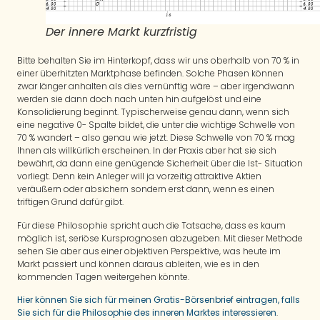
Der innere Markt kurzfristig
Bitte behalten Sie im Hinterkopf, dass wir uns oberhalb von 70 % in
einer überhitzten Marktphase befinden. Solche Phasen können
zwar länger anhalten als dies vernünftig wäre – aber irgendwann
werden sie dann doch nach unten hin aufgelöst und eine
Konsolidierung beginnt. Typischerweise genau dann, wenn sich
eine negative 0- Spalte bildet, die unter die wichtige Schwelle von
70 % wandert – also genau wie jetzt. Diese Schwelle von 70 % mag
Ihnen als willkürlich erscheinen. In der Praxis aber hat sie sich
bewährt, da dann eine genügende Sicherheit über die Ist- Situation
vorliegt. Denn kein Anleger will ja vorzeitig attraktive Aktien
veräußern oder absichern sondern erst dann, wenn es einen
triftigen Grund dafür gibt.
Für diese Philosophie spricht auch die Tatsache, dass es kaum
möglich ist, seriöse Kursprognosen abzugeben. Mit dieser Methode
sehen Sie aber aus einer objektiven Perspektive, was heute im
Markt passiert und können daraus ableiten, wie es in den
kommenden Tagen weitergehen könnte.
Hier können Sie sich für meinen Gratis-Börsenbrief eintragen, falls
Sie sich für die Philosophie des inneren Marktes interessieren
.