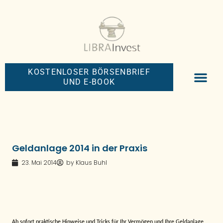
KOSTENLOSER BÖRSENBRIEF
UND E-BOOK
BIG-MONEY-NEW
PREMIUM BÖRS
Geldanlage 2014 in der Praxis
23. Mai 2014
by
Klaus Buhl
Ab sofort praktische Hinweise und Tricks für Ihr Vermögen und Ihre Geldanlage