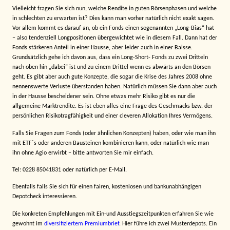
Vielleicht fragen Sie sich nun, welche Rendite in guten Börsenphasen und welche
in schlechten zu erwarten ist? Dies kann man vorher natürlich nicht exakt sagen.
Vor allem kommt es darauf an, ob ein Fonds einen sogenannten „Long-Bias“ hat
– also tendenziell Longpositionen übergewichtet wie in diesem Fall. Dann hat der
Fonds stärkeren Anteil in einer Hausse, aber leider auch in einer Baisse.
Grundsätzlich gehe ich davon aus, dass ein Long-Short- Fonds zu zwei Dritteln
nach oben hin „dabei“ ist und zu einem Drittel wenn es abwärts an den Börsen
geht. Es gibt aber auch gute Konzepte, die sogar die Krise des Jahres 2008 ohne
nennenswerte Verluste überstanden haben. Natürlich müssen Sie dann aber auch
in der Hausse bescheidener sein. Ohne etwas mehr Risiko gibt es nur die
allgemeine Marktrendite. Es ist eben alles eine Frage des Geschmacks bzw. der
persönlichen Risikotragfähigkeit und einer cleveren Allokation Ihres Vermögens.
Falls Sie Fragen zum Fonds (oder ähnlichen Konzepten) haben, oder wie man ihn
mit ETF`s oder anderen Bausteinen kombinieren kann, oder natürlich wie man
ihn ohne Agio erwirbt – bitte antworten Sie mir einfach.
Tel: 0228 85041831 oder natürlich per E-Mail.
Ebenfalls falls Sie sich für einen fairen, kostenlosen und bankunabhängigen
Depotcheck interessieren.
Die konkreten Empfehlungen mit Ein-und Ausstiegszeitpunkten erfahren Sie wie
gewohnt im
diversifiziertem Premiumbrief
. Hier führe ich zwei Musterdepots. Ein