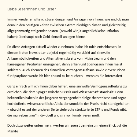
Liebe Leserinnen und Leser,
Immer wieder erhalte ich Zusendungen und Anfragen von Ihnen, wie und ob man
denn in den heutigen Zeiten zwischen extrem niedrigen Zinsen und gleichzeitig
allgegenwärtig steigender Kosten
(obwohl wir ja angeblich keine Inflation
haben) überhaupt noch Geld sinnvoll anlegen könne.
Da diese Anfragen aktuell wieder zunehmen, habe ich mich entschlossen, in
diesem freien Newsletter ab jetzt regelmäßig verstärkt auf sinnvolle
Anlagemöglichkeiten und Alternativen abseits vom Mainstream und den
hauseigenen Produkten einzugehen, den Banken und Sparkassen Ihnen meist
anbieten. Auch Themen des sinnvollen Vermögensaufbaus sowie clevere Ideen
für Sparpläne werde ich hier ab und zu beleuchten – wenn es Sie interessiert.
Ganz einfach will ich Ihnen dabei helfen, eine sinnvolle Vermögensaufteilung zu
erreichen, die dem Spagat zwischen Praxis und Wissenschaft standhält. Denn
bekanntlich haben in der jüngeren Vergangenheit einige theoretische und sogar
hochdotierte wissenschaftliche Allokationsmodelle der Praxis nicht standgehalten
– obwohl es auf der anderen Seite viele gute strukturierte ETF`s und Fonds gibt,
die man eben „nur“ individuell und sinnvoll kombinieren muß.
Doch dazu weiter unten mehr, werfen wir zuerst gemeinsam einen Blick auf die
Märkte