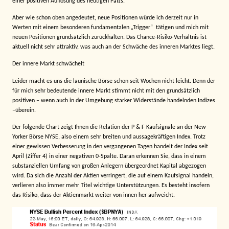
einer positiven Auflösung des heutigen Patts.
Aber wie schon oben angedeutet, neue Positionen würde ich derzeit nur in
Werten mit einem besonderen fundamentalen „Trigger“
tätigen und mich mit
neuen Positionen grundsätzlich zurückhalten. Das Chance-Risiko-Verhältnis ist
aktuell nicht sehr attraktiv, was auch an der Schwäche des inneren Marktes liegt.
Der innere Markt schwächelt
Leider macht es uns die launische Börse schon seit Wochen nicht leicht. Denn der
für mich sehr bedeutende innere Markt stimmt nicht mit den grundsätzlich
positiven – wenn auch in der Umgebung starker Widerstände handelnden Indizes
–überein.
Der folgende Chart zeigt Ihnen die Relation der P & F Kaufsignale an der New
Yorker Börse NYSE, also einem sehr breiten und aussagekräftigen Index. Trotz
einer gewissen Verbesserung in den vergangenen Tagen handelt der Index seit
April (Ziffer 4) in einer negativen 0-Spalte. Daran erkennen Sie, dass in einem
substanziellen Umfang von großen Anlegern übergeordnet Kapital abgezogen
wird. Da sich die Anzahl der Aktien verringert, die auf einem Kaufsignal handeln,
verlieren also immer mehr Titel wichtige Unterstützungen. Es besteht insofern
das Risiko, dass der Aktienmarkt weiter von innen her aufweicht.