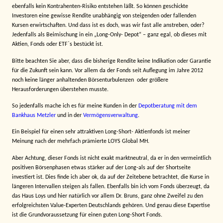
ebenfalls kein Kontrahenten-Risiko entstehen läßt. So können geschickte
Investoren eine gewisse Rendite unabhängig von steigenden oder fallenden
Kursen erwirtschaften. Und dass ist es doch, was wir fast alle anstreben, oder?
Jedenfalls als Beimischung in ein „Long-Only- Depot“ – ganz egal, ob dieses mit
Aktien, Fonds oder ETF`s bestückt ist.
Bitte beachten Sie aber, dass die bisherige Rendite keine Indikation oder Garantie
für die Zukunft sein kann. Vor allem da der Fonds seit Auflegung im Jahre 2012
noch keine länger anhaltenden Börsenturbulenzen
oder größere
Herausforderungen überstehen musste.
So jedenfalls mache ich es für meine Kunden in der
Depotberatung mit dem
Bankhaus Metzler
und in der
Vermögensverwaltung
.
Ein Beispiel für einen sehr attraktiven Long-Short- Aktienfonds ist meiner
Meinung nach der mehrfach prämierte LOYS Global MH.
Aber Achtung, dieser Fonds ist nicht exakt marktneutral, da er in den vermeintlich
positiven Börsenphasen etwas stärker auf der Long-als auf der Shortseite
investiert ist. Dies finde ich aber ok, da auf der Zeitebene betrachtet, die Kurse in
längeren Intervallen steigen als fallen. Ebenfalls bin ich vom Fonds überzeugt, da
das Haus Loys und hier natürlich vor allem Dr. Bruns, ganz ohne Zweifel zu den
erfolgreichsten Value-Experten Deutschlands gehören. Und genau diese Expertise
ist die Grundvoraussetzung für einen guten Long-Short Fonds.