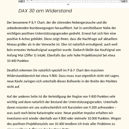
DAX 30 am Widerstand
Der besonnene P & F Chart, der die störenden Nebengeräusche und die
unbedeutenden Kursbewegungen herausfiltert, hat in unmittelbarer Nähe der
wichtigen positiven Unterstützungsgeraden gedreht. Erneut hat sich hier eine
positive X-Achse gebildet. Diese zeigt Ihnen, dass die Nachfrage auf aktuellem
Niveau größer als in der Vorwoche ist. Dies ist natürlich ermutigend, auch weil
kein erneutes Verkaufssignal ausgelöst wurde. Dadurch bleibt das Kaufsignal von
Anfang Mai (Ziffer 5) intakt. Ebenfalls das sehr hohe Projektionsziel bei etwa
10.400 Punkten.
Deutlich erkennen Sie natürlich speziell im P & F Chart den massiven
Widerstandsbereich bei etwa 9.800. Dazu muss man eigentlich nicht viel sagen,
neue Käufe zwingen sich unterhalb dieses Bollwerks in der Breite des Marktes
nicht auf.
Auf der anderen Seite ist die Verteidigung der Region von 9.600 Punkten sehr
wichtig und dann natürlich der Bestand der Unterstützungsgeraden. Unterhalb
davon müssten wir uns wahrscheinlich mit Kurszielen von 9.200 anfreunden –
was auch noch keine Katastrophe wäre. Neue positive Impulse erhalten wir
Investoren erst wieder oberhalb von 9.800 oder vielmehr 10.000 Punkten. Wegen
des positiven Projektionsziels von 10.400 tendiere ich trotz aller Probleme zu