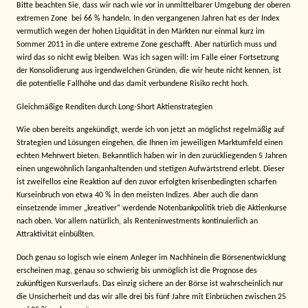
Bitte beachten Sie, dass wir nach wie vor in unmittelbarer Umgebung der oberen
extremen Zone
bei 66 % handeln. In den vergangenen Jahren hat es der Index
vermutlich wegen der hohen Liquidität in den Märkten nur einmal kurz im
Sommer 2011 in die untere extreme Zone geschafft. Aber natürlich muss und
wird das so nicht ewig bleiben. Was ich sagen will: im Falle einer Fortsetzung
der Konsolidierung aus irgendwelchen Gründen, die wir heute nicht kennen, ist
die potentielle Fallhöhe und das damit verbundene Risiko recht hoch.
Gleichmäßige Renditen durch Long-Short Aktienstrategien
Wie oben bereits angekündigt, werde ich von jetzt an möglichst regelmäßig auf
Strategien und Lösungen eingehen, die Ihnen im jeweiligen Marktumfeld einen
echten Mehrwert bieten. Bekanntlich haben wir in den zurückliegenden 5 Jahren
einen ungewöhnlich langanhaltenden und stetigen Aufwärtstrend erlebt. Dieser
ist zweifellos eine Reaktion auf den zuvor erfolgten krisenbedingten scharfen
Kurseinbruch von etwa 40 % in den meisten Indizes. Aber auch die dann
einsetzende immer „kreativer“ werdende Notenbankpolitik trieb die Aktienkurse
nach oben. Vor allem natürlich, als Renteninvestments kontinuierlich an
Attraktivität einbüßten.
Doch genau so logisch wie einem Anleger im Nachhinein die Börsenentwicklung
erscheinen mag, genau so schwierig bis unmöglich ist die Prognose des
zukünftigen Kursverlaufs. Das einzig sichere an der Börse ist wahrscheinlich nur
die Unsicherheit und das wir alle drei bis fünf Jahre mit Einbrüchen zwischen 25