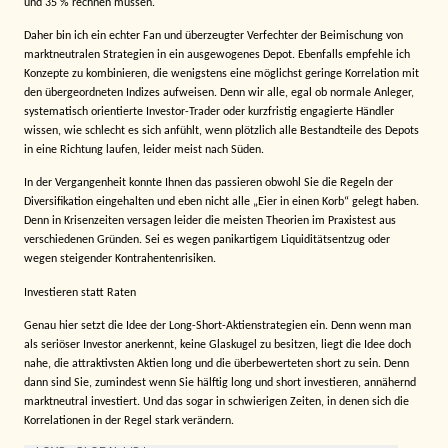
und 35 % rechnen müssen.
Daher bin ich ein echter Fan und überzeugter Verfechter der Beimischung von
marktneutralen Strategien in ein ausgewogenes Depot. Ebenfalls empfehle ich
Konzepte zu kombinieren, die wenigstens eine möglichst geringe Korrelation mit
den übergeordneten Indizes aufweisen. Denn wir alle, egal ob normale Anleger,
systematisch orientierte Investor-Trader oder kurzfristig engagierte Händler
wissen, wie schlecht es sich anfühlt, wenn plötzlich alle Bestandteile des Depots
in eine Richtung laufen, leider meist nach Süden.
In der Vergangenheit konnte Ihnen das passieren obwohl Sie die Regeln der
Diversifikation eingehalten und eben nicht alle „Eier in einen Korb“ gelegt haben.
Denn in Krisenzeiten versagen leider die meisten Theorien im Praxistest aus
verschiedenen Gründen. Sei es wegen panikartigem Liquiditätsentzug oder
wegen steigender Kontrahentenrisiken.
Investieren statt Raten
Genau hier setzt die Idee der Long-Short-Aktienstrategien ein. Denn wenn man
als seriöser Investor anerkennt, keine Glaskugel zu besitzen, liegt die Idee doch
nahe, die attraktivsten Aktien long und die überbewerteten short zu sein. Denn
dann sind Sie, zumindest wenn Sie hälftig long und short investieren, annähernd
marktneutral investiert. Und das sogar in schwierigen Zeiten, in denen sich die
Korrelationen in der Regel stark verändern.