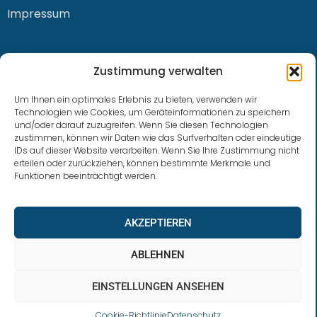
Impressum
KONTAKT
Zustimmung verwalten
Um Ihnen ein optimales Erlebnis zu bieten, verwenden wir
Technologien wie Cookies, um Geräteinformationen zu speichern
und/oder darauf zuzugreifen. Wenn Sie diesen Technologien
0228 / 915 614 81
zustimmen, können wir Daten wie das Surfverhalten oder eindeutige
IDs auf dieser Website verarbeiten. Wenn Sie Ihre Zustimmung nicht
klaus.buhl@libra-invest.de
erteilen oder zurückziehen, können bestimmte Merkmale und
Funktionen beeinträchtigt werden.
AKZEPTIEREN
ABLEHNEN
EINSTELLUNGEN ANSEHEN
LIBRAInvest © 2023 | Design by SOFTWARESTUBE
Cookie-Richtlinie
Datenschutz