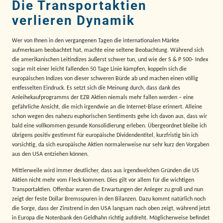
Die Transportaktien
verlieren Dynamik
Wer von Ihnen in den vergangenen Tagen die internationalen Märkte
aufmerksam beobachtet hat, machte eine seltene Beobachtung. Während sich
die amerikanischen Leitindizes äußerst schwer tun, und wie der S & P 500- Index
sogar mit einer leicht fallenden 50 Tage Linie kämpfen, koppeln sich die
europäischen Indizes von dieser schweren Bürde ab und machen einen völlig
entfesselten Eindruck. Es setzt sich die Meinung durch, dass dank des
Anleihekaufprogramms der EZB Aktien niemals mehr fallen werden – eine
gefährliche Ansicht, die mich irgendwie an die Internet-Blase erinnert. Alleine
schon wegen des nahezu euphorischen Sentiments gehe ich davon aus, dass wir
bald eine vollkommen gesunde Konsolidierung erleben. Übergeordnet bleibe ich
übrigens positiv gestimmt für europäische Dividendentitel, kurzfristig bin ich
vorsichtig, da sich europäische Aktien normalerweise nur sehr kurz den Vorgaben
aus den USA entziehen können.
Mittlerweile wird immer deutlicher, dass aus irgendwelchen Gründen die US
Aktien nicht mehr vom Fleck kommen. Dies gilt vor allem für die wichtigen
Transportaktien.
Offenbar waren die Erwartungen der Anleger zu groß und nun
zeigt der feste Dollar Bremsspuren in den Bilanzen. Dazu kommt natürlich noch
die Sorge, dass der Zinstrend in den USA langsam nach oben zeigt, während jetzt
in Europa die Notenbank den Geldhahn richtig aufdreht. Möglicherweise befindet