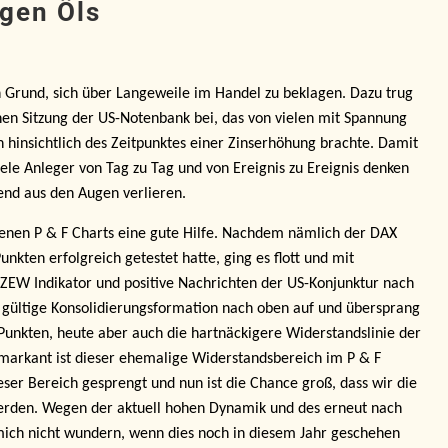
igen Öls
 Grund, sich über Langeweile im Handel zu beklagen. Dazu trug
nen Sitzung der US-Notenbank bei, das von vielen mit Spannung
n hinsichtlich des Zeitpunktes einer Zinserhöhung brachte. Damit
iele Anleger von Tag zu Tag und von Ereignis zu Ereignis denken
end aus den Augen verlieren.
senen P & F Charts eine gute Hilfe. Nachdem nämlich der DAX
nkten erfolgreich getestet hatte, ging es flott und mit
 ZEW Indikator und positive Nachrichten der US-Konjunktur nach
n gültige Konsolidierungsformation nach oben auf und übersprang
 Punkten, heute aber auch die hartnäckigere Widerstandslinie der
 markant ist dieser ehemalige Widerstandsbereich im P & F
eser Bereich gesprengt und nun ist die Chance groß, dass wir die
werden. Wegen der aktuell hohen Dynamik und des erneut nach
mich nicht wundern, wenn dies noch in diesem Jahr geschehen