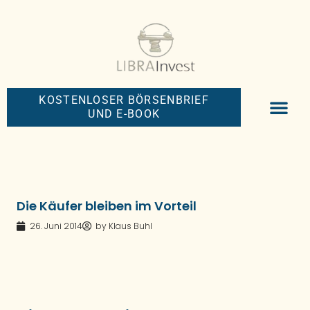
KOSTENLOSER BÖRSENBRIEF
UND E-BOOK
BIG-MONEY-NEW
PREMIUM BÖRS
Die Käufer bleiben im Vorteil
26. Juni 2014
by
Klaus Buhl