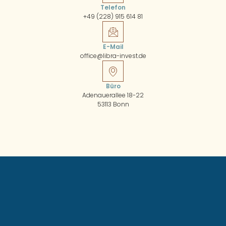
Telefon
+49 (228) 915 614 81
E-Mail
office@libra-invest.de
Büro
Adenauerallee 18-22
53113 Bonn