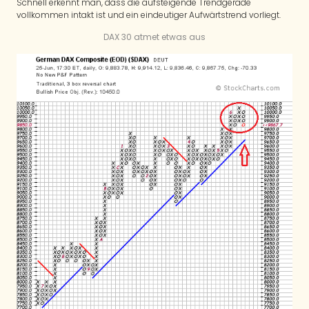
Schnell erkennt man, dass die aufsteigende Trendgerade
vollkommen intakt ist und ein eindeutiger Aufwärtstrend vorliegt.
DAX 30 atmet etwas aus