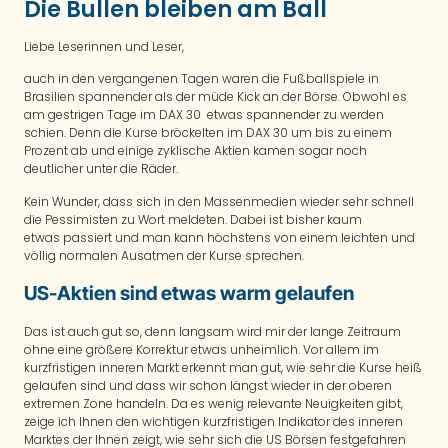
Die Bullen bleiben am Ball
Liebe Leserinnen und Leser,
auch in den vergangenen Tagen waren die Fußballspiele in
Brasilien spannender als der müde Kick an der Börse. Obwohl es
am gestrigen Tage im DAX 30 etwas spannender zu werden
schien. Denn die Kurse bröckelten im DAX 30 um bis zu einem
Prozent ab und einige zyklische Aktien kamen sogar noch
deutlicher unter die Räder.
Kein Wunder, dass sich in den Massenmedien wieder sehr schnell
die Pessimisten zu Wort meldeten. Dabei ist bisher kaum
etwas passiert und man kann höchstens von einem leichten und
völlig normalen Ausatmen der Kurse sprechen.
US-Aktien sind etwas warm gelaufen
Das ist auch gut so, denn langsam wird mir der lange Zeitraum
ohne eine größere Korrektur etwas unheimlich. Vor allem im
kurzfristigen inneren Markt erkennt man gut, wie sehr die Kurse heiß
gelaufen sind und dass wir schon längst wieder in der oberen
extremen Zone handeln. Da es wenig relevante Neuigkeiten gibt,
zeige ich Ihnen den wichtigen kurzfristigen Indikator des inneren
Marktes der Ihnen zeigt, wie sehr sich die US Börsen festgefahren