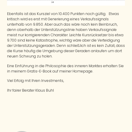
Ebenfalls ist das Kursziel von 10.400 Punkten noch gültig. Etwas
kritisch wird es erst mit Generierung eines Verkaufssignals
unterhalb von 9.850. Aber auch das wäre noch kein Beinbruch,
denn oberhalb der Unterstützungslinie haben Verkaufssignale
meist nur korrigierenden Charakter. Leichte Kursrücksetzer bis etwa
9.700 sind keine Katastrophe, wichtig wäre aber die Verteidigung
der Unterstützungsgeraden. Denn schließlich ist es kein Zufall, dass
die Kurse häufig die Umgebung dieser Geraden anlaufen um dort
neuen Schwung zu holen.
Eine Einführung in die Philosophie des inneren Marktes erhalten Sie
in meinem Gratis-E-Book auf meiner Homepage.
Viel Erfolg mit Ihren Investments,
Ihr fairer Berater Klaus Buhl