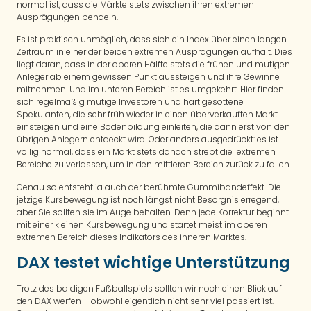
normal ist, dass die Märkte stets zwischen ihren extremen
Ausprägungen pendeln.
Es ist praktisch unmöglich, dass sich ein Index über einen langen
Zeitraum in einer der beiden extremen Ausprägungen aufhält. Dies
liegt daran, dass in der oberen Hälfte stets die frühen und mutigen
Anleger ab einem gewissen Punkt aussteigen und ihre Gewinne
mitnehmen. Und im unteren Bereich ist es umgekehrt. Hier finden
sich regelmäßig mutige Investoren und hart gesottene
Spekulanten, die sehr früh wieder in einen überverkauften Markt
einsteigen und eine Bodenbildung einleiten, die dann erst von den
übrigen Anlegern entdeckt wird. Oder anders ausgedrückt: es ist
völlig normal, dass ein Markt stets danach strebt die extremen
Bereiche zu verlassen, um in den mittleren Bereich zurück zu fallen.
Genau so entsteht ja auch der berühmte Gummibandeffekt. Die
jetzige Kursbewegung ist noch längst nicht Besorgnis erregend,
aber Sie sollten sie im Auge behalten. Denn jede Korrektur beginnt
mit einer kleinen Kursbewegung und startet meist im oberen
extremen Bereich dieses Indikators des inneren Marktes.
DAX testet wichtige Unterstützung
Trotz des baldigen Fußballspiels sollten wir noch einen Blick auf
den DAX werfen – obwohl eigentlich nicht sehr viel passiert ist.