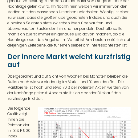
genaue Vorstellung zu haben, ob der Markt vom Angebot oder der
Nachfrage gelenkt wird. Im Nachhinein werden wir immer von den
Medien mit den passenden Ursachen unterhalten. Wichtig ist aber
zu wissen, dass die großen übergeordneten Indizes und auch die
einzelnen Sektoren stets zwischen ihren überkauften und
überverkauften Zuständen hin und her pendeln. Deshalb sollte
man sich zuerst immer ein genaues Bild davon machen, ob die
Nachfrage oder das Angebot im Vorteil ist. Am besten natürlich auf
derjenigen Zeitebene, die für einen selber am interessantesten ist.
Der innere Markt weicht kurzfristig
auf
Übergeordnet und auf Sicht von Wochen bis Monaten bleiben die
Bullen nach wie vor eindeutig im Vorteil und führen den Ball. Die
Marktbreite ist hoch und etwa 70 % der notierten Aktien werden von
der Nachfrage gelenkt. Anders stellt sich aber der Blick auf das
kurzfristige Bild dar.
Die folgende
Grafik zeigt
Ihnen die
Relation der
im S & P 500
Index