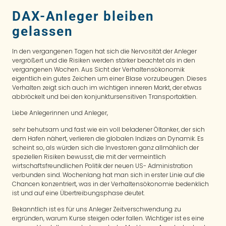
DAX-Anleger bleiben
gelassen
In den vergangenen Tagen hat sich die Nervosität der Anleger
vergrößert und die Risiken werden stärker beachtet als in den
vergangenen Wochen. Aus Sicht der Verhaltensökonomik
eigentlich ein gutes Zeichen um einer Blase vorzubeugen. Dieses
Verhalten zeigt sich auch im wichtigen inneren Markt, der etwas
abbröckelt und bei den konjunktursensitiven Transportaktien.
Liebe Anlegerinnen und Anleger,
sehr behutsam und fast wie ein voll beladener Öltanker, der sich
dem Hafen nähert, verlieren die globalen Indizes an Dynamik. Es
scheint so, als würden sich die Investoren ganz allmählich der
speziellen Risiken bewusst, die mit der vermeintlich
wirtschaftsfreundlichen Politik der neuen US- Administration
verbunden sind. Wochenlang hat man sich in erster Linie auf die
Chancen konzentriert, was in der Verhaltensökonomie bedenklich
ist und auf eine Übertreibungsphase deutet.
Bekanntlich ist es für uns Anleger Zeitverschwendung zu
ergründen, warum Kurse steigen oder fallen. Wichtiger ist es eine