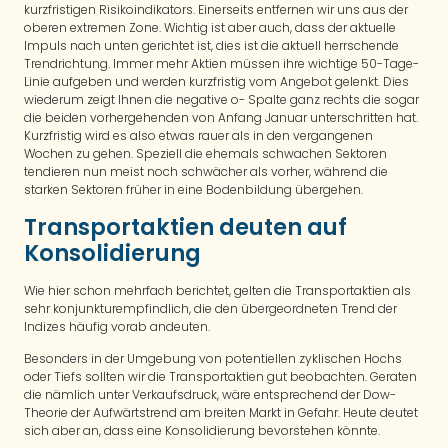
kurzfristigen Risikoindikators. Einerseits entfernen wir uns aus der
oberen extremen Zone. Wichtig ist aber auch, dass der aktuelle
Impuls nach unten gerichtet ist, dies ist die aktuell herrschende
Trendrichtung. Immer mehr Aktien müssen ihre wichtige 50-Tage-
Linie aufgeben und werden kurzfristig vom Angebot gelenkt. Dies
wiederum zeigt Ihnen die negative o- Spalte ganz rechts die sogar
die beiden vorhergehenden von Anfang Januar unterschritten hat.
Kurzfristig wird es also etwas rauer als in den vergangenen
Wochen zu gehen. Speziell die ehemals schwachen Sektoren
tendieren nun meist noch schwächer als vorher, während die
starken Sektoren früher in eine Bodenbildung übergehen.
Transportaktien deuten auf
Konsolidierung
Wie hier schon mehrfach berichtet, gelten die Transportaktien als
sehr konjunkturempfindlich, die den übergeordneten Trend der
Indizes häufig vorab andeuten.
Besonders in der Umgebung von potentiellen zyklischen Hochs
oder Tiefs sollten wir die Transportaktien gut beobachten. Geraten
die nämlich unter Verkaufsdruck, wäre entsprechend der Dow-
Theorie der Aufwärtstrend am breiten Markt in Gefahr. Heute deutet
sich aber an, dass eine Konsolidierung bevorstehen könnte.