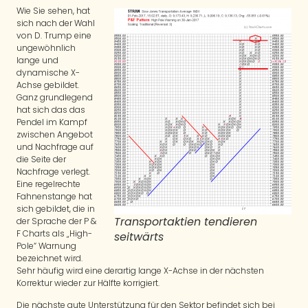
Wie Sie sehen, hat
sich nach der Wahl
von D. Trump eine
ungewöhnlich
lange und
dynamische X-
Achse gebildet.
Ganz grundlegend
hat sich das das
Pendel im Kampf
zwischen Angebot
und Nachfrage auf
die Seite der
Nachfrage verlegt.
Eine regelrechte
Fahnenstange hat
sich gebildet, die in
Transportaktien tendieren
der Sprache der P &
F Charts als „High-
seitwärts
Pole“ Warnung
bezeichnet wird.
Sehr häufig wird eine derartig lange X-Achse in der nächsten
Korrektur wieder zur Hälfte korrigiert.
Die nächste gute Unterstützung für den Sektor befindet sich bei