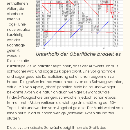
enthaltenen
Aktien, die
oberhalb
ihrer 50 –
Tage- Linie
notieren, also
kurzfristig
von der
Nachfrage
gelenkt
Unterhalb der Oberfläche brodelt es
werden.
Dieser relativ
kurzfristige Risikoindikator zeigt Ihnen, dass der Aufwärts-Impuls
schwächer wird und sogar zu kippen droht. Eine völlig normale
und sogar gesunde Konsolidierung scheint nun begonnen zu
haben. Die großen Indizes werden noch von den Schwergewichten,
aktuell z.B. von Apple, „oben“ gehalten. Viele kleine und weniger
bekannte Aktien, die natürlich auch weniger Gewicht auf die
(Index)-Waagschale bringen, schwächeln jedoch schon etwas.
Immer mehr Aktien verlieren die wichtige Unterstützung der 50-
Tage- Linie und werden vom Angebot gelenkt. Der Markt weicht von
innen her auf, da nur noch wenige „schwere“ Aktien die Indizes
stützen.
Diese systematische Schwäche zeigt Ihnen die Grafik des