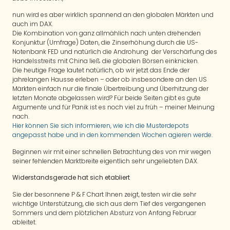
nun wird es aber wirklich spannend an den globalen Märkten und
auch im DAX.
Die Kombination von ganz allmählich nach unten drehenden
Konjunktur (Umfrage) Daten, die Zinserhöhung durch die US-
Notenbank FED und natürlich die Androhung der Verschärfung des
Handelsstreits mit China ließ die globalen Börsen einknicken.
Die heutige Frage lautet natürlich, ob wir jetzt das Ende der
jahrelangen Hausse erleben – oder ob insbesondere an den US
Märkten einfach nur die finale Übertreibung und Überhitzung der
letzten Monate abgelassen wird? Für beide Seiten gibt es gute
Argumente und für Panik ist es noch viel zu früh – meiner Meinung
nach.
Hier können Sie sich informieren, wie ich die Musterdepots
angepasst habe und in den kommenden Wochen agieren werde
.
Beginnen wir mit einer schnellen Betrachtung des von mir wegen
seiner fehlenden Marktbreite eigentlich sehr ungeliebten DAX.
Widerstandsgerade hat sich etabliert
Sie der besonnene P & F Chart Ihnen zeigt, testen wir die sehr
wichtige Unterstützung, die sich aus dem Tief des vergangenen
Sommers und dem plötzlichen Absturz von Anfang Februar
ableitet.