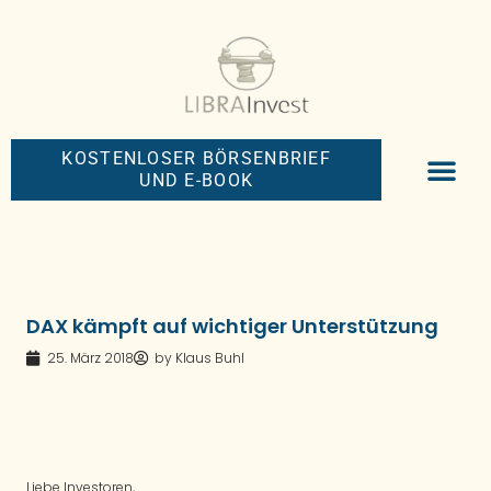
KOSTENLOSER BÖRSENBRIEF
UND E-BOOK
BIG-MONEY-NEW
PREMIUM BÖRS
DAX kämpft auf wichtiger Unterstützung
25. März 2018
by
Klaus Buhl
Liebe Investoren,