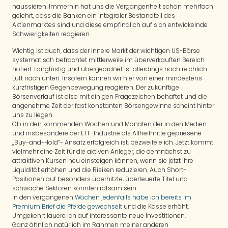
haussieren. Immerhin hat uns die Vergangenheit schon mehrfach
gelehrt, dass die Banken ein integraler Bestandteil des
Aktienmarktes sind und diese empfindlich auf sich entwickelnde
Schwierigkeiten reagieren.
Wichtig ist auch, dass der innere Markt der wichtigen US-Börse
systematisch betrachtet mittlerweile im überverkauften Bereich
notiert. Langfristig und übergeordnet ist allerdings noch reichlich
Luft nach unten. Insofern können wir hier von einer mindestens
kurzfristigen Gegenbewegung reagieren. Der zukünftige
Börsenverlauf ist also mit einigen Fragezeichen behaftet und die
angenehme Zeit der fast konstanten Börsengewinne scheint hinter
uns zu liegen.
Ob in den kommenden Wochen und Monaten der in den Medien
und insbesondere der ETF-Industrie als Allheilmitte gepriesene
„Buy-and-Hold“- Ansatz erfolgreich ist, bezweifele ich. Jetzt kommt
vielmehr eine Zeit für die aktiven Anleger, die demnächst zu
attraktiven Kursen neu einsteigen können, wenn sie jetzt ihre
Liquidität erhöhen und die Risiken reduzieren. Auch Short-
Positionen auf besonders überhitzte, überteuerte Titel und
schwache Sektoren könnten ratsam sein.
In den vergangenen
Wochen jedenfalls habe ich bereits im
Premium Brief die Pferde gewechselt
und die Kasse erhöht.
Umgekehrt lauere ich auf interessante neue Investitionen.
Ganz ähnlich natürlich im Rahmen meiner anderen