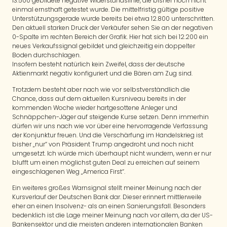
13.500 gebildete negative Widerstandslinie, die bisher noch nicht
einmal ernsthaft getestet wurde. Die mittelfristig gültige positive
Unterstützungsgerade wurde bereits bei etwa 12.800 unterschritten.
Den aktuell starken Druck der Verkäufer sehen Sie an der negativen
0-Spalte im rechten Bereich der Grafik. Hier hat sich bei 12.200 ein
neues Verkaufssignal gebildet und gleichzeitig ein doppelter
Boden durchschlagen.
Insofern besteht natürlich kein Zweifel, dass der deutsche
Aktienmarkt negativ konfiguriert und die Bären am Zug sind.
Trotzdem besteht aber nach wie vor selbstverständlich die
Chance, dass auf dem aktuellen Kursniveau bereits in der
kommenden Woche wieder hartgesottene Anleger und
Schnäppchen-Jäger auf steigende Kurse setzen. Denn immerhin
dürfen wir uns nach wie vor über eine hervorragende Verfassung
der Konjunktur freuen. Und die Verschärfung im Handelskrieg ist
bisher „nur“ von Präsident Trump angedroht und noch nicht
umgesetzt. Ich würde mich überhaupt nicht wundern, wenn er nur
blufft um einen möglichst guten Deal zu erreichen auf seinem
eingeschlagenen Weg „America First“.
Ein weiteres großes Warnsignal stellt meiner Meinung nach der
Kursverlauf der Deutschen Bank dar. Dieser erinnert mittlerweile
eher an einen Insolvenz- als an einen Sanierungsfall. Besonders
bedenklich ist die Lage meiner Meinung nach vor allem, da der US-
Bankensektor und die meisten anderen internationalen Banken