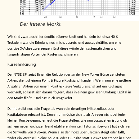
Der innere Markt
Wir sind zwar auch hier deutlich überverkauft und handeln bei etwa 40 %.
Trotzdem war die Erholung noch nicht ausreichend aussagekräftig, um eine
positive X-Achse zu erzeugen. Erst diese würde den systematischen und
längerfristigen Vorteil der Käufer signalisieren.
Kurze Erklärung
Der NYSE BPI zeigt Ihnen die Relation der an der New Yorker Börse gelisteten
Aktien, die
auf einem Point & Figure Kaufsignal handeln. Wenn nun eine größere
Anzahl an Aktien von einem Point & Figure Verkaufssignal auf ein Kaufsignal
wechselt, so lässt sich daraus folgern, dass in einem gewissen Umfang Kapital in
den Markt fließt.
Und natürlich umgekehrt.
Damit bleibt noch die Frage, ab wann ein derartiger Mittelzufluss oder
Kapitalabzug relevant ist. Denn man möchte sich ja als Anleger nicht bei jeder
kleinen Kursbewegung erneut die Frage stellen, wie nun vorzugehen ist und ob
sich ein neuer wichtiger Trend etablieren könnte. Historisch bewährt hat sich hier
die Schwelle von 3 Boxen. Wenn also der Index über 3 Boxen steigt oder fällt,
findet ein Wechsel in eine neue X- oder O-Spalte statt. Deswegen stehen in einer