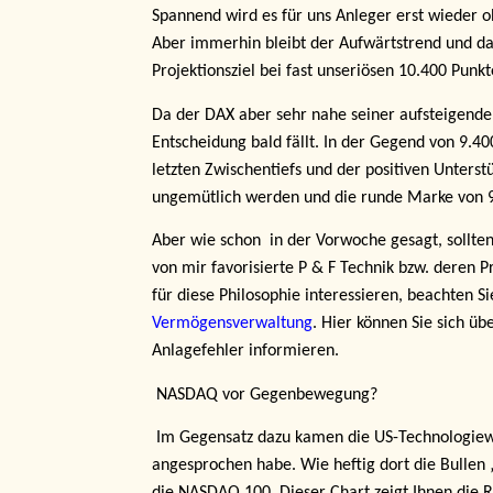
Spannend wird es für uns Anleger erst wieder o
Aber immerhin bleibt der Aufwärtstrend und da
Projektionsziel bei fast unseriösen 10.400 Punkt
Da der DAX aber sehr nahe seiner aufsteigende
Entscheidung bald fällt. In der Gegend von 9.40
letzten Zwischentiefs und der positiven Unters
ungemütlich werden und die runde Marke von 9.
Aber wie schon
in der Vorwoche gesagt, sollte
von mir favorisierte P & F Technik bzw. deren Pro
für diese Philosophie interessieren, beachten S
Vermögensverwaltung
. Hier können Sie sich ü
Anlagefehler informieren.
NASDAQ vor Gegenbewegung?
Im Gegensatz dazu kamen die US-Technologiewe
angesprochen habe. Wie heftig dort die Bullen 
die NASDAQ 100. Dieser Chart zeigt Ihnen die Re