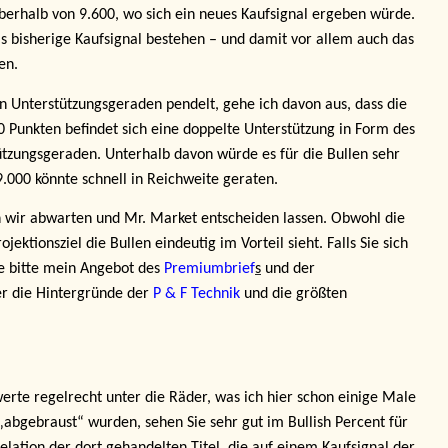
berhalb von 9.600, wo sich ein neues Kaufsignal ergeben würde.
s bisherige Kaufsignal bestehen – und damit vor allem auch das
en.
n Unterstützungsgeraden pendelt, gehe ich davon aus, dass die
0 Punkten befindet sich eine doppelte Unterstützung in Form des
tützungsgeraden. Unterhalb davon würde es für die Bullen sehr
000 könnte schnell in Reichweite geraten.
n wir abwarten und Mr. Market entscheiden lassen. Obwohl die
jektionsziel die Bullen eindeutig im Vorteil sieht. Falls Sie sich
ie bitte mein Angebot des
Premiumbrief
s
und der
ber die Hintergründe der
P & F Technik
und die größten
rte regelrecht unter die Räder, was ich hier schon einige Male
„abgebraust“ wurden, sehen Sie sehr gut im Bullish Percent für
lation der dort gehandelten Titel, die auf einem Kaufsignal der