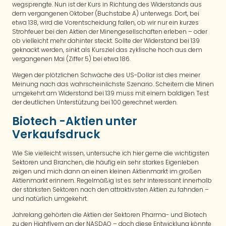
wegsprengte. Nun ist der Kurs in Richtung des Widerstands aus
dem vergangenen Oktober (Buchstabe A) unterwegs. Dort, bei
etwa 138, wird die Vorentscheidung fallen, ob wir nur ein kurzes
Strohfeuer bei den Aktien der Minengesellschaften erleben – oder
ob vielleicht mehr dahinter steckt. Sollte der Widerstand bei 139
geknackt werden, sinkt als Kursziel das zyklische hoch aus dem
vergangenen Mai (Ziffer 5) bei etwa 186.
Wegen der plötzlichen Schwäche des US-Dollar ist dies meiner
Meinung nach das wahrscheinlichste Szenario. Scheitern die Minen
umgekehrt am Widerstand bei 139 muss mit einem baldigen Test
der deutlichen Unterstützung bei 100 gerechnet werden.
Biotech -Aktien unter
Verkaufsdruck
Wie Sie vielleicht wissen, untersuche ich hier gerne die wichtigsten
Sektoren und Branchen, die häufig ein sehr starkes Eigenleben
zeigen und mich dann an einen kleinen Aktienmarkt im großen
Aktienmarkt erinnern. Regelmäßig ist es sehr interessant innerhalb
der stärksten Sektoren nach den attraktivsten Aktien zu fahnden –
und natürlich umgekehrt.
Jahrelang gehörten die Aktien der Sektoren Pharma- und Biotech
zu den Highflyern an der NASDAQ – doch diese Entwicklung könnte