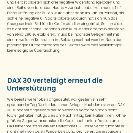
und Herbst bildeten sich drei negative Widerstandsgeraden und
einer Reihe von fallenden Hochs – zunächst aber kein neues Tief.
Diese Hoffnung der Bullen wurde aber dann im Januar zerstört, als
sich eine negative 0- Spalte bildete. Dadurch hat sich nun das
übergeordnete Bild für die Käufer deutlich eingetrübt. Sollten diese
es nicht sehr schnell schaffen, den Kurs wieder oberhalb der Marke
von etwa 290 zu etablieren, muss bei nächster Gelegenheit mit
einem weiteren Kursrutsch im Sektor gerechnet werden. Nach der
jahrelangen Outperformance des Sektors wäre dies vielleicht gar
keine so große Überraschung.
DAX 30 verteidigt erneut die
Unterstützung
Wie bereits weiter oben angedeutet, war gestern ein sehr
spannender Tag für die deutschen Anleger. Nachdem sich der DAX
30 zunächst angesichts der schwachen Vorgaben noch recht
tapfer gehalten hat, gab es am Nachmittag kein Halten mehr. Ohne
größere Gegenwehr sausten die Kurse nach unten. Da sich unser
DAX leider meistens wie ein Derivat der US- Börse verhält, konnte er
nicht mehr von deren Wiederbelebung profitieren, die erst gegen