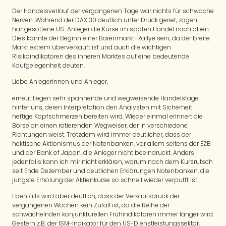
Der Handelsverlauf der vergangenen Tage war nichts für schwache
Nerven. Während der DAX 30 deutlich unter Druck geriet, zogen
hartgesottene US-Anleger die Kurse im späten Handel nach oben.
Dies könnte der Beginn einer Bärenmarkt-Rallye sein, da der breite
Markt extrem überverkauft ist und auch die wichtigen
Risikoindikatoren des inneren Marktes auf eine bedeutende
Kaufgelegenheit deuten.
Liebe Anlegerinnen und Anleger,
erneut liegen sehr spannende und wegweisende Handelstage
hinter uns, deren Interpretation den Analysten mit Sicherheit
heftige Kopfschmerzen bereiten wird. Wieder einmal erinnert die
Börse an einen rotierenden Wegweiser, der in verschiedene
Richtungen weist. Trotzdem wird immer deutlicher, dass der
hektische Aktionismus der Notenbanken, vor allem seitens der EZB
und der Bank of Japan, die Anleger nicht beeindruckt. Anders
jedenfalls kann ich mir nicht erklären, warum nach dem Kursrutsch
seit Ende Dezember und deutlichen Erklärungen Notenbanken, die
jüngste Erholung der Aktienkurse so schnell wieder verpufft ist.
Ebenfalls wird aber deutlich, dass der Verkaufsdruck der
vergangenen Wochen kein Zufall ist, da die Reihe der
schwächelnden konjunkturellen Frühindikatoren immer länger wird.
Gestern z.B. der ISM-Indikator für den US-Dienstleistungssektor,