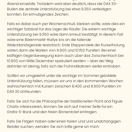
Abend einsetzte. Trotzdem wird aber deutlich, dass die DAX 30-
Bullen die zentrale Unterstützung bei etwa 9.350 verteidigen
konnten. Ein ermutigendes Zeichen.
Falls es dabei auch per Wochenschluß bleiben sollte, wäre dies ein
wichtiger Satzball für das Lager der Käufer. Die extrem wichtige
Unterstützung bei 9.350 wäre dann erneut bestätigt. In diesem Fall
wäre eine Bärenmarkt-Rallye bis an die fallende
Widerstandsgerade realistisch. Erste Etappenziele der Kurserholung
wären dann die Marken von 9.900 und 10.150 Punkten. Bei einer
kräftigen Gegenbewegung kann auch über das Zwischenhoch bei
10.800 von Mitte Dezember spekuliert werden – aber der Weg
dahinter ist steinig, falls sich die Frühindikatoren weiter eintrüben.
Sollten wir umgekehrt unter die wichtige im Sommer gebildete
Unterstützung fallen, müssen wir uns in den kommenden Wochen
wahrscheinlich mit Kursen zwischen 8.400 und 8.900 Punkten im
DAX 30 anfreunden.
Falls Sie sich für die Philosophie der traditionellen Point and Figure
Charts interessieren, können Sie sich auf meiner Seite für ein
Gratis-E-Book und den freien Börsenbrief eintragen.
Falls Sie Fragen haben oder einen fairen und und unabhängigen
Berater suchen, wenden Sie sich bitte gerne an mich.