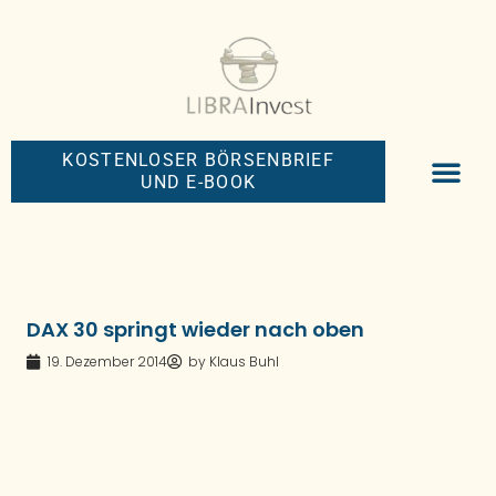
KOSTENLOSER BÖRSENBRIEF
UND E-BOOK
BIG-MONEY-NEW
PREMIUM BÖRS
DAX 30 springt wieder nach oben
19. Dezember 2014
by
Klaus Buhl