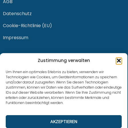
AGB
Datenschutz
Cookie-Richtlinie (EU)
Impressum
KONTAKT
Zustimmung verwalten
Um Ihnen ein optimales Erlebnis zu bieten, verwenden wir
Technologien wie Cookies, um Geräteinformationen zu speichern
und/oder darauf zuzugreifen. Wenn Sie diesen Technologien
0228 / 915 614 81
zustimmen, können wir Daten wie das Surfverhalten oder eindeutige
IDs auf dieser Website verarbeiten. Wenn Sie Ihre Zustimmung nicht
klaus.buhl@libra-invest.de
erteilen oder zurückziehen, können bestimmte Merkmale und
Funktionen beeinträchtigt werden.
AKZEPTIEREN