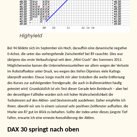
Highyield
Bei 94 bildete sich im September ein Hoch, daraufhin eine dynamische negative
0-Achse, die unter das vorhergehende Zwischentief bei 89 rauschte. Dies war
übrigens das erste Verkaufssignal seit dem „Mini-Crash“ des Sommers 2011.
Möglicherweise kamen die Unternehmensanleihen vor allem wegen der Verluste
im Rohstoffsektor unter Druck, wo wegen des tiefen Ölpreises viele Ratings
überprüft werden. Etwas Sorge macht mir aber trotzdem die weite Entfernung
des Kurses zur aufsteigenden Trendgerade, die auch in Bullenmärkten häufig
getestet wird. Grundsätzlich ist ein Test dieser Gerade kein Beinbruch – aber bei
der derzeitigen Fallhöhe würden sich mit hoher Wahrscheinlichkeit die
Turbulenzen auf den Aktien- und Devisenmarkt ausdehnen. Daher empfehle ich
Ihnen, obwohl wir uns in einem saisonal sehr positiven Zeitfenster aufhalten, die
Marke von 87 gut im Blick zu behalten. Sollte der Index unter dieses jüngste Tief
fallen, erwarte ich eine erneute Konsolidierung der Aktien.
DAX 30 springt nach oben