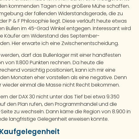
 es in den kommenden Tagen ohne größere Mühe schaffen.
 Umgebung der fallenden Widerstandsgerade, die zu
der P & F Philosophie liegt. Diese verläuft heute etwas
en Bullen im 45-Grad Winkel entgegen. Interessant wird
die Käufer am Widerstand des September-
en. Hier erwarte ich eine Zwischenentscheidung.
 werden, darf das Bullenlager mit einer handfesten
 von 11.800 Punkten rechnen. Da heute die
rechend vorsichtig positioniert, kann ich mir eine
en Monaten eher vorstellen als eine negative. Denn
hr wieder einmal die Masse nicht Recht bekommen.
ern der DAX 30 nicht unter das Tief bei etwa 9.350
 auf den Plan rufen, den Programmhandel und die
-Seite zu wechseln. Dann käme die Region von 8.900 in
ende langfristige Gelegenheit erweisen könnte.
e Kaufgelegenheit