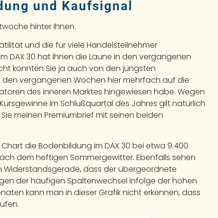
dung und Kaufsignal
twoche hinter Ihnen.
ilität und die für viele Handelsteilnehmer
 im DAX 30 hat Ihnen die Laune in den vergangenen
eicht konnten Sie ja auch von den jüngsten
a in den vergangenen Wochen hier mehrfach auf die
dikatoren des inneren Marktes hingewiesen habe. Wegen
Kursgewinne im Schlußquartal des Jahres gilt natürlich
s Sie meinen Premiumbrief mit seinen beiden
F Chart die Bodenbildung im DAX 30 bei etwa 9.400
ch dem heftigen Sommergewitter. Ebenfalls sehen
en Widerstandsgerade, dass der übergeordnete
gen der häufigen Spaltenwechsel infolge der hohen
ten kann man in dieser Grafik nicht erkennen, dass
aufen.