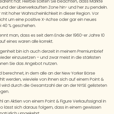
dreht hat. Hierbei sollten Sie beachten, dass Märkte
und der überverkauften Zone hin- und her zu pendeln.
 mit hoher Wahrscheinlichkeit in dieser Region. Vor
cht um eine positive X-Achse oder gar ein neues
bei 40 % geschehen.
nnt man, dass es seit dem Ende der 1960-er Jahre 10
uf eines waren alle korrekt.
genheit bin ich auch derzeit in meinem Premiumbrief
ieder einzusetzen – und zwar meist in die stärksten
können Sie das Angebot nutzen.
ird berechnet, in dem alle an der New Yorker Börse
lt werden, wieviele von ihnen sich auf einem Point &
l wird durch die Gesamtzahl der an der NYSE gelisteten
ogen.
l an Aktien von einem Point & Figure Verkaufssignal in
so lässt sich daraus folgern, dass in einem gewissen
 natürlich umgekehrt.