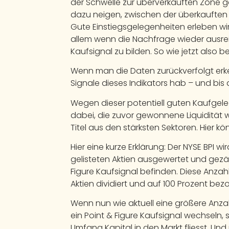
der Schwelle zur überverkauften Zone ge
dazu neigen, zwischen der überkauften 
Gute Einstiegsgelegenheiten erleben wir
allem wenn die Nachfrage wieder ausrei
Kaufsignal zu bilden. So wie jetzt also 
Wenn man die Daten zurückverfolgt erke
Signale dieses Indikators hab – und bis a
Wegen dieser potentiell guten Kaufgele
dabei, die zuvor gewonnene Liquidität w
Titel aus den stärksten Sektoren. Hier 
Hier eine kurze Erklärung: Der NYSE BPI w
gelisteten Aktien ausgewertet und gezäh
Figure Kaufsignal befinden. Diese Anzah
Aktien dividiert und auf 100 Prozent bez
Wenn nun wie aktuell eine größere Anzah
ein Point & Figure Kaufsignal wechseln, 
Umfang Kapital in den Markt fliesst. Und