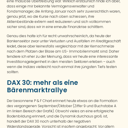
eine maßlose Übertreibung war. Wirklich erstaunlich finde ich aber,
dass einige mir bekannte Vermögensverwalter und
Fondsmanager, die Anfang Januar noch sehr zuversichtlich waren,
genau jetzt, wo die Kurse nach oben schiessen, ihre
Aktienbestände extrem weit reduzieren und sich vollkommen
sicher sind, dass wir in eine erneute Finanzkrise schlittern.
Genau dies halte ich für recht unwahrscheinlich, da heute der
Bankensektor zwar unter Verlusten und Ausfällen im Kreditgeschäft
leidet, diese aber keinesfalls vergleichbar mit der Kernschmelze
nach dem Platzen der Blase am US- Immobilienmarkt sind. Daher
tendiere ich eher zu der Meinung, dass wir heute eine interessante
Investitionsgelegenheit in den meisten Sektoren erleben – auch
wenn die Indizes vielleicht noch einmal ihre jüngsten Tiefs testen
sollten.
DAX 30: mehr als eine
Bärenmarktrallye
Der besonnene P & F Chart erinnert heute etwas an die Formation
des vergangenen September/Oktober (Ziffer 9 und Buchstabe A
im linken Bereich der Grafik). Obwohl vieles an eine erfolgreiche
Bodenbildung erinnert, und die Dynamik durchaus groß ist,
handelt der DAX 30 noch unterhalb der negativen
Widerstandsgerade. Vorsicht ist insofern angebracht. Vor allem