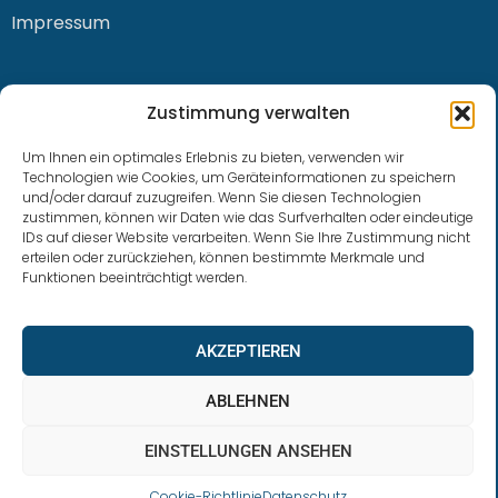
Impressum
KONTAKT
Zustimmung verwalten
Um Ihnen ein optimales Erlebnis zu bieten, verwenden wir
Technologien wie Cookies, um Geräteinformationen zu speichern
und/oder darauf zuzugreifen. Wenn Sie diesen Technologien
0228 / 915 614 81
zustimmen, können wir Daten wie das Surfverhalten oder eindeutige
IDs auf dieser Website verarbeiten. Wenn Sie Ihre Zustimmung nicht
klaus.buhl@libra-invest.de
erteilen oder zurückziehen, können bestimmte Merkmale und
Funktionen beeinträchtigt werden.
AKZEPTIEREN
ABLEHNEN
EINSTELLUNGEN ANSEHEN
LIBRAInvest © 2023 | Design by SOFTWARESTUBE
Cookie-Richtlinie
Datenschutz