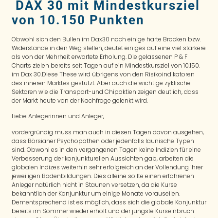
DAX 30 mit Mindestkursziel
von 10.150 Punkten
Obwohl sich den Bullen im Dax30 noch einige harte Brocken bzw.
Widerstände in den Weg stellen, deutet einiges auf eine viel stärkere
als von der Mehrheit erwartete Erholung. Die gelassenen P & F
Charts zielen bereits seit Tagen auf ein Mindestkursziel von 10.150.
im Dax 30.Diese These wird übrigens von den Risikoindikatoren
des inneren Marktes gestützt. Aber auch die wichtige zyklische
Sektoren wie die Transport-und Chipaktien zeigen deutlich, dass
der Markt heute von der Nachfrage gelenkt wird.
Liebe Anlegerinnen und Anleger,
vordergründig muss man auch in diesen Tagen davon ausgehen,
dass Börsianer Psychopathen oder jedenfalls launische Typen
sind. Obwohl es in den vergangenen Tagen keine Indizien für eine
Verbesserung der konjunkturellen Aussichten gab, arbeiten die
globalen Indizes weiterhin sehr erfolgreich an der Vollendung ihrer
jeweiligen Bodenbildungen. Dies alleine sollte einen erfahrenen
Anleger natürlich nicht in Staunen versetzen, da die Kurse
bekanntlich der Konjunktur um einige Monate vorauseilen.
Dementsprechend ist es möglich, dass sich die globale Konjunktur
bereits im Sommer wieder erholt und der jüngste Kurseinbruch