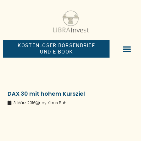
KOSTENLOSER BÖRSENBRIEF
UND E-BOOK
BIG-MONEY-NEW
PREMIUM BÖRS
DAX 30 mit hohem Kursziel
3. März 2016
by
Klaus Buhl