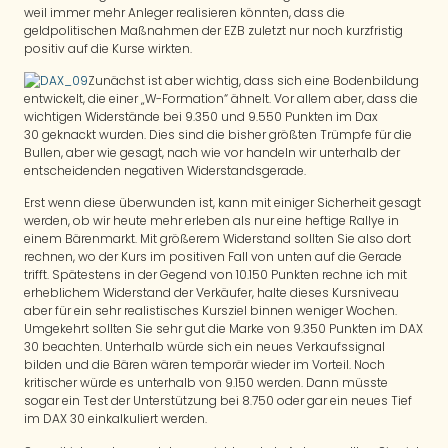
weil immer mehr Anleger realisieren könnten, dass die
geldpolitischen Maßnahmen der EZB zuletzt nur noch kurzfristig
positiv auf die Kurse wirkten.
Zunächst ist aber wichtig, dass sich eine Bodenbildung
entwickelt, die einer „W-Formation“ ähnelt. Vor allem aber, dass die
wichtigen Widerstände bei 9.350 und 9.550 Punkten im Dax
30 geknackt wurden. Dies sind die bisher größten Trümpfe für die
Bullen, aber wie gesagt, nach wie vor handeln wir unterhalb der
entscheidenden negativen Widerstandsgerade.
Erst wenn diese überwunden ist, kann mit einiger Sicherheit gesagt
werden, ob wir heute mehr erleben als nur eine heftige Rallye in
einem Bärenmarkt. Mit größerem Widerstand sollten Sie also dort
rechnen, wo der Kurs im positiven Fall von unten auf die Gerade
trifft. Spätestens in der Gegend von 10.150 Punkten rechne ich mit
erheblichem Widerstand der Verkäufer, halte dieses Kursniveau
aber für ein sehr realistisches Kursziel binnen weniger Wochen.
Umgekehrt sollten Sie sehr gut die Marke von 9.350 Punkten im DAX
30 beachten. Unterhalb würde sich ein neues Verkaufssignal
bilden und die Bären wären temporär wieder im Vorteil. Noch
kritischer würde es unterhalb von 9.150 werden. Dann müsste
sogar ein Test der Unterstützung bei 8.750 oder gar ein neues Tief
im DAX 30 einkalkuliert werden.