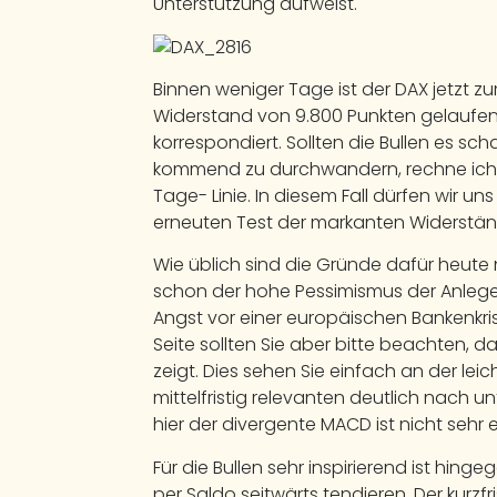
Unterstützung aufweist.
Binnen weniger Tage ist der DAX jetzt 
Widerstand von 9.800 Punkten gelaufen,
korrespondiert. Sollten die Bullen es sc
kommend zu durchwandern, rechne ich 
Tage- Linie. In diesem Fall dürfen wir u
erneuten Test der markanten Widerstä
Wie üblich sind die Gründe dafür heute
schon der hohe Pessimismus der Anle
Angst vor einer europäischen Bankenkri
Seite sollten Sie aber bitte beachten,
zeigt. Dies sehen Sie einfach an der lei
mittelfristig relevanten deutlich nach u
hier der divergente MACD ist nicht sehr
Für die Bullen sehr inspirierend ist hing
per Saldo seitwärts tendieren. Der kurz