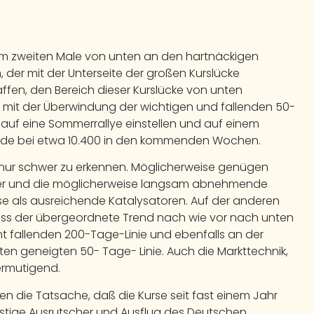
zum zweiten Male von unten an den hartnäckigen
 der mit der Unterseite der großen Kurslücke
haffen, den Bereich dieser Kurslücke von unten
mit der Überwindung der wichtigen und fallenden 50-
ns auf eine Sommerrallye einstellen und auf einem
nde bei etwa 10.400 in den kommenden Wochen.
 nur schwer zu erkennen. Möglicherweise genügen
ger und die möglicherweise langsam abnehmende
se als ausreichende Katalysatoren. Auf der anderen
 dass der übergeordnete Trend nach wie vor nach unten
cht fallenden 200-Tage-Linie und ebenfalls an der
nten geneigten 50- Tage- Linie. Auch die Markttechnik,
 ermutigend.
egen die Tatsache, daß die Kurse seit fast einem Jahr
fristige Ausrutscher und Ausflug des Deutschen