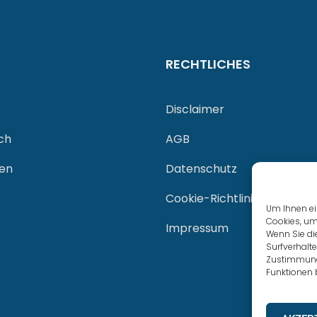
RECHTLICHES
Disclaimer
ch
AGB
gen
Datenschutz
Cookie-Richtlinie (EU)
Um Ihnen ei
Cookies, um
Impressum
Wenn Sie di
Surfverhalte
Zustimmung 
Funktionen 