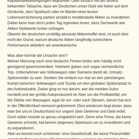
Kapitalmarktbedingungen begründet. Oder einfach mit der allseits
bekannten Tatsache, dass wir Deutschen unser Geld viel lieber auf dem
Girokonto, dem Sparbuch oder im Mantel einer teuren
Lebensversicherung parken anstatt in renditestarke Aktien zu investieren.
Dabei kann man doch jeden Tag irgendwo lesen, dass Sachwerte wie
Aktien Geldwerte locker schlagen.
Obwohl die deutschen unstrittig absolute Aktienmuffel sind, ist auch dies
nicht der Grund, warum deutsche Aktien langfristig schlechtere
Performance abliefern als amerikanische.
Was aber könnte die Ursache sein?
Meiner Meinung nach sind deutsche Firmen leider sehr häufig nicht
genügend gewinnorientiert. Vielmehr geben sich sogar vermeintliche
Top- Unternehmen wie Volkswagen oder Siemens damit ab, Umsatz-
Spitzenreiter zu sein. Denken Sie einfach nur mal an den jahrelangen
Kampf zwischen Volkswagen und Toyota um den globalen Spitzenplatz in
der Autoindustrie. Dabei ging es nur darum, wer die meisten Autos
herstellt und der größte Autoproduzent ist. Aber um die Profitabilität, um
die Stärke von Massagen, egal ob vor- oder nach Steuern, darum hat sich
in der Öffentlichkeit niemand gekümmert. Dies wiederum liegt daran, dass
man bei uns in Deutschland nur ungern über Gewinne und Geld redet.
Doch dabei müsste es genau umgekehrt sein. Denn eine Firma, die keine
Gewinne schreibt, hat keinen (eigenen) Spielraum um zu investieren und
zu expandieren.
Aber es kommt noch schlimmer: eine Gesellschaft, die keine Finanzmittel