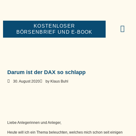
KOSTENLOSER
BÖRSENBRIEF UND E-BOOK
BIG-MONEY-NE
PREMIUM BÖR
Darum ist der DAX so schlapp
30. August 2020
by
Klaus Buhl
Liebe Anlegerinnen und Anleger,
Heute will ich ein Thema beleuchten, welches mich schon seit einigen