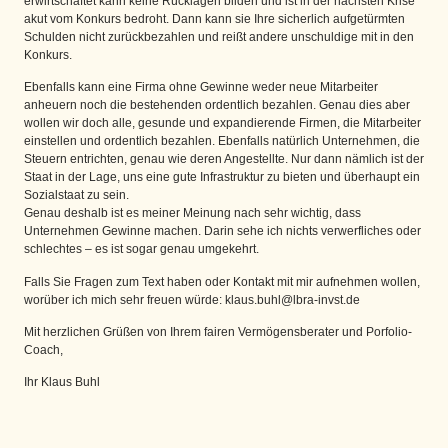
erwirtschaftet kann keine Rücklagen bilden und ist in der nächsten Krise
akut vom Konkurs bedroht. Dann kann sie Ihre sicherlich aufgetürmten
Schulden nicht zurückbezahlen und reißt andere unschuldige mit in den
Konkurs.
Ebenfalls kann eine Firma ohne Gewinne weder neue Mitarbeiter
anheuern noch die bestehenden ordentlich bezahlen. Genau dies aber
wollen wir doch alle, gesunde und expandierende Firmen, die Mitarbeiter
einstellen und ordentlich bezahlen. Ebenfalls natürlich Unternehmen, die
Steuern entrichten, genau wie deren Angestellte. Nur dann nämlich ist der
Staat in der Lage, uns eine gute Infrastruktur zu bieten und überhaupt ein
Sozialstaat zu sein.
Genau deshalb ist es meiner Meinung nach sehr wichtig, dass
Unternehmen Gewinne machen. Darin sehe ich nichts verwerfliches oder
schlechtes – es ist sogar genau umgekehrt.
Falls Sie Fragen zum Text haben oder Kontakt mit mir aufnehmen wollen,
worüber ich mich sehr freuen würde: klaus.buhl@lbra-invst.de
Mit herzlichen Grüßen von Ihrem fairen Vermögensberater und Porfolio-
Coach,
Ihr Klaus Buhl