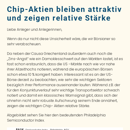
Chip-Aktien bleiben attraktiv
und zeigen relative Stärke
Liebe Anleger und Anlegerinnen,
Wenn da nur nicht diese Unsicherheit wäre, die wir Börsianer so
sehr verabscheuen.
Da neben der Causa Griechenland außerdem auch noch die
„Zins-Angst“ wie ein Damoklesschwert auf den Märkten lastet, ist es
fast schon erstaunlich, dass die US –Märkte nach wie vor nahe
ihrer Allzeithochs notieren, während die europäischen Börsen
schon etwa 10 % korrigiert haben. Interessant ist es an der US-
Börse derzeit zu beobachten, wie sehr die wichtigen Sektoren
bezüglich ihrer Performance auseinander laufen. Während z.B. der
für den Konjunkturverlauf sehr wichtige Transportsektor schwach
notiert und damit ein klassisches Warnsignal gibt, dass sich der
ohnehin nicht sehr robuste Aufschwung seinem Ende annähert,
zeigen die wichtigen Chip- Aktien relative Stärke.
Abgebildet sehen Sie hier den bedeutenden Philadelphia
Semiconductor Index.