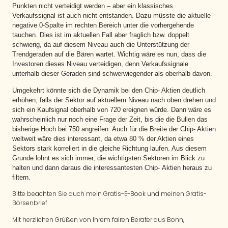
Punkten nicht verteidigt werden – aber ein klassisches
Verkaufssignal ist auch nicht entstanden. Dazu müsste die aktuelle
negative 0-Spalte im rechten Bereich unter die vorhergehende
tauchen. Dies ist im aktuellen Fall aber fraglich bzw. doppelt
schwierig, da auf diesem Niveau auch die Unterstützung der
Trendgeraden auf die Bären wartet. Wichtig wäre es nun, dass die
Investoren dieses Niveau verteidigen, denn Verkaufssignale
unterhalb dieser Geraden sind schwerwiegender als oberhalb davon.
Umgekehrt könnte sich die Dynamik bei den Chip- Aktien deutlich
erhöhen, falls der Sektor auf aktuellem Niveau nach oben drehen und
sich ein Kaufsignal oberhalb von 720 ereignen würde. Dann wäre es
wahrscheinlich nur noch eine Frage der Zeit, bis die die Bullen das
bisherige Hoch bei 750 angreifen. Auch für die Breite der Chip- Aktien
weltweit wäre dies interessant, da etwa 80 % der Aktien eines
Sektors stark korreliert in die gleiche Richtung laufen. Aus diesem
Grunde lohnt es sich immer, die wichtigsten Sektoren im Blick zu
halten und dann daraus die interessantesten Chip- Aktien heraus zu
filtern.
Bitte beachten Sie auch mein Gratis-E-Book und meinen Gratis-
Börsenbrief
Mit herzlichen Grüßen von Ihrem fairen Berater aus Bonn,