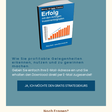
Wie Sie profitable Gelegenheiten
erkennen, nutzen und zu gewinnen
machen.
Geben Sie einfach Ihre E-Mail-Adresse ein und Sie
erhalten den Download direkt per E-Mail zugesendet!
JA, ICH MÖCHTE DEN GRATIS STRATEGIEKURS
Noch Fragen?