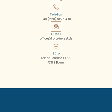
Telefon
+49 (228) 915 614 81
E-Mail
office@libra-invest.de
Büro
Adenauerallee 18-22
53113 Bonn