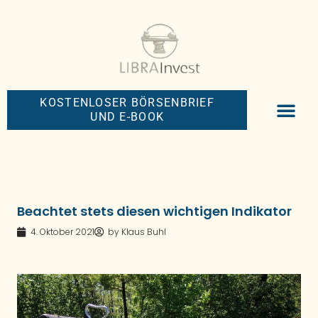
KOSTENLOSER BÖRSENBRIEF
UND E-BOOK
BIG-MONEY-NEW
PREMIUM BÖRS
Beachtet stets diesen wichtigen Indikator
4. Oktober 2021
by
Klaus Buhl