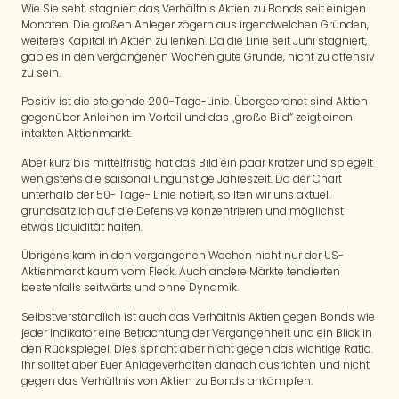
Wie Sie seht, stagniert das Verhältnis Aktien zu Bonds seit einigen
Monaten. Die großen Anleger zögern aus irgendwelchen Gründen,
weiteres Kapital in Aktien zu lenken. Da die Linie seit Juni stagniert,
gab es in den vergangenen Wochen gute Gründe, nicht zu offensiv
zu sein.
Positiv ist die steigende 200-Tage-Linie. Übergeordnet sind Aktien
gegenüber Anleihen im Vorteil und das „große Bild“ zeigt einen
intakten Aktienmarkt.
Aber kurz bis mittelfristig hat das Bild ein paar Kratzer und spiegelt
wenigstens die saisonal ungünstige Jahreszeit. Da der Chart
unterhalb der 50- Tage- Linie notiert, sollten wir uns aktuell
grundsätzlich auf die Defensive konzentrieren und möglichst
etwas Liquidität halten.
Übrigens kam in den vergangenen Wochen nicht nur der US-
Aktienmarkt kaum vom Fleck. Auch andere Märkte tendierten
bestenfalls seitwärts und ohne Dynamik.
Selbstverständlich ist auch das Verhältnis Aktien gegen Bonds wie
jeder Indikator eine Betrachtung der Vergangenheit und ein Blick in
den Rückspiegel. Dies spricht aber nicht gegen das wichtige Ratio.
Ihr solltet aber Euer Anlageverhalten danach ausrichten und nicht
gegen das Verhältnis von Aktien zu Bonds ankämpfen.