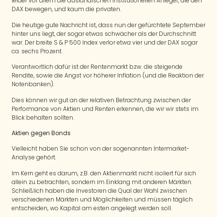
leider vor allem die ausländischen institutionellen Anleger, die den
DAX bewegen, und kaum die privaten.
Die heutige gute Nachricht ist, dass nun der gefürchtete September
hinter uns liegt, der sogar etwas schwächer als der Durchschnitt
war. Der breite S & P 500 Index verlor etwa vier und der DAX sogar
ca. sechs Prozent.
Verantwortlich dafür ist der Rentenmarkt bzw. die steigende
Rendite, sowie die Angst vor höherer Inflation (und die Reaktion der
Notenbanken).
Dies können wir gut an der relativen Betrachtung zwischen der
Performance von Aktien und Renten erkennen, die wir wir stets im
Blick behalten sollten.
Aktien gegen Bonds
Vielleicht haben Sie schon von der sogenannten Intermarket-
Analyse gehört.
Im Kern geht es darum, z.B. den Aktienmarkt nicht isoliert für sich
allein zu betrachten, sondern im Einklang mit anderen Märkten.
Schließlich haben die Investoren die Qual der Wahl zwischen
verschiedenen Märkten und Möglichkeiten und müssen täglich
entscheiden, wo Kapital am esten angelegt werden soll.