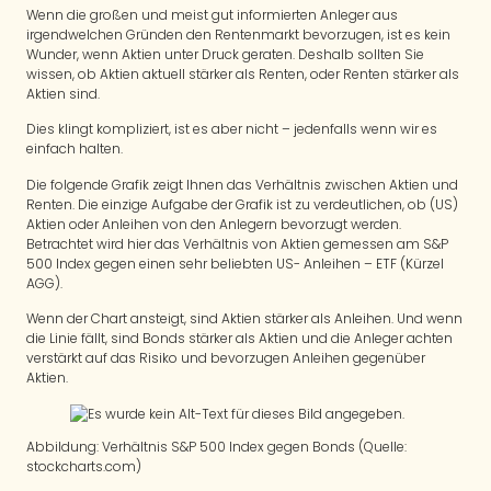
Wenn die großen und meist gut informierten Anleger aus
irgendwelchen Gründen den Rentenmarkt bevorzugen, ist es kein
Wunder, wenn Aktien unter Druck geraten. Deshalb sollten Sie
wissen, ob Aktien aktuell stärker als Renten, oder Renten stärker als
Aktien sind.
Dies klingt kompliziert, ist es aber nicht – jedenfalls wenn wir es
einfach halten.
Die folgende Grafik zeigt Ihnen das Verhältnis zwischen Aktien und
Renten. Die einzige Aufgabe der Grafik ist zu verdeutlichen, ob (US)
Aktien oder Anleihen von den Anlegern bevorzugt werden.
Betrachtet wird hier das Verhältnis von Aktien gemessen am S&P
500 Index gegen einen sehr beliebten US- Anleihen – ETF (Kürzel
AGG).
Wenn der Chart ansteigt, sind Aktien stärker als Anleihen. Und wenn
die Linie fällt, sind Bonds stärker als Aktien und die Anleger achten
verstärkt auf das Risiko und bevorzugen Anleihen gegenüber
Aktien.
Abbildung: Verhältnis S&P 500 Index gegen Bonds (Quelle:
stockcharts.com)