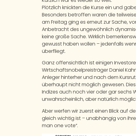
Kürzlich war es wieder so weit.
Plötzlich knickten die Kurse ein und g
Besonders betroffen waren die teilwei
am Freitag ging es erneut zur Sache, vor
Anbetracht des ungewöhnlich dynamisch
keine große Sache. Wirklich bemerkenswert
gewusst haben wollen – jedenfalls we
überfliegt.
Ganz offensichtlich ist einigen Investo
Wirtschaftsnobelpreisträger Daniel K
Anleger hinterher und nach dem Kursruts
überhaupt nicht möglich gewesen. Dies i
Indizes auch noch vier oder gar sechs
unwahrscheinlich, aber natürlich möglic
Aber werfen wir zuerst einen Blick auf d
gleich wichtig ist – unabhängig von ihr
man one vote“.