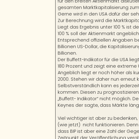
für den breiten Aktienmarkt diskutie
gesamten Marktkapitalisierung zum 
Gerne wird in den USA dafür der seh
Zur Berechnung wird die Marktkapita
Liegt das Ergebnis unter 100 % ist d
100 % soll der Aktienmarkt angeblic
Entsprechend offiziellen Angaben b
Billionen US-Dollar, die Kapitalisie
Billionen.
Der Buffett-Indikator für die USA l
180 Prozent und zeigt eine extreme
Angeblich liegt er noch höher als k
2000. Stehen wir daher nun erneut 
Selbstverständlich kann es jederz
kommen. Diesen zu prognostizieren
„Buffett- Indikator“ nicht möglich. 
Keynes der sagte, dass Märkte länger
Viel wichtiger ist aber zu bedenken,
(wie jetzt) nicht funktionieren. Den
dass BIP ist aber eine Zahl der G
Zeitpunkt der Veröffentlichung veral