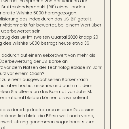
rt wurde. Ich spreche von der Relation der
Bruttoinlandsprodukt (BIP) eines Landes.
r breite Wilshire 5000 herangezogen.
lisierung des Index durch das US-BIP geteilt.
er Aktienmarkt fair bewertet, bei einem Wert über
h überbewertet sein.
etrug das BIP im zweiten Quartal 2020 knapp 20
rung des Wilshire 5000 beträgt heute etwa 36
iegt dadurch auf einem Rekordwert von mehr als
 Überbewertung der US-Börse an.
urz vor dem Platzen der Technologieblase im Jahr
kurz vor einem Crash?
eit zu einem ausgewachsenen Börsenkrach
 ist aber höchst unseriös und auch mit dem
Denken Sie alleine an das Bonmot von John M.
 irrational bleiben können als wir solvent.
 dass derartige Indikatoren in einer Rezession
n bekanntlich blickt die Börse weit nach vorne,
egenwart, streng genommen sogar bereits zum
tet.