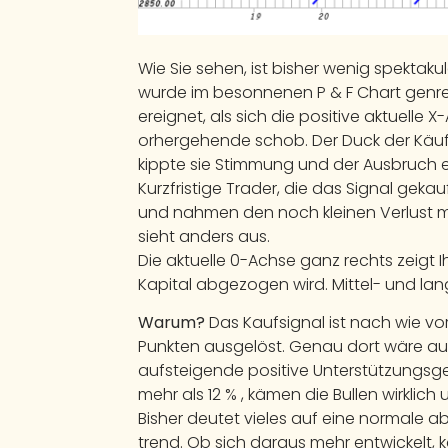
Wie Sie sehen, ist bisher wenig spektaku
wurde im besonnenen P & F Chart genreri
ereignet, als sich die positive aktuelle 
orhergehende schob. Der Duck der Käuf
kippte sie Stimmung und der Ausbruch e
Kurzfristige Trader, die das Signal gekau
und nahmen den noch kleinen Verlust mi
sieht anders aus.
Die aktuelle 0-Achse ganz rechts zeigt I
Kapital abgezogen wird. Mittel- und lang
Warum?
Das Kaufsignal ist nach wie vor 
Punkten ausgelöst. Genau dort wäre auc
aufsteigende positive Unterstützungsger
mehr als 12 % , kämen die Bullen wirklich 
Bisher deutet vieles auf eine normale ab
trend. Ob sich daraus mehr entwickelt, 