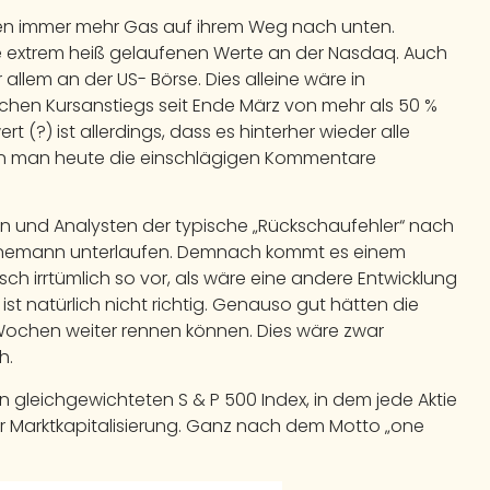
aben immer mehr Gas auf ihrem Weg nach unten.
se extrem heiß gelaufenen Werte an der Nasdaq. Auch
 allem an der US- Börse. Dies alleine wäre in
en Kursanstiegs seit Ende März von mehr als 50 %
 (?) ist allerdings, dass es hinterher wieder alle
nn man heute die einschlägigen Kommentare
ren und Analysten der typische „Rückschaufehler“ nach
ahnemann unterlaufen. Demnach kommt es einem
ch irrtümlich so vor, als wäre eine andere Entwicklung
st natürlich nicht richtig. Genauso gut hätten die
 Wochen weiter rennen können. Dies wäre zwar
h.
en gleichgewichteten S & P 500 Index, in dem jede Aktie
er Marktkapitalisierung. Ganz nach dem Motto „one