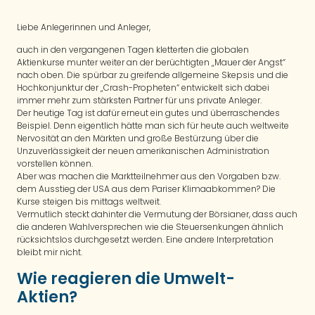
Liebe Anlegerinnen und Anleger,
auch in den vergangenen Tagen kletterten die globalen
Aktienkurse munter weiter an der berüchtigten „Mauer der Angst“
nach oben. Die spürbar zu greifende allgemeine Skepsis und die
Hochkonjunktur der „Crash-Propheten“ entwickelt sich dabei
immer mehr zum stärksten Partner für uns private Anleger.
Der heutige Tag ist dafür erneut ein gutes und überraschendes
Beispiel. Denn eigentlich hätte man sich für heute auch weltweite
Nervosität an den Märkten und große Bestürzung über die
Unzuverlässigkeit der neuen amerikanischen Administration
vorstellen können.
Aber was machen die Marktteilnehmer aus den Vorgaben bzw.
dem Ausstieg der USA aus dem Pariser Klimaabkommen? Die
Kurse steigen bis mittags weltweit.
Vermutlich steckt dahinter die Vermutung der Börsianer, dass auch
die anderen Wahlversprechen wie die Steuersenkungen ähnlich
rücksichtslos durchgesetzt werden. Eine andere Interpretation
bleibt mir nicht.
Wie reagieren die Umwelt-
Aktien?