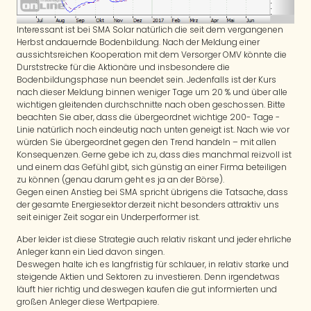
Interessant ist bei SMA Solar natürlich die seit dem vergangenen
Herbst andauernde Bodenbildung. Nach der Meldung einer
aussichtsreichen Kooperation mit dem Versorger OMV könnte die
Durststrecke für die Aktionäre und insbesondere die
Bodenbildungsphase nun beendet sein. Jedenfalls ist der Kurs
nach dieser Meldung binnen weniger Tage um 20 % und über alle
wichtigen gleitenden durchschnitte nach oben geschossen. Bitte
beachten Sie aber, dass die übergeordnet wichtige 200- Tage -
Linie natürlich noch eindeutig nach unten geneigt ist. Nach wie vor
würden Sie übergeordnet gegen den Trend handeln – mit allen
Konsequenzen. Gerne gebe ich zu, dass dies manchmal reizvoll ist
und einem das Gefühl gibt, sich günstig an einer Firma beteiligen
zu können (genau darum geht es ja an der Börse).
Gegen einen Anstieg bei SMA spricht übrigens die Tatsache, dass
der gesamte Energiesektor derzeit nicht besonders attraktiv uns
seit einiger Zeit sogar ein Underperformer ist.
Aber leider ist diese Strategie auch relativ riskant und jeder ehrliche
Anleger kann ein Lied davon singen.
Deswegen halte ich es langfristig für schlauer, in relativ starke und
steigende Aktien und Sektoren zu investieren. Denn irgendetwas
läuft hier richtig und deswegen kaufen die gut informierten und
großen Anleger diese Wertpapiere.