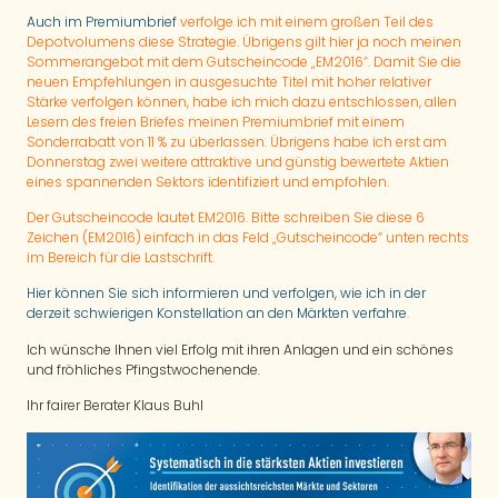
Auch im Premiumbrief
verfolge ich mit einem großen Teil des
Depotvolumens diese Strategie. Übrigens gilt hier ja noch meinen
Sommerangebot mit dem Gutscheincode „EM2016“. Damit Sie die
neuen Empfehlungen in ausgesuchte Titel mit hoher relativer
Stärke verfolgen können, habe ich mich dazu entschlossen, allen
Lesern des freien Briefes meinen Premiumbrief mit einem
Sonderrabatt von 11 % zu überlassen. Übrigens habe ich erst am
Donnerstag zwei weitere attraktive und günstig bewertete Aktien
eines spannenden Sektors identifiziert und empfohlen.
Der Gutscheincode lautet EM2016. Bitte schreiben Sie diese 6
Zeichen (EM2016) einfach in das Feld „Gutscheincode“ unten rechts
im Bereich für die Lastschrift.
Hier können Sie sich informieren und verfolgen, wie ich in der
derzeit schwierigen Konstellation an den Märkten verfahre
.
Ich wünsche Ihnen viel Erfolg mit ihren Anlagen und ein schönes
und fröhliches Pfingstwochenende.
Ihr fairer Berater Klaus Buhl