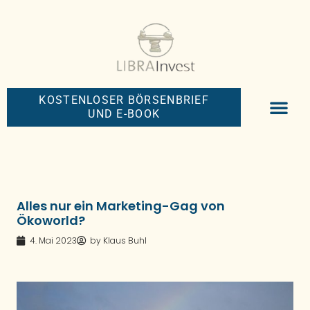
KOSTENLOSER BÖRSENBRIEF
UND E-BOOK
BIG-MONEY-NEW
PREMIUM BÖRS
Alles nur ein Marketing-Gag von
Ökoworld?
4. Mai 2023
by
Klaus Buhl