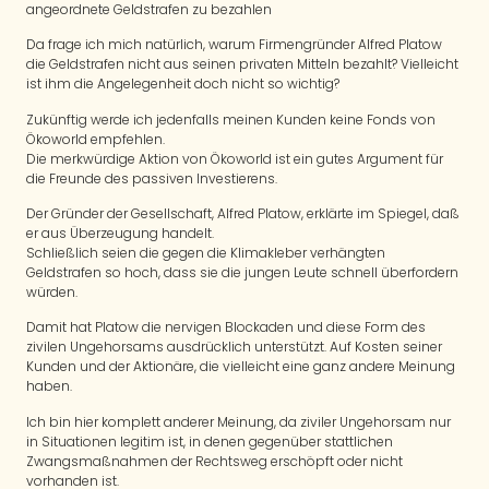
angeordnete Geldstrafen zu bezahlen
Da frage ich mich natürlich, warum Firmengründer Alfred Platow
die Geldstrafen nicht aus seinen privaten Mitteln bezahlt? Vielleicht
ist ihm die Angelegenheit doch nicht so wichtig?
Zukünftig werde ich jedenfalls meinen Kunden keine Fonds von
Ökoworld empfehlen.
Die merkwürdige Aktion von Ökoworld ist ein gutes Argument für
die Freunde des passiven Investierens.
Der Gründer der Gesellschaft, Alfred Platow, erklärte im Spiegel, daß
er aus Überzeugung handelt.
Schließlich seien die gegen die Klimakleber verhängten
Geldstrafen so hoch, dass sie die jungen Leute schnell überfordern
würden.
Damit hat Platow die nervigen Blockaden und diese Form des
zivilen Ungehorsams ausdrücklich unterstützt. Auf Kosten seiner
Kunden und der Aktionäre, die vielleicht eine ganz andere Meinung
haben.
Ich bin hier komplett anderer Meinung, da ziviler Ungehorsam nur
in Situationen legitim ist, in denen gegenüber stattlichen
Zwangsmaßnahmen der Rechtsweg erschöpft oder nicht
vorhanden ist.