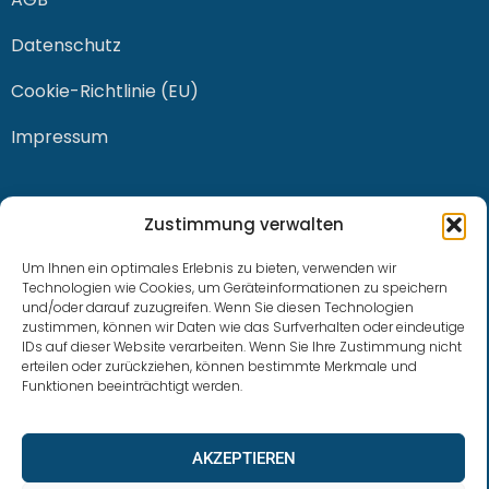
Datenschutz
Cookie-Richtlinie (EU)
Impressum
KONTAKT
Zustimmung verwalten
Um Ihnen ein optimales Erlebnis zu bieten, verwenden wir
Technologien wie Cookies, um Geräteinformationen zu speichern
und/oder darauf zuzugreifen. Wenn Sie diesen Technologien
0228 / 915 614 81
zustimmen, können wir Daten wie das Surfverhalten oder eindeutige
IDs auf dieser Website verarbeiten. Wenn Sie Ihre Zustimmung nicht
klaus.buhl@libra-invest.de
erteilen oder zurückziehen, können bestimmte Merkmale und
Funktionen beeinträchtigt werden.
AKZEPTIEREN