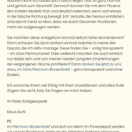
Natürlich kann ich dabei auch falsch liegen. Das ist ganz normal
und gehört zum Geschäft. Dennoch können Sie mit dem Prozess
des inneren Markets früh und deutlich erkennen, wenn sich etwas
in die falsche Richtung bewegt. Evtl. Verluste, die hieraus entstehen,
sind damit meist so klein, dass sie durch Gewinner-Positionen
mehr als aufgewogen werden.
Sie möchten diese Anlageform einmal selbst näher kennenlernen?
Dann schauen Sie doch einfach einmal risikofrei in meine drei
Depots, die ich aktiv manage. Diese finden Sie – völlig transparent
– im Libra Premiumbrief. Oder vielleicht möchten Sie auch einfach
nur dabei sein und von meinen beiden jüngsten Empfehlungen
der vergangenen Woche profitieren? Dann
stoßen Sie jetzt zu uns
dazu, im Libra Premium Börsenbrief
– ganz transparent und ohne
Risiken.
Ich wünsche Ihnen viel Erfolg mit Ihren Investitionen und alles Gute.
Zögern Sie nicht, falls Sie Fragen an mich haben.
Ihr fairer Anlageexperte
Klaus Buhl
PS:
Im Premium Börsenbrief
und dort vor allem im Powerdepot werden
wir unsere Positionen stetig an die stärksten Sektoren anpassen.