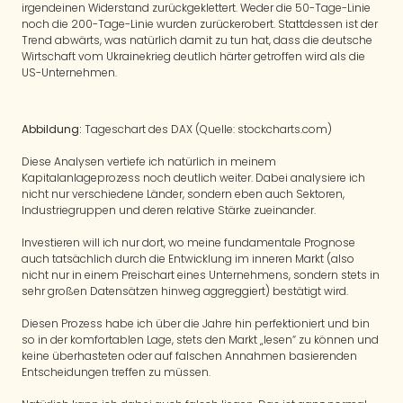
irgendeinen Widerstand zurückgeklettert. Weder die 50-Tage-Linie
noch die 200-Tage-Linie wurden zurückerobert. Stattdessen ist der
Trend abwärts, was natürlich damit zu tun hat, dass die deutsche
Wirtschaft vom Ukrainekrieg deutlich härter getroffen wird als die
US-Unternehmen.
Abbildung:
Tageschart des DAX (Quelle: stockcharts.com)
Diese Analysen vertiefe ich natürlich in meinem
Kapitalanlageprozess noch deutlich weiter. Dabei analysiere ich
nicht nur verschiedene Länder, sondern eben auch Sektoren,
Industriegruppen und deren relative Stärke zueinander.
Investieren will ich nur dort, wo meine fundamentale Prognose
auch tatsächlich durch die Entwicklung im inneren Markt (also
nicht nur in einem Preischart eines Unternehmens, sondern stets in
sehr großen Datensätzen hinweg aggreggiert) bestätigt wird.
Diesen Prozess habe ich über die Jahre hin perfektioniert und bin
so in der komfortablen Lage, stets den Markt „lesen“ zu können und
keine überhasteten oder auf falschen Annahmen basierenden
Entscheidungen treffen zu müssen.