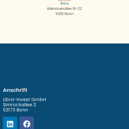
Büro
Adenauerallee 18-22
53113 Bonn
Anschrift
Libra-Invest GmbH
Simrockallee 2
53173 Bonn