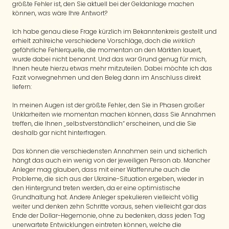
größte Fehler ist, den Sie aktuell bei der Geldanlage machen
können, was wäre Ihre Antwort?
Ich habe genau diese Frage kürzlich im Bekanntenkreis gestellt und
erhielt zahlreiche verschiedene Vorschläge, doch die
wirklich
gefährliche Fehlerquelle, die momentan an den Märkten lauert,
wurde dabei nicht benannt. Und das war Grund genug für mich,
Ihnen heute hierzu etwas mehr mitzuteilen. Dabei möchte ich das
Fazit vorwegnehmen und den Beleg dann im Anschluss direkt
liefern:
In meinen Augen ist der größte Fehler, den Sie in Phasen großer
Unklarheiten wie momentan machen können, dass Sie Annahmen
treffen, die Ihnen „selbstverständlich“ erscheinen, und die Sie
deshalb gar nicht hinterfragen.
Das können die verschiedensten Annahmen sein und sicherlich
hängt das auch ein wenig von der jeweiligen Person ab. Mancher
Anleger mag glauben, dass mit einer Waffenruhe auch die
Probleme, die sich aus der Ukraine-Situation ergeben, wieder in
den Hintergrund treten werden, da er eine optimistische
Grundhaltung hat. Andere Anleger spekulieren vielleicht völlig
weiter und denken zehn Schritte voraus, sehen vielleicht gar das
Ende der Dollar-Hegemonie, ohne zu bedenken, dass jeden Tag
unerwartete Entwicklungen eintreten können, welche die