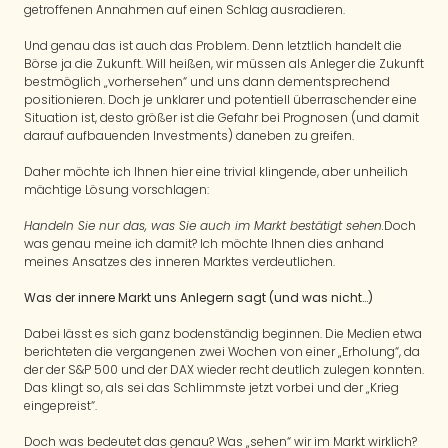
getroffenen Annahmen auf einen Schlag ausradieren.
Und genau das ist auch das Problem. Denn letztlich handelt die
Börse ja die Zukunft. Will heißen, wir müssen als Anleger die Zukunft
bestmöglich „vorhersehen“ und uns dann dementsprechend
positionieren. Doch je unklarer und potentiell überraschender eine
Situation ist, desto größer ist die Gefahr bei Prognosen (und damit
darauf aufbauenden Investments) daneben zu greifen.
Daher möchte ich Ihnen hier eine trivial klingende, aber unheilich
mächtige Lösung vorschlagen:
Handeln Sie nur das, was Sie auch im Markt bestätigt sehen.
Doch
was genau meine ich damit? Ich möchte Ihnen dies anhand
meines Ansatzes des inneren Marktes verdeutlichen.
Was der innere Markt uns Anlegern sagt (und was nicht…)
Dabei lässt es sich ganz bodenständig beginnen. Die Medien etwa
berichteten die vergangenen zwei Wochen von einer „Erholung“, da
der der S&P 500 und der DAX wieder recht deutlich zulegen konnten.
Das klingt so, als sei das Schlimmste jetzt vorbei und der „Krieg
eingepreist“.
Doch was bedeutet das genau? Was „sehen“ wir im Markt wirklich?