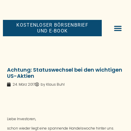
KOSTENLOSER BÖRSENBRIEF
UND E-BOOK
BIG-MONEY-NEW
PREMIUM BÖRS
Achtung: Statuswechsel bei den wichtigen
US-Aktien
24. März 2017
by
Klaus Buhl
Liebe Investoren,
schon wieder liegt eine spannende Handelswoche hinter uns.