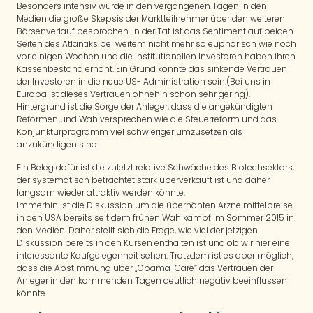
Besonders intensiv wurde in den vergangenen Tagen in den
Medien die große Skepsis der Marktteilnehmer über den weiteren
Börsenverlauf besprochen. In der Tat ist das Sentiment auf beiden
Seiten des Atlantiks bei weitem nicht mehr so euphorisch wie noch
vor einigen Wochen und die institutionellen Investoren haben ihren
Kassenbestand erhöht. Ein Grund könnte das sinkende Vertrauen
der Investoren in die neue US- Administration sein.(Bei uns in
Europa ist dieses Vertrauen ohnehin schon sehr gering).
Hintergrund ist die Sorge der Anleger, dass die angekündigten
Reformen und Wahlversprechen wie die Steuerreform und das
Konjunkturprogramm viel schwieriger umzusetzen als
anzukündigen sind.
Ein Beleg dafür ist die zuletzt relative Schwäche des Biotechsektors,
der systematisch betrachtet stark überverkauft ist und daher
langsam wieder attraktiv werden könnte.
Immerhin ist die Diskussion um die überhöhten Arzneimittelpreise
in den USA bereits seit dem frühen Wahlkampf im Sommer 2015 in
den Medien. Daher stellt sich die Frage, wie viel der jetzigen
Diskussion bereits in den Kursen enthalten ist und ob wir hier eine
interessante Kaufgelegenheit sehen. Trotzdem ist es aber möglich,
dass die Abstimmung über „Obama-Care“ das Vertrauen der
Anleger in den kommenden Tagen deutlich negativ beeinflussen
könnte.