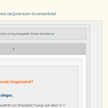
invest.de/premium-boersenbrief
icht richtig dargestellt, klicken Sie bitte
.
hier
5
sonale Gegenwind?
nleger,
uftritt von Präsident Trump auf dem G 7-