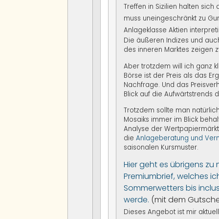
Treffen in Sizilien halten si
muss uneingeschränkt zu Guns
Anlageklasse Aktien interpret
Die äußeren Indizes und auch
des inneren Marktes zeigen z
Aber trotzdem will ich ganz kl
Börse ist der Preis als das 
Nachfrage. Und das Preisverha
Blick auf die Aufwärtstrends 
Trotzdem sollte man natürli
Mosaiks immer im Blick behalt
Analyse der Wertpapiermärkte
die
Anlageberatung und Ver
saisonalen Kursmuster.
Hier geht es übrigens 
Premiumbrief, welches ich
Sommerwetters bis inclu
werde.
(mit dem Gutsche
Dieses Angebot ist mir aktuell