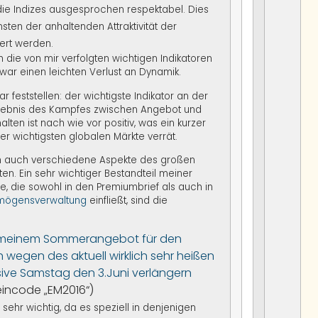
ch die Indizes ausgesprochen respektabel. Dies
ten der anhaltenden Attraktivität der
iert werden.
 die von mir verfolgten wichtigen Indikatoren
war einen leichten Verlust an Dynamik.
ar feststellen: der wichtigste Indikator an der
Ergebnis des Kampfes zwischen Angebot und
lten ist nach wie vor positiv, was ein kurzer
der wichtigsten globalen Märkte verrät.
ch auch verschiedene Aspekte des großen
en. Ein sehr wichtiger Bestandteil meiner
, die sowohl in den Premiumbrief als auch in
mögensverwaltung
einfließt, sind die
zu meinem Sommerangebot für den
 wegen des aktuell wirklich sehr heißen
sive Samstag den 3.Juni verlängern
incode „EM2016“)
 sehr wichtig, da es speziell in denjenigen