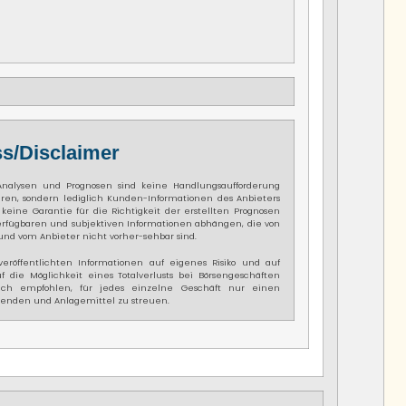
s/Disclaimer
 Analysen und Prognosen sind keine Handlungsaufforderung
ren, sondern lediglich Kunden-Informationen des Anbieters
keine Garantie für die Richtigkeit der erstellten Prognosen
erfügbaren und subjektiven Informationen abhängen, die von
und vom Anbieter nicht vorher-sehbar sind.
eröffentlichten Informationen auf eigenes Risiko und auf
f die Möglichkeit eines Totalverlusts bei Börsengeschäften
lich empfohlen, für jedes einzelne Geschäft nur einen
enden und Anlagemittel zu streuen.