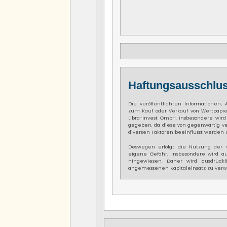
Haftungsausschlus
Die veröffentlichten Informationen,
zum Kauf oder Verkauf von Wertpapie
Libra-Invest GmbH. Insbesondere wird 
gegeben, da diese von gegenwärtig v
diversen Faktoren beeinflusst werden 
Deswegen erfolgt die Nutzung der v
eigene Gefahr. Insbesondere wird au
hingewiesen. Daher wird ausdrück
angemessenen Kapitaleinsatz zu verw