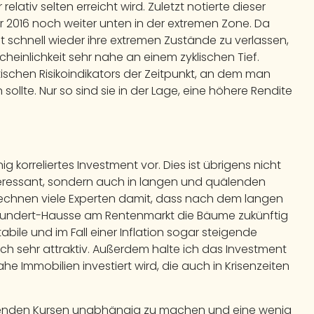
elativ selten erreicht wird. Zuletzt notierte dieser
r 2016 noch weiter unten in der extremen Zone. Da
 schnell wieder ihre extremen Zustände zu verlassen,
heinlichkeit sehr nahe an einem zyklischen Tief.
tischen Risikoindikators der Zeitpunkt, an dem man
 sollte. Nur so sind sie in der Lage, eine höhere Rendite
nig korreliertes Investment vor. Dies ist übrigens nicht
teressant, sondern auch in langen und quälenden
rechnen viele Experten damit, dass nach dem langen
rhundert-Hausse am Rentenmarkt die Bäume zukünftig
bile und im Fall einer Inflation sogar steigende
h sehr attraktiv. Außerdem halte ich das Investment
he Immobilien investiert wird, die auch in Krisenzeiten
nkenden Kursen unabhängig zu machen und eine wenig