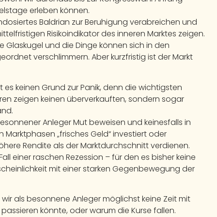
lstage erleben können.
hdosiertes Baldrian zur Beruhigung verabreichen und
telfristigen Risikoindikator des inneren Marktes zeigen.
ne Glaskugel und die Dinge können sich in den
net verschlimmern. Aber kurzfristig ist der Markt
es keinen Grund zur Panik, denn die wichtigsten
ren zeigen keinen überverkauften, sondern sogar
and.
besonnener Anleger Mut beweisen und keinesfalls in
en Marktphasen „frisches Geld“ investiert oder
höhere Rendite als der Marktdurchschnitt verdienen.
all einer raschen Rezession – für den es bisher keine
hrscheinlichkeit mit einer starken Gegenbewegung der
wir als besonnene Anleger möglichst keine Zeit mit
assieren könnte, oder warum die Kurse fallen.