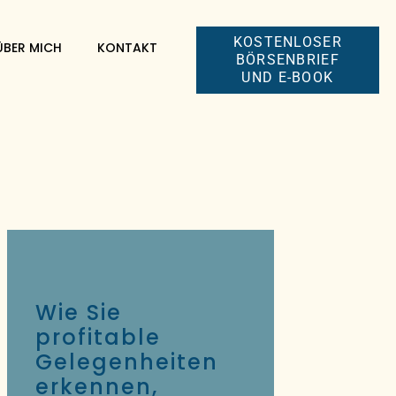
KOSTENLOSER
ÜBER MICH
KONTAKT
BÖRSENBRIEF
UND E-BOOK
Wie Sie
profitable
Gelegenheiten
erkennen,